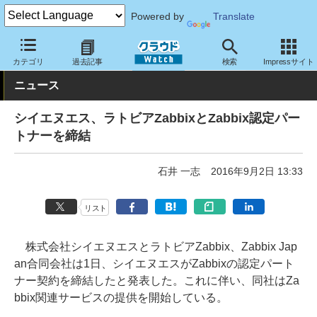
Powered by
Translate
クラウド Watch
トピック
協業・提携
その他
カテゴリ
過去記事
検索
Impressサイト
ニュース
シイエヌエス、ラトビアZabbixとZabbix認定パー
トナーを締結
石井 一志
2016年9月2日 13:33
リスト
株式会社シイエヌエスとラトビアZabbix、Zabbix Jap
an合同会社は1日、シイエヌエスがZabbixの認定パート
ナー契約を締結したと発表した。これに伴い、同社はZa
bbix関連サービスの提供を開始している。