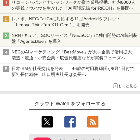
リコージャパンとナレッジワークが資本業務提携、社内6000人
の実践ノウハウを生かした「AI商談記録 for RICOH」を展開へ
レノボ、NFC/FeliCaに対応する11型Androidタブレット
「Lenovo ThinkTab X11 Gen 1」を発売
NRIセキュア、SOCサービス「NeoSOC」に独自開発のAI統制基
盤「AgenticBlue」を導入
NECのAIマーケティング「BestMove」が大手企業で活用拡大
製造・流通・小売企業・広告代理店などが実装フェーズへ
日本IBMが社長交代を発表――46歳の村田将輝氏が8月1日付で
新社長に就任、山口明夫社長は会長へ
もっと見る
クラウド Watch をフォローする