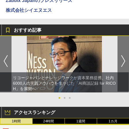
Zabbix Japanのプレスリリース
株式会社シイエヌエス
おすすめ記事
リコージャパンとナレッジワークが資本業務提携、社内
6000人の実践ノウハウを生かした「AI商談記録 for RICO
H」を展開へ
●
●
●
アクセスランキング
1時間
24時間
1週間
1カ月