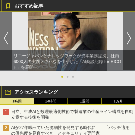
おすすめ記事
リコージャパンとナレッジワークが資本業務提携、社内
6000人の実践ノウハウを生かした「AI商談記録 for RICO
H」を展開へ
●
●
●
アクセスランキング
1時間
24時間
1週間
1カ月
日立、生成AIと数理最適化技術で製造業の生産ライン構成を自動
立案する技術を開発
AIが27年眠っていた脆弱性を発見する時代に――「パッチ適用
の優先度を見直すべき」とセキュリティ専門家