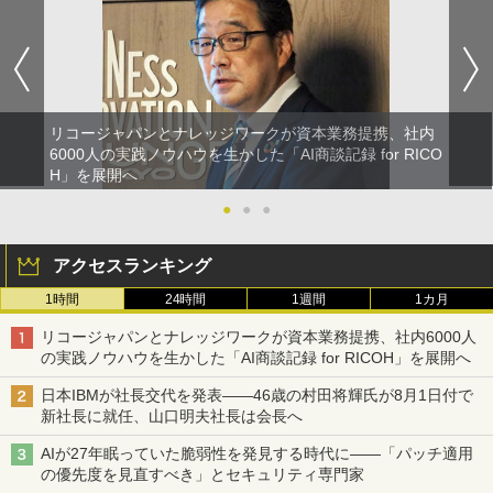
リコージャパンとナレッジワークが資本業務提携、社内
6000人の実践ノウハウを生かした「AI商談記録 for RICO
H」を展開へ
●
●
●
アクセスランキング
1時間
24時間
1週間
1カ月
リコージャパンとナレッジワークが資本業務提携、社内6000人
の実践ノウハウを生かした「AI商談記録 for RICOH」を展開へ
日本IBMが社長交代を発表――46歳の村田将輝氏が8月1日付で
新社長に就任、山口明夫社長は会長へ
AIが27年眠っていた脆弱性を発見する時代に――「パッチ適用
の優先度を見直すべき」とセキュリティ専門家