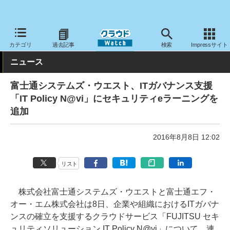
クラウド Watch
セキュリティ
セキュリティサービス
カテゴリ
過去記事
検索
Impressサイト
ニュース
富士通システムズ・ウエスト、ITガバナンス支援
「IT Policy N@vi」にセキュリティeラーニングを
追加
2016年8月8日 12:02
リスト
株式会社富士通システムズ・ウエストと富士通エフ・
オー・エム株式会社は8日、企業や組織におけるITガバナ
ンスの確立を支援するクラウドサービス「FUJITSU セキ
ュリティソリューション IT Policy N@vi」について、連