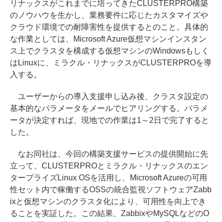
リナックスがこれまでに培ってきたCLUSTERPRO構築
のノウハウを生かし、業務要件に応じたカスタマイズや
クラウド環境での耐障害性を提供するとのこと。具体的
な作業としては、Microsoft Azure仮想マシンインスタン
ス上でクラスタを構成する仮想マシンのWindowsもしく
はLinuxに、ミラクル・リナックスがCLUSTERPROを導
入する。
ユーザーからの導入支援申し込み後、クラスタ設定の
基本的なパラメータをメールでヒアリングする。パラメ
ータが決定すれば、現地での作業は1～2日で完了すると
した。
なお同社は、今回の構築支援サービスの提供開始に先
立って、CLUSTERPROとミラクル・リナックスのエン
タープライズLinux OSを活用し、Microsoft Azureの可用
性セット内で稼働するOSSの統合監視ソフトウェアZabb
ixと仮想マシンのクラスタ化により、可用性を向上でき
ることを実証した。この結果、ZabbixやMySQLなどのO