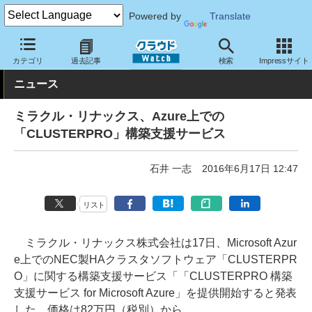
Powered by
Translate
クラウド Watch
サービス・ソフト
サービス
導入支援
カテゴリ
過去記事
検索
Impressサイト
ニュース
ミラクル・リナックス、Azure上での
「CLUSTERPRO」構築支援サービス
石井 一志
2016年6月17日 12:47
リスト
ミラクル・リナックス株式会社は17日、Microsoft Azur
e上でのNEC製HAクラスタソフトウェア「CLUSTERPR
O」に関する構築支援サービス「「CLUSTERPRO 構築
支援サービス for Microsoft Azure」を提供開始すると発表
した。価格は82万円（税別）から。