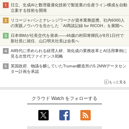
日立、生成AIと数理最適化技術で製造業の生産ライン構成を自動
立案する技術を開発
リコージャパンとナレッジワークが資本業務提携、社内6000人
の実践ノウハウを生かした「AI商談記録 for RICOH」を展開へ
日本IBMが社長交代を発表――46歳の村田将輝氏が8月1日付で
新社長に就任、山口明夫社長は会長へ
AI時代に求められる経理人材、旭化成の業務改革とAI活用事例に
見る次世代ファイナンス戦略
英国政府、物議を醸していたTruman醸造所の5.2MWデータセン
ター計画を承認
もっと見る
クラウド Watch をフォローする