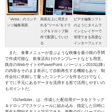
「iArtist」のコンテ
画面左上に用意さ
ビデオ編集ソフト
ンツ編集画面
れる“ツール”をドラ
のようにタイムラ
ッグ＆ドロップ操
インとレイヤーで
作で配置していけ
管理できる高度な
る
インターフェイス
また、食事メニューが並ぶような映像を最小限の手間
で作成可能な、飲食店向けのテンプレートなども用意。
既存のWebサイトやPowerPoint（バージョン2010以降）
の内容をそのまま表示して自動再生する機能もあり、制
作会社に依頼して凝ったコンテンツを作るだけでなく、
すでに手元にあるデータを流用する形で活用しやすいの
もポイントだ。
「iScheduler」は、作成した配信用データをドラッグ
＆ドロップでスケジュールに組み込み、指定した日時に
再生を開始するよう設定できる。複数のiSシリーズのハ