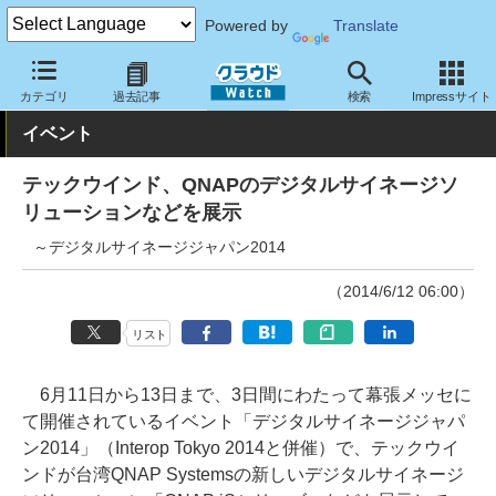
Powered by
Translate
クラウド Watch
イベント
Interop
Tokyo 2014
カテゴリ
過去記事
検索
Impressサイト
イベント
テックウインド、QNAPのデジタルサイネージソ
リューションなどを展示
～デジタルサイネージジャパン2014
（2014/6/12 06:00）
リスト
6月11日から13日まで、3日間にわたって幕張メッセに
て開催されているイベント「デジタルサイネージジャパ
ン2014」（Interop Tokyo 2014と併催）で、テックウイ
ンドが台湾QNAP Systemsの新しいデジタルサイネージ