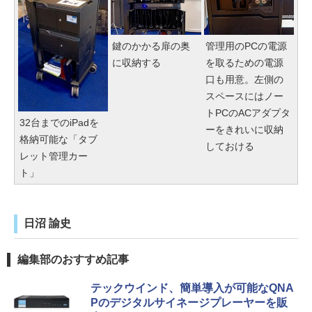
鍵のかかる扉の奥
管理用のPCの電源
に収納する
を取るための電源
口も用意。左側の
スペースにはノー
トPCのACアダプタ
32台までのiPadを
ーをきれいに収納
格納可能な「タブ
しておける
レット管理カー
ト」
日沼 諭史
編集部のおすすめ記事
テックウインド、簡単導入が可能なQNA
Pのデジタルサイネージプレーヤーを販