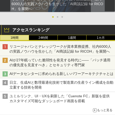
6000人の実践ノウハウを生かした「AI商談記録 for RICO
H」を展開へ
●
●
●
アクセスランキング
1時間
24時間
1週間
1カ月
リコージャパンとナレッジワークが資本業務提携、社内6000人
の実践ノウハウを生かした「AI商談記録 for RICOH」を展開へ
AIが27年眠っていた脆弱性を発見する時代に――「パッチ適用
の優先度を見直すべき」とセキュリティ専門家
AIデータセンターに求められる新しいパワーアーキテクチャとは
日立、生成AIと数理最適化技術で製造業の生産ライン構成を自動
立案する技術を開発
ユミルリンク、UI・UXを刷新した「Cuenote FC」新版を提供
カスタマイズ可能なダッシュボード画面を搭載
もっと見る