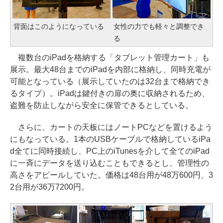
背面はこのようになっている
女性の力でも軽々と調整でき
る
複数台のiPadを格納する「タブレット管理カート」も
展示。最大48台までのiPadを内部に格納し、同時充電が
可能となっている（展示していたのは32台まで格納でき
るタイプ）。iPadは鍵付きの扉の奥に収納されるため、
盗難を防止しながら安全に保管できるとしている。
さらに、カートの天板にはノートPCなどを置けるよう
にもなっている。1本のUSBケーブルで格納しているiPa
d全てに同時接続し、PC上のiTunesを介して全てのiPad
に一斉にデータを送り込むこともできるとし、管理性の
高さをアピールしていた。価格は48台用が48万600円、3
2台用が36万7200円。