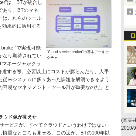
roker”は、BTが統合し
であり、BTのマネ
ーはこれらのツール
を効果的に活用する
 broker”で実現可能
“Cloud service broker”の基本アーキテ
かなり期待されてい
クチャ
Tマネージャがクラ
を考慮する際、必要以上にコストが膨らんだり、人手
た従来システムに多々あった課題を解消できるよう
的容易なマネジメント・ツール群が重要なのだ」と
真のクラウド像が見えた
(真実井
サービスが、すべてクラウドというわけではない」
2010/9
慎重なところも見せる。この辺が、BTの100年以