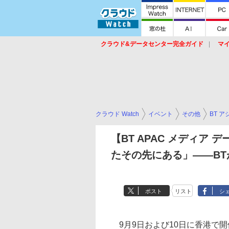
クラウド&データセンター完全ガイド
マ
サービス
セキュリティ
ネットワーク
スイッチ
ルータ
導入事例
イベ
クラウド Watch
イベント
その他
BT 
【BT APAC メディア
たその先にある」――B
ポスト
リスト
シ
9月9日および10日に香港で開