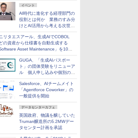
ダッシュボード画面を搭載
イベント
AI時代に進化する経理部門の
役割とは何か 業務のすみ分
けとAI活用から考える次世代
ファイナンス戦略
ニリタエスアール、生成AIでCOBOL
どの資産から仕様書を自動生成する
oftware Asset Maintenance」を10月
発売
GUGA、「生成AIパスポー
ト」の団体受験をリニューア
ル 個人申し込みや個別の支
払いなどに対応
Salesforce、AIチームメイト
「Agentforce Coworker」の
一般提供を開始
データセンターカフェ
英国政府、物議を醸していた
Truman醸造所の5.2MWデー
タセンター計画を承認