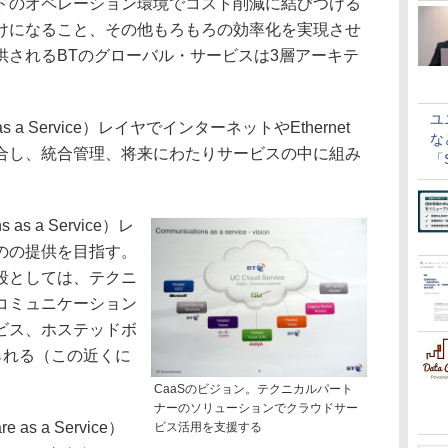
ドのオペレーション環境でコスト削減に結びつける
けになること、その他もろもろの効率化を実現させ
供されるBTのグローバル・サービスは3層アーキテ
ユ
e as a Service）レイヤでインターネットやEthernet
な
融合し、統合管理、将来にわたりサービスの中に組み
「S
に
as a Service）レ
のの提供を目指す。
段としては、テクニ
コミュニケーション
ビス、ホステッドボ
られる（この近くに
CaaSのビジョン。テクニカルパート
ナーのソリューションでクラウドサー
s a Service）
ビス活用を支援する