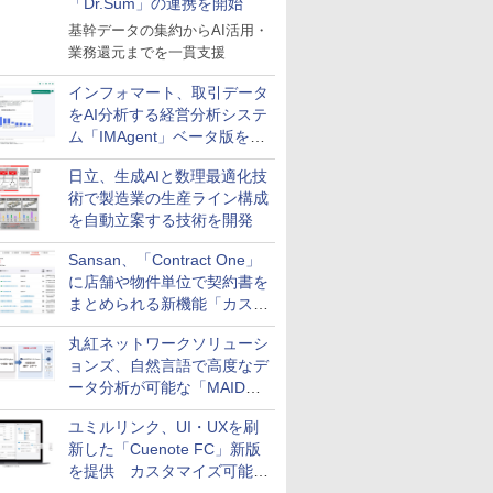
「Dr.Sum」の連携を開始
基幹データの集約からAI活用・
業務還元までを一貫支援
インフォマート、取引データ
をAI分析する経営分析システ
ム「IMAgent」ベータ版を提
供
日立、生成AIと数理最適化技
術で製造業の生産ライン構成
を自動立案する技術を開発
Sansan、「Contract One」
に店舗や物件単位で契約書を
まとめられる新機能「カスタ
ム契約ツリー」を追加
丸紅ネットワークソリューシ
ョンズ、自然言語で高度なデ
ータ分析が可能な「MAIDOA
AI ASSIST」を9月より提供
ユミルリンク、UI・UXを刷
新した「Cuenote FC」新版
を提供 カスタマイズ可能な