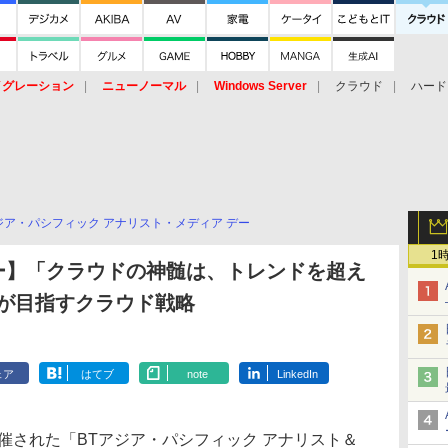
イグレーション
ニューノーマル
Windows Server
クラウド
ハード
トピック
ストレージ（HW）
オープンソース
SaaS
標的型
ント
アジア・パシフィック アナリスト・メディア デー
1
 デー】「クラウドの神髄は、トレンドを超え
Tが目指すクラウド戦略
ェア
はてブ
note
LinkedIn
催された「BTアジア・パシフィック アナリスト＆