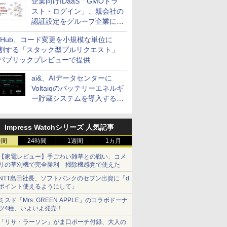
企業向けIDaaS「GMOトラ
スト・ログイン」、親会社の
認証設定をグループ企業に展
開できる新機能を提供
itHub、コード変更を小規模な単位に
割する「スタック型プルリクエスト」
パブリックプレビューで提供
ai&、AIデータセンターに
Voltaiqのバッテリーエネルギ
ー貯蔵システムを導入する計
画を発表
Impress Watchシリーズ 人気記事
時間
24時間
1週間
1カ月
【家電レビュー】手ごわい雑草との戦い、コメ
リの草刈機で完全勝利 掃除機感覚で使えた
NTT島田社長、ソフトバンクのセブン出資に「d
ポイント使えるようにして」
ミスド「Mrs. GREEN APPLE」のコラボドーナ
ツ4種、いよいよ発売！
「リサ・ラーソン」がま口ポーチ付録、大人の