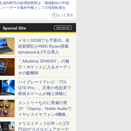
生成AI時代の経理財務部は「価値創出の中核」
に――データ集約中枢としての役割転換を
もっと見る
Special Site
メモリ32GBでも予算内。産
経新聞社がAMD Ryzen搭載
dynabookを2千台導入
「A&ultima SP4000T」の魅
力！ポケットに入るオーディ
オの醍醐味
ハイグレードテレビ「TCL
Q7D Pro」。圧巻の色彩美で
映画＆ゲームが極上体験に
エントリーなのに脅威の実
力!「Osprey」Noble Audioワ
イヤレスイヤフォン4機種を
一気に聴く
クリエイティブが作った2万
円台の“小さなピュアオーデ