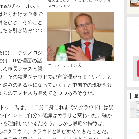
近況などがテーマになったパネルディ
temsのチャールスト
スカッション
はとりわけ大企業で
目をひき、そのこと
たちを引き込みつつ
るには、テクノロジ
は、IT管理面の話
ニール・サットン氏
しろ市長クラスと親
り、その結果クラウドで都市管理がうまくいく、と
と深みのある話になっていく」と中国での現状を報
からのアクセスも増えてきつつあるそうだ。
最
ン・トゥー氏は、「自分自身これまでのクラウドには疑
のイベントで自分の認識はガラリと変わった。確か
ウドを理解しているだろう。しかし最近の特徴は、
盛んにクラウド、クラウドと叫び始めてきたことだ。