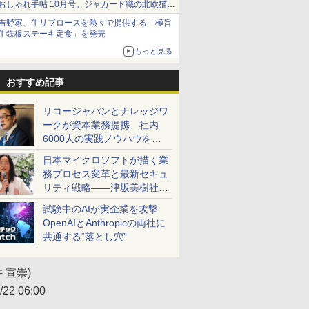
おしゃれ手帖 10月号。ジャカード織の北欧猫デ
ザイン
吉野家、牛リブロースを熱々で提供する「極旨
牛鉄板ステーキ定食」を発売
もっと見る
おすすめ記事
リコージャパンとナレッジワ
ークが資本業務提携、社内
6000人の実践ノウハウを生
かした「AI商談記録 for
日本マイクロソフトが描く業
RICOH」を展開へ
務プロセス変革と最新セキュ
リティ戦略――津坂美樹社長
が2027年度戦略を説明
試験中のAIが実企業を攻撃
OpenAIとAnthropicの両社に
共通する“落とし穴”
 宣崇)
/22 06:00