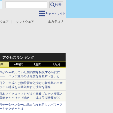
Impress サイト
全カテゴリ
ウェア
ソフトウェア
攻撃対策
マルウェア対策
アクセスランキング
時間
24時間
1週間
1カ月
AIが27年眠っていた脆弱性を発見する時代に
――「パッチ適用の優先度を見直すべき」とセ
キュリティ専門家
日立、生成AIと数理最適化技術で製造業の生産
ライン構成を自動立案する技術を開発
日本マイクロソフトが描く業務プロセス変革と
最新セキュリティ戦略――津坂美樹社長が2027
年度戦略を説明
AIデータセンターに求められる新しいパワーア
ーキテクチャとは