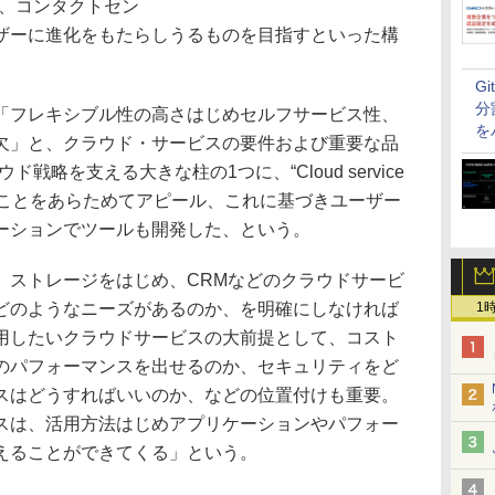
M、コンタクトセン
ザーに進化をもたらしうるものを目指すといった構
G
分
フレキシブル性の高さはじめセルフサービス性、
を
欠」と、クラウド・サービスの要件および重要な品
戦略を支える大きな柱の1つに、“Cloud service
があることをあらためてアピール、これに基づきユーザー
ーションでツールも開発した、という。
ストレージをはじめ、CRMなどのクラウドサービ
どのようなニーズがあるのか、を明確にしなければ
1
用したいクラウドサービスの大前提として、コスト
のパフォーマンスを出せるのか、セキュリティをど
スはどうすればいいのか、などの位置付けも重要。
スは、活用方法はじめアプリケーションやパフォー
えることができてくる」という。