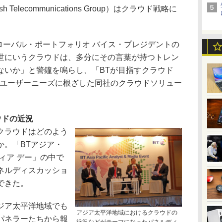
 Telecommunications Group）はクラウド戦略に
ローバル・ポートフォリオ バイス・プレジデントの
世にいうクラウドは、多分にその言葉が持つトレン
ないか」と警鐘を鳴らし、「BTが目指すクラウド
d”だ」と、ユーザーニーズに根ざした同社のクラウドソリュー
ウドの近況
クラウドはどのよう
か。「BTアジア・
ィア デー」の中で
ネルディスカッショ
できた。
ジア太平洋地域でも
アジア太平洋地域におけるクラウドの
パネラーたちから報