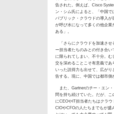
告された。例えば、Cisco Sys
ン・シム氏によると、「中国で
パブリック・クラウドの導入が
が呼び水になって多くの他企業
ある」。
「さらにクラウドを加速させ
ー担当者たちのみとの付き合いで
に限られてしまい、不十分。む
交を深めることこそ有意義であ
いった説得力も出せて、広がり
告する。現に、中国では都市側
また、Gartnerのチー・エ
問を持ち続けていた。だが、こ
にCEOやIT担当者たちはクラ
CIOやCFOの人たちまでもが