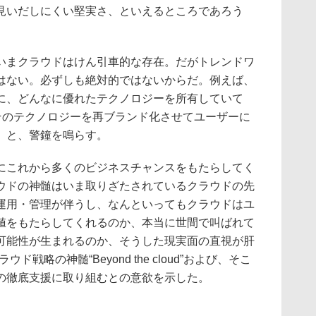
見いだしにくい堅実さ、といえるところであろう
まクラウドはけん引車的な存在。だがトレンドワ
はない。必ずしも絶対的ではないからだ。例えば、
に、どんなに優れたテクノロジーを所有していて
、そのテクノロジーを再ブランド化させてユーザーに
」と、警鐘を鳴らす。
これから多くのビジネスチャンスをもたらしてく
ウドの神髄はいま取りざたされているクラウドの先
運用・管理が伴うし、なんといってもクラウドはユ
値をもたらしてくれるのか、本当に世間で叫ばれて
可能性が生まれるのか、そうした現実面の直視が肝
戦略の神髄“Beyond the cloud”および、そこ
の徹底支援に取り組むとの意欲を示した。