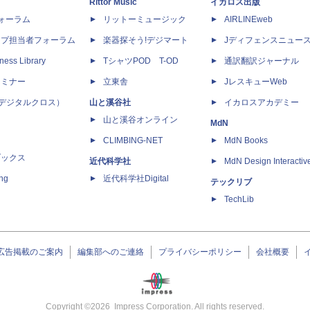
Rittor Music
イカロス出版
dフォーラム
リットーミュージック
AIRLINEweb
ップ担当者フォーラム
楽器探そう!デジマート
Jディフェンスニュー
ness Library
TシャツPOD T-OD
通訳翻訳ジャーナル
セミナー
立東舎
JレスキューWeb
 X（デジタルクロス）
山と溪谷社
イカロスアカデミー
山と溪谷オンライン
MdN
CLIMBING-NET
MdN Books
ブックス
近代科学社
MdN Design Interactiv
ing
近代科学社Digital
テックリブ
TechLib
広告掲載のご案内
編集部へのご連絡
プライバシーポリシー
会社概要
Copyright ©
2026
Impress Corporation. All rights reserved.