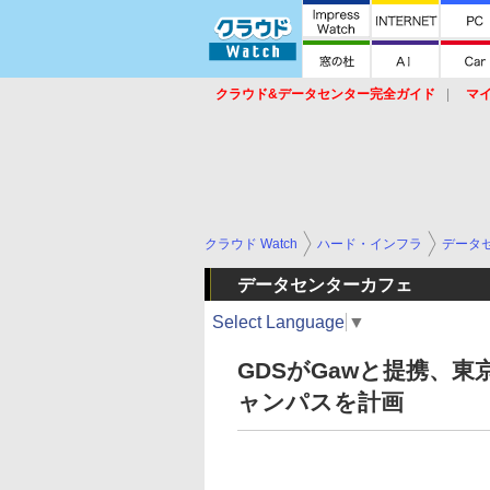
クラウド&データセンター完全ガイド
マ
サービス
セキュリティ
ネットワーク
スイッチ
ルータ
導入事例
イベ
クラウド Watch
ハード・インフラ
データ
データセンターカフェ
Select Language
▼
GDSがGawと提携、
ャンパスを計画