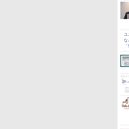
ユ
な
「S
に