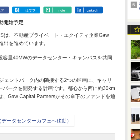
ェア
はてブ
note
LinkedIn
稼動開始予定
Sは、不動産プライベート・エクイティ企業Gaw
への進出を進めています。
容量40MWのデータセンター・キャンパスを共同
リジェントパーク内の隣接する2つの区画に、キャリ
パークを開発する計画です。都心から西に約30km
w Capital Partnersがその傘下のファンドを通
（データセンターカフェへ移動）