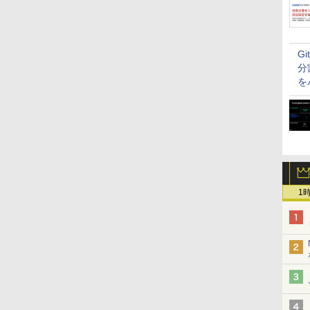
G
分
を
1