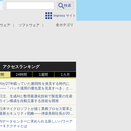
Impress サイト
全カテゴリ
ウェア
ソフトウェア
攻撃対策
マルウェア対策
アクセスランキング
時間
24時間
1週間
1カ月
AIが27年眠っていた脆弱性を発見する時代に
――「パッチ適用の優先度を見直すべき」とセ
キュリティ専門家
日立、生成AIと数理最適化技術で製造業の生産
ライン構成を自動立案する技術を開発
日本マイクロソフトが描く業務プロセス変革と
最新セキュリティ戦略――津坂美樹社長が2027
年度戦略を説明
AIデータセンターに求められる新しいパワーア
ーキテクチャとは