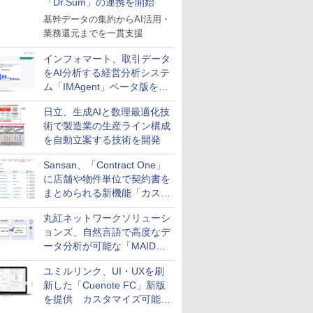
「Dr.Sum」の連携を開始
基幹データの集約からAI活用・
業務還元までを一貫支援
インフォマート、取引データ
をAI分析する経営分析システ
ム「IMAgent」ベータ版を提
供
日立、生成AIと数理最適化技
術で製造業の生産ライン構成
を自動立案する技術を開発
Sansan、「Contract One」
に店舗や物件単位で契約書を
まとめられる新機能「カスタ
ム契約ツリー」を追加
丸紅ネットワークソリューシ
ョンズ、自然言語で高度なデ
ータ分析が可能な「MAIDOA
AI ASSIST」を9月より提供
ユミルリンク、UI・UXを刷
新した「Cuenote FC」新版
を提供 カスタマイズ可能な