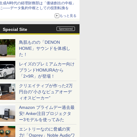
生成AI時代の経理財務部は「価値創出の中核」
に――データ集約中枢としての役割転換を
もっと見る
Special Site
鳥肌ものの「DENON
HOME」サウンドを体感し
た！
レイズのプレミアムカー向け
ブランドHOMURAから
「2×9R」が登場！
クリエイティブが作った2万
円台の“小さなピュアオーデ
ィオスピーカー”
Amazon プライムデー過去最
安! Anker注目プロジェクタ
ー3モデルを使ってみた
エントリーなのに脅威の実
力!「Osprey」Noble Audioワ