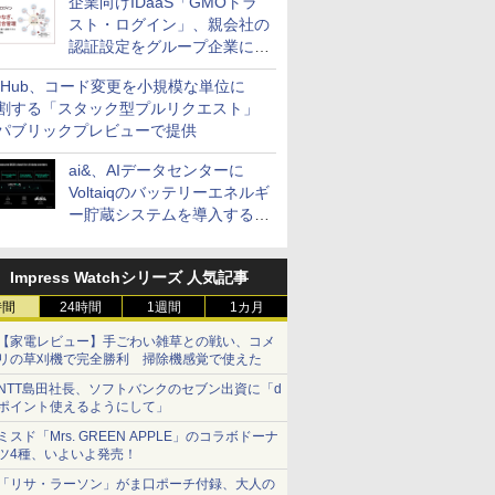
企業向けIDaaS「GMOトラ
スト・ログイン」、親会社の
認証設定をグループ企業に展
開できる新機能を提供
itHub、コード変更を小規模な単位に
割する「スタック型プルリクエスト」
パブリックプレビューで提供
ai&、AIデータセンターに
Voltaiqのバッテリーエネルギ
ー貯蔵システムを導入する計
画を発表
Impress Watchシリーズ 人気記事
時間
24時間
1週間
1カ月
【家電レビュー】手ごわい雑草との戦い、コメ
リの草刈機で完全勝利 掃除機感覚で使えた
NTT島田社長、ソフトバンクのセブン出資に「d
ポイント使えるようにして」
ミスド「Mrs. GREEN APPLE」のコラボドーナ
ツ4種、いよいよ発売！
「リサ・ラーソン」がま口ポーチ付録、大人の