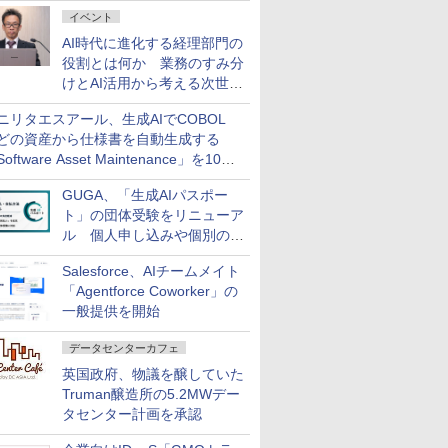
ダッシュボード画面を搭載
イベント
AI時代に進化する経理部門の
役割とは何か 業務のすみ分
けとAI活用から考える次世代
ファイナンス戦略
ニリタエスアール、生成AIでCOBOL
どの資産から仕様書を自動生成する
oftware Asset Maintenance」を10月
発売
GUGA、「生成AIパスポー
ト」の団体受験をリニューア
ル 個人申し込みや個別の支
払いなどに対応
Salesforce、AIチームメイト
「Agentforce Coworker」の
一般提供を開始
データセンターカフェ
英国政府、物議を醸していた
Truman醸造所の5.2MWデー
タセンター計画を承認