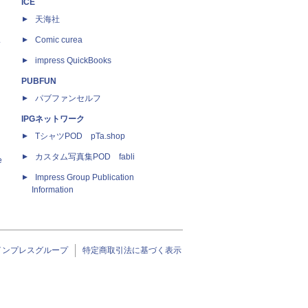
ICE
天海社
ス
Comic curea
impress QuickBooks
PUBFUN
パブファンセルフ
IPGネットワーク
TシャツPOD pTa.shop
カスタム写真集POD fabli
e
Impress Group Publication
Information
インプレスグループ
特定商取引法に基づく表示