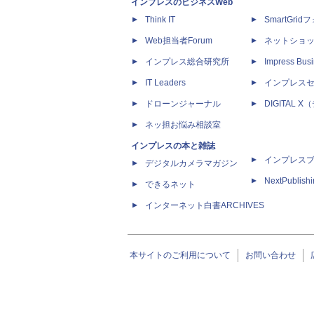
インプレスのビジネスWeb
Think IT
SmartGri
Web担当者Forum
ネットショ
インプレス総合研究所
Impress Busi
IT Leaders
インプレス
ドローンジャーナル
DIGITAL
ネッ担お悩み相談室
インプレスの本と雑誌
インプレス
デジタルカメラマガジン
NextPublish
できるネット
インターネット白書ARCHIVES
本サイトのご利用について
お問い合わせ