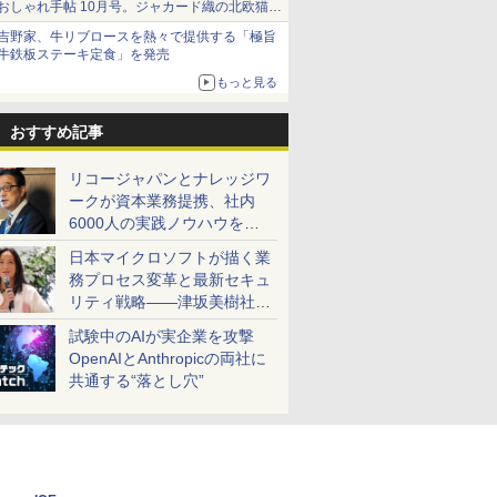
おしゃれ手帖 10月号。ジャカード織の北欧猫デ
ザイン
吉野家、牛リブロースを熱々で提供する「極旨
牛鉄板ステーキ定食」を発売
もっと見る
おすすめ記事
リコージャパンとナレッジワ
ークが資本業務提携、社内
6000人の実践ノウハウを生
かした「AI商談記録 for
日本マイクロソフトが描く業
RICOH」を展開へ
務プロセス変革と最新セキュ
リティ戦略――津坂美樹社長
が2027年度戦略を説明
試験中のAIが実企業を攻撃
OpenAIとAnthropicの両社に
共通する“落とし穴”