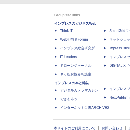
Group site links
インプレスのビジネスWeb
Think IT
SmartGri
Web担当者Forum
ネットショ
インプレス総合研究所
Impress Busi
IT Leaders
インプレス
ドローンジャーナル
DIGITAL
ネッ担お悩み相談室
インプレスの本と雑誌
インプレス
デジタルカメラマガジン
NextPublish
できるネット
インターネット白書ARCHIVES
本サイトのご利用について
お問い合わせ