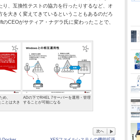
たり、互換性テストの協力を行ったりするなど、オ
方を大きく変えてきているということもあるのだろ
softのCEOがサティア・ナデラ氏に変わったことで、
。
ため、
ADの下でRHEL 7サーバーを運用・管理
したことは大き
することが可能になる
次へ
ocker
XFSファイルシステムの機能拡張