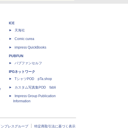
ICE
天海社
ス
Comic curea
impress QuickBooks
PUBFUN
パブファンセルフ
IPGネットワーク
TシャツPOD pTa.shop
カスタム写真集POD fabli
e
Impress Group Publication
Information
インプレスグループ
特定商取引法に基づく表示