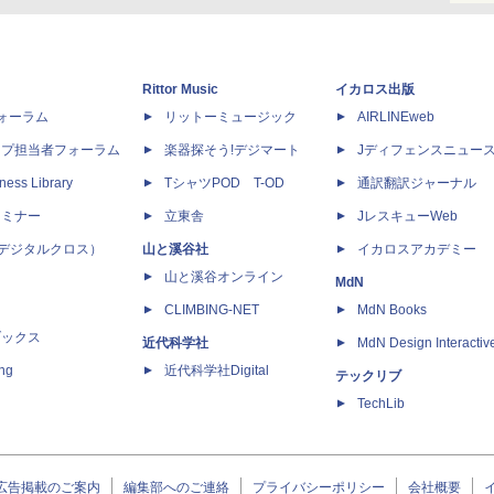
Rittor Music
イカロス出版
dフォーラム
リットーミュージック
AIRLINEweb
ップ担当者フォーラム
楽器探そう!デジマート
Jディフェンスニュー
ness Library
TシャツPOD T-OD
通訳翻訳ジャーナル
セミナー
立東舎
JレスキューWeb
 X（デジタルクロス）
山と溪谷社
イカロスアカデミー
山と溪谷オンライン
MdN
CLIMBING-NET
MdN Books
ブックス
近代科学社
MdN Design Interactiv
ing
近代科学社Digital
テックリブ
TechLib
広告掲載のご案内
編集部へのご連絡
プライバシーポリシー
会社概要