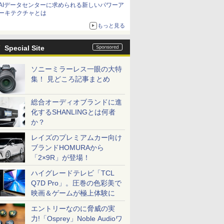
AIデータセンターに求められる新しいパワーア
ーキテクチャとは
もっと見る
Special Site
ソニーミラーレス一眼の大特
集！ 見どころ記事まとめ
総合オーディオブランドに進
化するSHANLINGとは何者
か？
レイズのプレミアムカー向け
ブランドHOMURAから
「2×9R」が登場！
ハイグレードテレビ「TCL
Q7D Pro」。圧巻の色彩美で
映画＆ゲームが極上体験に
エントリーなのに脅威の実
力!「Osprey」Noble Audioワ