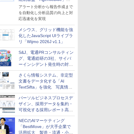
導入
アラート分析から報告作成まで
を自動化し分析品質の向上と対
応迅速化を実現
メシウス、グリッド機能を強
化したJavaScript UIライブラ
リ「Wijmo 2026J v1.1」
S&J、電通PRコンサルティン
グ、電通総研の3社、サイバ
ーインシデント発生時の対応
と危機管理広報を一体的に訓
さくら情報システム、非定型
練するプログラムを提供
文書をデータ化する「AI
TextSifta」を強化 写真情報
のデータ化などに対応
パーソルビジネスプロセスデ
ザイン、採用データを集約・
可視化する採用レポート高速
化サービスを提供
NECのAIマーケティング
「BestMove」が大手企業で
活用拡大 製造・流通・小売