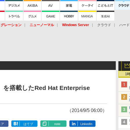
イグレーション
ニューノーマル
Windows Server
クラウド
ハード
トピック
ストレージ（HW）
オープンソース
SaaS
標的型
ント
1
搭載したRed Hat Enterprise
（2014/9/5 06:00）
ェア
はてブ
note
LinkedIn