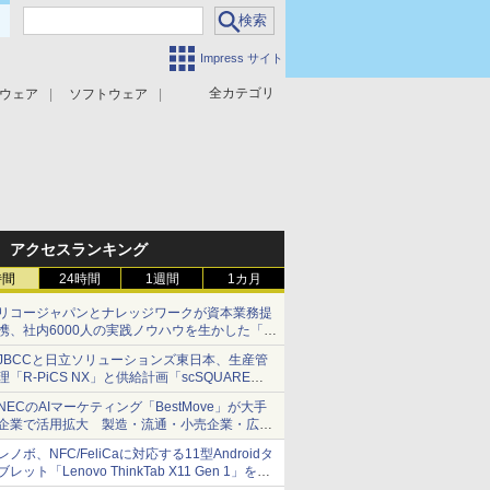
Impress サイト
全カテゴリ
ウェア
ソフトウェア
攻撃対策
マルウェア対策
アクセスランキング
時間
24時間
1週間
1カ月
リコージャパンとナレッジワークが資本業務提
携、社内6000人の実践ノウハウを生かした「AI
商談記録 for RICOH」を展開へ
JBCCと日立ソリューションズ東日本、生産管
理「R-PiCS NX」と供給計画「scSQUARE
ISP」の連携サービスを提供開始
NECのAIマーケティング「BestMove」が大手
企業で活用拡大 製造・流通・小売企業・広告
代理店などが実装フェーズへ
レノボ、NFC/FeliCaに対応する11型Androidタ
ブレット「Lenovo ThinkTab X11 Gen 1」を発
売