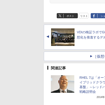
ポスト
リスト
シ
VDIの検証ラボでG
▲
想化を推進するデ
［仮想
関連記事
RHEL 7は「オ
イブリッドクラ
基盤」～レッド
戦略説明会
2014