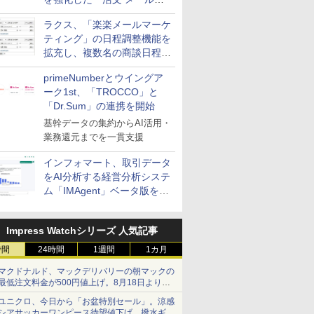
送信防止アドインサービス」
ラクス、「楽楽メールマーケ
を提供
ティング」の日程調整機能を
拡充し、複数名の商談日程調
整を効率化
primeNumberとウイングア
ーク1st、「TROCCO」と
「Dr.Sum」の連携を開始
基幹データの集約からAI活用・
業務還元までを一貫支援
インフォマート、取引データ
をAI分析する経営分析システ
ム「IMAgent」ベータ版を提
供
Impress Watchシリーズ 人気記事
時間
24時間
1週間
1カ月
マクドナルド、マックデリバリーの朝マックの
最低注文料金が500円値上げ。8月18日より
1,500円から受付
ユニクロ、今日から「お盆特別セール」。涼感
シアサッカーワンピース待望値下げ、撥水ギア