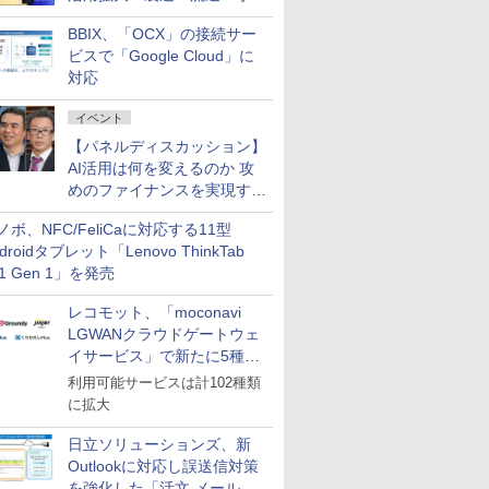
企業・広告代理店などが実装
BBIX、「OCX」の接続サー
フェーズへ
ビスで「Google Cloud」に
対応
イベント
【パネルディスカッション】
AI活用は何を変えるのか 攻
めのファイナンスを実現する
業務設計とマインドセット変
ノボ、NFC/FeliCaに対応する11型
革
droidタブレット「Lenovo ThinkTab
11 Gen 1」を発売
レコモット、「moconavi
LGWANクラウドゲートウェ
イサービス」で新たに5種類
のサービスと連携開始
利用可能サービスは計102種類
に拡大
日立ソリューションズ、新
Outlookに対応し誤送信対策
を強化した「活文 メール誤