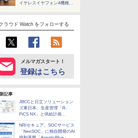
イヤレスイヤフォン4機種を
一気に聴く
クラウド Watch をフォローする
メルマガスタート！
登録はこちら
新記事
JBCCと日立ソリューション
ズ東日本、生産管理「R-
PiCS NX」と供給計画
「scSQUARE ISP」の連携サ
NRIセキュア、SOCサービス
ービスを提供開始
「NeoSOC」に独自開発のAI
統制基盤「AgenticBlue」を