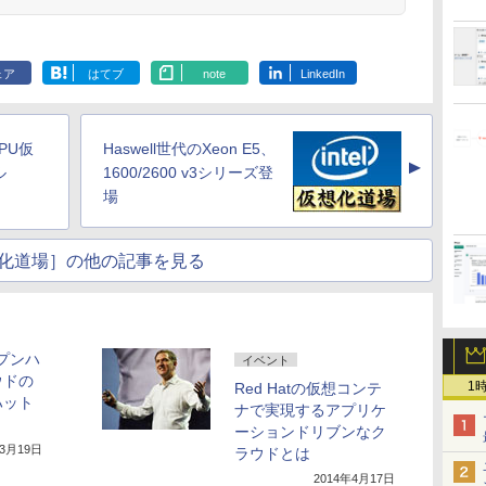
ェア
はてブ
note
LinkedIn
PU仮
Haswell世代のXeon E5、
▲
ル
1600/2600 v3シリーズ登
場
化道場］の他の記事を見る
ープンハ
イベント
ウドの
1
Red Hatの仮想コンテ
ハット
ナで実現するアプリケ
ーションドリブンなク
年3月19日
ラウドとは
2014年4月17日