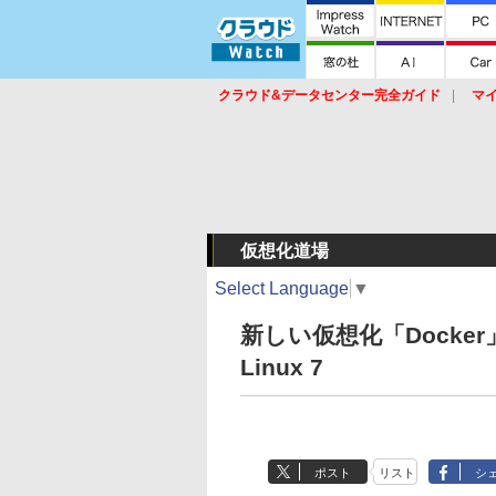
クラウド&データセンター完全ガイド
マ
サービス
セキュリティ
ネットワーク
スイッチ
ルータ
導入事例
イベ
仮想化道場
Select Language
▼
新しい仮想化「Docker」を
Linux 7
ポスト
リスト
シ