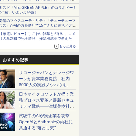
ショーツは1990円に
ミスド「Mrs. GREEN APPLE」のコラボドーナ
ツ4種、いよいよ発売！
老舗のマウスユーティリティ「チューチューマ
ウス」がAIの力を借りて15年ぶりに復活／64bit
化、Windows 10/11、「Chrome」も走り回
【家電レビュー】手ごわい雑草との戦い、コメ
る。復活記念で2026年末まで500円
リの草刈機で完全勝利 掃除機感覚で使えた
もっと見る
おすすめ記事
リコージャパンとナレッジワ
ークが資本業務提携、社内
6000人の実践ノウハウを生
かした「AI商談記録 for
日本マイクロソフトが描く業
RICOH」を展開へ
務プロセス変革と最新セキュ
リティ戦略――津坂美樹社長
が2027年度戦略を説明
試験中のAIが実企業を攻撃
OpenAIとAnthropicの両社に
共通する“落とし穴”