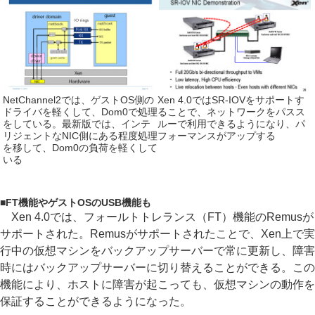
NetChannel2では、ゲストOS側の
Xen 4.0ではSR-IOVをサポートす
ドライバを軽くして、Dom0で処理
ることで、ネットワークをパスス
をしている。最新版では、インテ
ルーで利用できるようになり、パ
リジェントなNIC側にある程度処理
フォーマンスがアップする
を移して、Dom0の負荷を軽くして
いる
■
FT機能やゲストOSのUSB機能も
Xen 4.0では、フォールトトレランス（FT）機能のRemusが
サポートされた。Remusがサポートされたことで、Xen上で実
行中の仮想マシンをバックアップサーバーで常に更新し、障害
時にはバックアップサーバーに切り替えることができる。この
機能により、ホストに障害が起こっても、仮想マシンの動作を
保証することができるようになった。