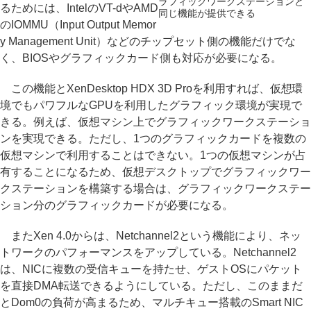
ラフィックワークステーションと
るためには、IntelのVT-dやAMD
同じ機能が提供できる
のIOMMU（Input Output Memor
y Management Unit）などのチップセット側の機能だけでな
く、BIOSやグラフィックカード側も対応が必要になる。
この機能とXenDesktop HDX 3D Proを利用すれば、仮想環
境でもパワフルなGPUを利用したグラフィック環境が実現で
きる。例えば、仮想マシン上でグラフィックワークステーショ
ンを実現できる。ただし、1つのグラフィックカードを複数の
仮想マシンで利用することはできない。1つの仮想マシンが占
有することになるため、仮想デスクトップでグラフィックワー
クステーションを構築する場合は、グラフィックワークステー
ション分のグラフィックカードが必要になる。
またXen 4.0からは、Netchannel2という機能により、ネッ
トワークのパフォーマンスをアップしている。Netchannel2
は、NICに複数の受信キューを持たせ、ゲストOSにパケット
を直接DMA転送できるようにしている。ただし、このままだ
とDom0の負荷が高まるため、マルチキュー搭載のSmart NIC