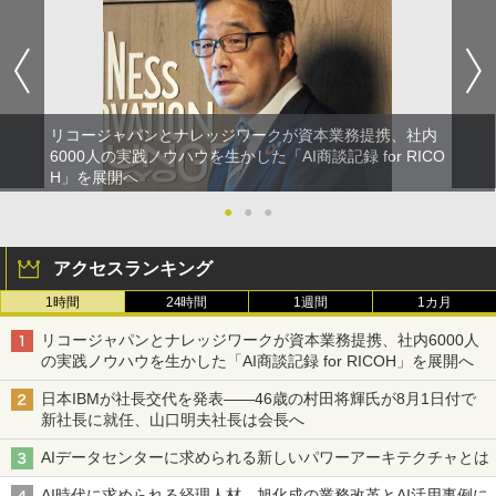
リコージャパンとナレッジワークが資本業務提携、社内
6000人の実践ノウハウを生かした「AI商談記録 for RICO
H」を展開へ
●
●
●
アクセスランキング
1時間
24時間
1週間
1カ月
リコージャパンとナレッジワークが資本業務提携、社内6000人
の実践ノウハウを生かした「AI商談記録 for RICOH」を展開へ
日本IBMが社長交代を発表――46歳の村田将輝氏が8月1日付で
新社長に就任、山口明夫社長は会長へ
AIデータセンターに求められる新しいパワーアーキテクチャとは
AI時代に求められる経理人材、旭化成の業務改革とAI活用事例に