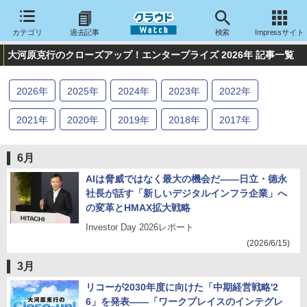
カテゴリ
過去記事
検索
Impressサイト
大河原克行のクローズアップ！エンタープライズ 2026年 記事一覧
2026
年
2025
年
2024
年
2023
年
2022
年
2021
年
2020
年
2019
年
2018
年
2017
年
2016
年
2015
年
2014
年
2013
年
2012
年
6月
2011
年
2010
年
2009
年
2008
年
2007
年
AIは脅威ではなく最大の機会だ――日立・德永
社長が話す「新しいデジタルインフラ企業」へ
2006
年
2005
年
2004
年
の変革とHMAX拡大戦略
Investor Day 2026レポート
(2026/6/15)
3月
リコーが2030年度に向けた「中期経営戦略'2
6」を発表――「ワークプレイスのインテグレ