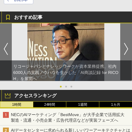
おすすめ記事
リコージャパンとナレッジワークが資本業務提携、社内
6000人の実践ノウハウを生かした「AI商談記録 for RICO
H」を展開へ
●
●
●
アクセスランキング
1時間
24時間
1週間
1カ月
NECのAIマーケティング「BestMove」が大手企業で活用拡大
製造・流通・小売企業・広告代理店などが実装フェーズへ
AIデータセンターに求められる新しいパワーアーキテクチャとは