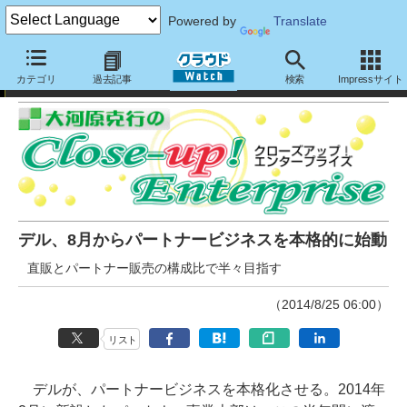
Powered by
Translate
大河原克行のクローズアップ！エンタープライズ
カテゴリ
過去記事
検索
Impressサイト
デル、8月からパートナービジネスを本格的に始動
直販とパートナー販売の構成比で半々目指す
（2014/8/25 06:00）
リスト
デルが、パートナービジネスを本格化させる。2014年