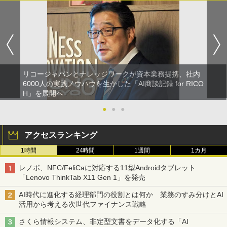
リコージャパンとナレッジワークが資本業務提携、社内
6000人の実践ノウハウを生かした「AI商談記録 for RICO
H」を展開へ
●
●
●
アクセスランキング
1時間
24時間
1週間
1カ月
レノボ、NFC/FeliCaに対応する11型Androidタブレット
「Lenovo ThinkTab X11 Gen 1」を発売
AI時代に進化する経理部門の役割とは何か 業務のすみ分けとAI
活用から考える次世代ファイナンス戦略
さくら情報システム、非定型文書をデータ化する「AI