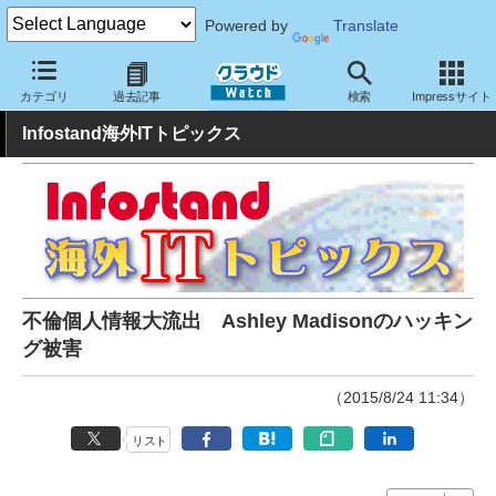
Powered by
Translate
クラウド Watch
トピック
業界動向
カテゴリ
過去記事
検索
Impressサイト
Infostand海外ITトピックス
不倫個人情報大流出 Ashley Madisonのハッキン
グ被害
（2015/8/24 11:34）
リスト