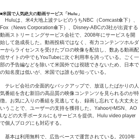
■
米国で人気絶大の動画サービス「Hulu」
Huluは、米4大地上波テレビのうちNBC（Comcast傘下）、
Fox（News Corporation傘下）、Disney-ABCの3社が出資する
動画ストリーミングサービス会社で、2008年にサービスを開
始して急成長した。動画投稿ではなく、有力コンテンツホルダ
ーからライセンスを受けたプロの映像を配信し、数ある動画配
信サイトの中でもYouTubeに次ぐ利用率を誇っている。ごく一
部の予告編などを除いて米国外では視聴できないため、日本で
の知名度は低いが、米国では誰もが知っている。
テレビ会社の全面的なバックアップで、放送したばかりの人
気番組を含む新旧の高品質の映像コンテンツを見られるのが特
徴。お気に入りの番組を見逃しても、録画し忘れても大丈夫と
いうことで、ユーザーの支持を獲得した。YahooやMSN、AO
Lなどの大手ポータルにもサービスを提供。Hulu video player
で個人ブログにも対応する。
基本は利用無料で、広告ベースで運営されている。2010年