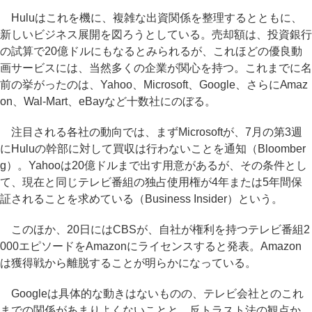
Huluはこれを機に、複雑な出資関係を整理するとともに、
新しいビジネス展開を図ろうとしている。売却額は、投資銀行
の試算で20億ドルにもなるとみられるが、これほどの優良動
画サービスには、当然多くの企業が関心を持つ。これまでに名
前の挙がったのは、Yahoo、Microsoft、Google、さらにAmaz
on、Wal-Mart、eBayなど十数社にのぼる。
注目される各社の動向では、まずMicrosoftが、7月の第3週
にHuluの幹部に対して買収は行わないことを通知（Bloomber
g）。Yahooは20億ドルまで出す用意があるが、その条件とし
て、現在と同じテレビ番組の独占使用権が4年または5年間保
証されることを求めている（Business Insider）という。
このほか、20日にはCBSが、自社が権利を持つテレビ番組2
000エピソードをAmazonにライセンスすると発表。Amazon
は獲得戦から離脱することが明らかになっている。
Googleは具体的な動きはないものの、テレビ会社とのこれ
までの関係があまりよくないことと、反トラスト法の観点か