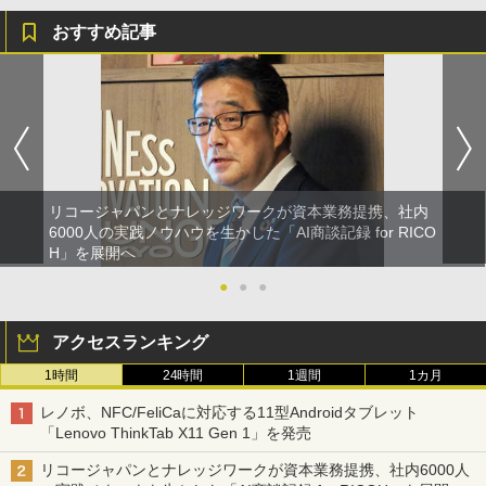
おすすめ記事
リコージャパンとナレッジワークが資本業務提携、社内
6000人の実践ノウハウを生かした「AI商談記録 for RICO
H」を展開へ
●
●
●
アクセスランキング
1時間
24時間
1週間
1カ月
レノボ、NFC/FeliCaに対応する11型Androidタブレット
「Lenovo ThinkTab X11 Gen 1」を発売
リコージャパンとナレッジワークが資本業務提携、社内6000人