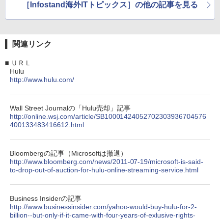
［Infostand海外ITトピックス］の他の記事を見る
関連リンク
■
ＵＲＬ
Hulu
http://www.hulu.com/
Wall Street Journalの「Hulu売却」記事
http://online.wsj.com/article/SB10001424052702303936704576
400133483416612.html
Bloombergの記事（Microsoftは撤退）
http://www.bloomberg.com/news/2011-07-19/microsoft-is-said-
to-drop-out-of-auction-for-hulu-online-streaming-service.html
Business Insiderの記事
http://www.businessinsider.com/yahoo-would-buy-hulu-for-2-
billion--but-only-if-it-came-with-four-years-of-exlusive-rights-