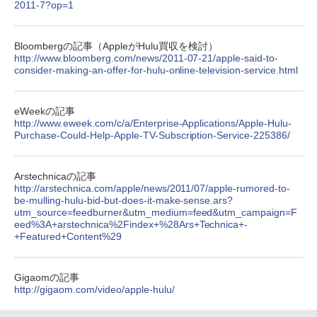
2011-7?op=1
Bloombergの記事（AppleがHulu買収を検討）
http://www.bloomberg.com/news/2011-07-21/apple-said-to-
consider-making-an-offer-for-hulu-online-television-service.html
eWeekの記事
http://www.eweek.com/c/a/Enterprise-Applications/Apple-Hulu-
Purchase-Could-Help-Apple-TV-Subscription-Service-225386/
Arstechnicaの記事
http://arstechnica.com/apple/news/2011/07/apple-rumored-to-
be-mulling-hulu-bid-but-does-it-make-sense.ars?
utm_source=feedburner&utm_medium=feed&utm_campaign=F
eed%3A+arstechnica%2Findex+%28Ars+Technica+-
+Featured+Content%29
Gigaomの記事
http://gigaom.com/video/apple-hulu/