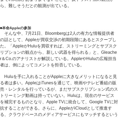
ら、難しそうだとの観測が出ている。
■
本命Appleの参加
そんな中、7月21日、Bloombergは2人の有力な情報提供者
の話として、Appleが買収交渉の初期段階にあるとスクープし
た。「AppleがHuluを買収すれば、ストリーミングとサブスク
リプションの観点から、新しい武器を得られる」と、Gleache
r＆Co.のアナリストが解説している。AppleやHuluの広報担当
者は、例によってコメントを拒否している。
Huluを手に入れることがAppleに大きなメリットになると見
る者は多い。AppleはiTunesを通じて、映画やテレビ番組の販
売・レンタルを行っているが、まだサブスクリプション式のス
トリーミング動画は持っていない。Huluは、現在のサービス
を補完するものとなり、Apple TVに統合して、Google TVに対
抗することができる。さらに、AppleがiCloudとして推進す
る、クラウドベースのメディアサービスにもマッチするという