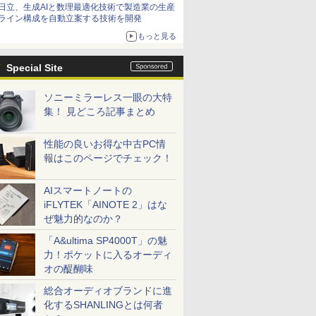
日立、生成AIと数理最適化技術で製造業の生産
ライン構成を自動立案する技術を開発
もっと見る
Special Site
ソニーミラーレス一眼の大特
集！ 見どころ記事まとめ
性能の良いお得な中古PC情
報はこのページでチェック！
AIスマートノートの
iFLYTEK「AINOTE 2」はな
ぜ魅力的なのか？
「A&ultima SP4000T」の魅
力！ポケットに入るオーディ
オの醍醐味
総合オーディオブランドに進
化するSHANLINGとは何者