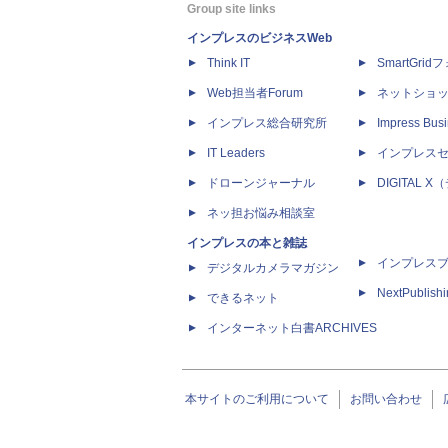
Group site links
インプレスのビジネスWeb
Think IT
SmartGri
Web担当者Forum
ネットショ
インプレス総合研究所
Impress Busi
IT Leaders
インプレス
ドローンジャーナル
DIGITAL
ネッ担お悩み相談室
インプレスの本と雑誌
インプレス
デジタルカメラマガジン
NextPublish
できるネット
インターネット白書ARCHIVES
本サイトのご利用について
お問い合わせ