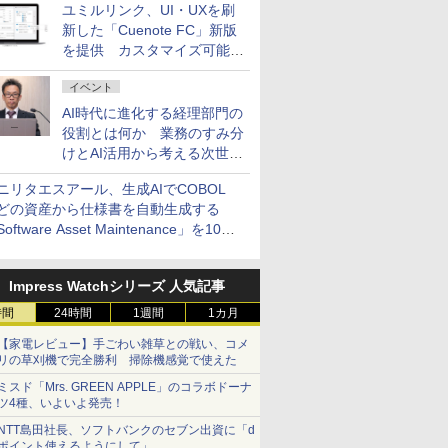
ユミルリンク、UI・UXを刷
新した「Cuenote FC」新版
を提供 カスタマイズ可能な
ダッシュボード画面を搭載
イベント
AI時代に進化する経理部門の
役割とは何か 業務のすみ分
けとAI活用から考える次世代
ファイナンス戦略
ニリタエスアール、生成AIでCOBOL
どの資産から仕様書を自動生成する
oftware Asset Maintenance」を10月
発売
Impress Watchシリーズ 人気記事
時間
24時間
1週間
1カ月
【家電レビュー】手ごわい雑草との戦い、コメ
リの草刈機で完全勝利 掃除機感覚で使えた
ミスド「Mrs. GREEN APPLE」のコラボドーナ
ツ4種、いよいよ発売！
NTT島田社長、ソフトバンクのセブン出資に「d
ポイント使えるようにして」