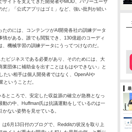
でサイトを支えてきた開発者やMOD、パワーユーザ
のだ」「公式アプリはゴミ」など、強い批判が続い
踏み切ったのには、コンテンツがAI開発各社の訓練データ
事情がある。誰でも閲覧でき、130億超のコーディ
は、機械学習の訓練データにうってつけなのだ。
は自立したビジネスである必要があり、そのためには、大
商業団体に補助金を出すことはもはやできない」と
したい相手は個人開発者ではなく、OpenAIや
開発企業ということだ。
最
いるところで、安定した収益源の確立が急務となっ
動の中、Huffman氏は抗議運動をしているのは一
引かない姿勢を見せている。
6月13日付のブログで、Redditの状況を取り上