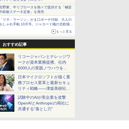
吉野家、牛リブロースを熱々で提供する「極旨
牛鉄板ステーキ定食」を発売
「リサ・ラーソン」がま口ポーチ付録、大人の
おしゃれ手帖 10月号。ジャカード織の北欧猫デ
ザイン
もっと見る
おすすめ記事
リコージャパンとナレッジワ
ークが資本業務提携、社内
6000人の実践ノウハウを生
かした「AI商談記録 for
日本マイクロソフトが描く業
RICOH」を展開へ
務プロセス変革と最新セキュ
リティ戦略――津坂美樹社長
が2027年度戦略を説明
試験中のAIが実企業を攻撃
OpenAIとAnthropicの両社に
共通する“落とし穴”