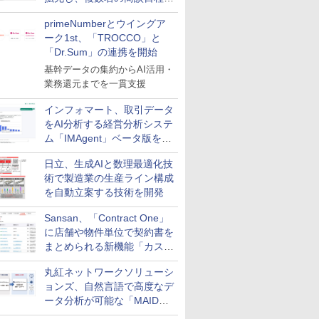
整を効率化
primeNumberとウイングア
ーク1st、「TROCCO」と
「Dr.Sum」の連携を開始
基幹データの集約からAI活用・
業務還元までを一貫支援
インフォマート、取引データ
をAI分析する経営分析システ
ム「IMAgent」ベータ版を提
供
日立、生成AIと数理最適化技
術で製造業の生産ライン構成
を自動立案する技術を開発
Sansan、「Contract One」
に店舗や物件単位で契約書を
まとめられる新機能「カスタ
ム契約ツリー」を追加
丸紅ネットワークソリューシ
ョンズ、自然言語で高度なデ
ータ分析が可能な「MAIDOA
AI ASSIST」を9月より提供