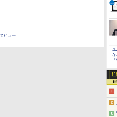
インタビュー
ユ
な
「S
に
1