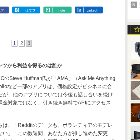
ェア
はてブ
note
LinkedIn
1
2
3
ンツから利益を得るのは誰か
のSteve Huffman氏が「AMA」（Ask Me Anything
olloなど一部のアプリは、価格設定がビジネスに合
だが、他のアプリについては今後も話し合いを続け
課金対象ではなく、引き続き無料でAPIにアクセス
、「Redditのデータも、ボランティアのモデレ
ない」「この数週間、あなた方が推し進めた変更