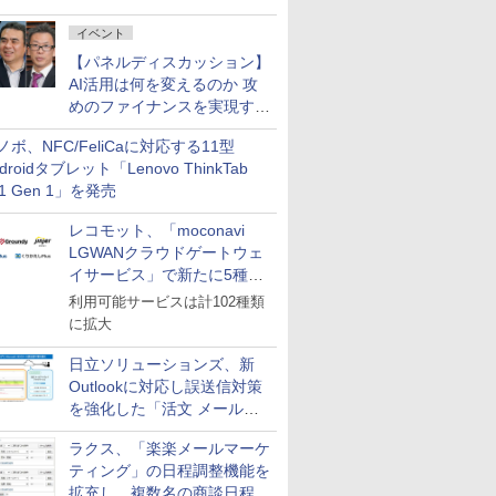
イベント
【パネルディスカッション】
AI活用は何を変えるのか 攻
めのファイナンスを実現する
業務設計とマインドセット変
ノボ、NFC/FeliCaに対応する11型
革
droidタブレット「Lenovo ThinkTab
11 Gen 1」を発売
レコモット、「moconavi
LGWANクラウドゲートウェ
イサービス」で新たに5種類
のサービスと連携開始
利用可能サービスは計102種類
に拡大
日立ソリューションズ、新
Outlookに対応し誤送信対策
を強化した「活文 メール誤
送信防止アドインサービス」
ラクス、「楽楽メールマーケ
を提供
ティング」の日程調整機能を
拡充し、複数名の商談日程調