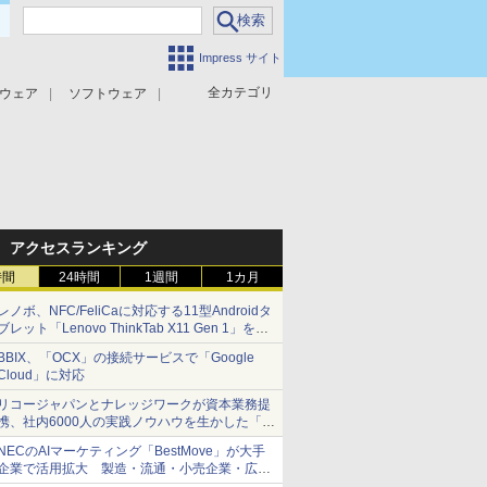
Impress サイト
全カテゴリ
ウェア
ソフトウェア
攻撃対策
マルウェア対策
アクセスランキング
時間
24時間
1週間
1カ月
レノボ、NFC/FeliCaに対応する11型Androidタ
ブレット「Lenovo ThinkTab X11 Gen 1」を発
売
BBIX、「OCX」の接続サービスで「Google
Cloud」に対応
リコージャパンとナレッジワークが資本業務提
携、社内6000人の実践ノウハウを生かした「AI
商談記録 for RICOH」を展開へ
NECのAIマーケティング「BestMove」が大手
企業で活用拡大 製造・流通・小売企業・広告
代理店などが実装フェーズへ