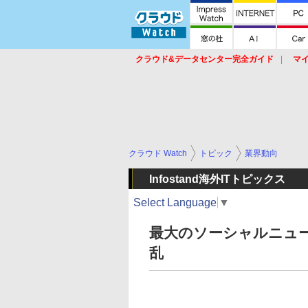
クラウド&データセンター完全ガイド
マ
サービス
セキュリティ
ネットワーク
スイッチ
ルータ
導入事例
イベ
クラウド Watch
トピック
業界動向
Infostand海外ITトピックス
Select Language
▼
最大のソーシャルニュー
乱