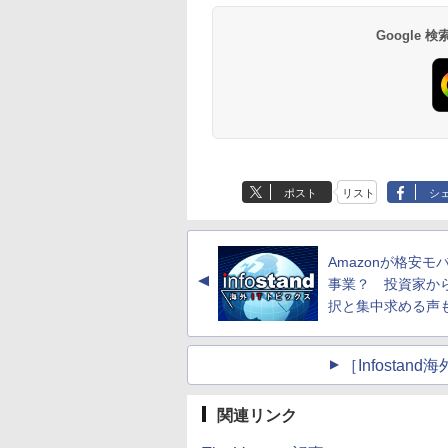
Google
ポスト
リスト
シ
Amazonが格安モ
▲
事業？ 投資家か
択と集中求める声
［Infosta
関連リンク