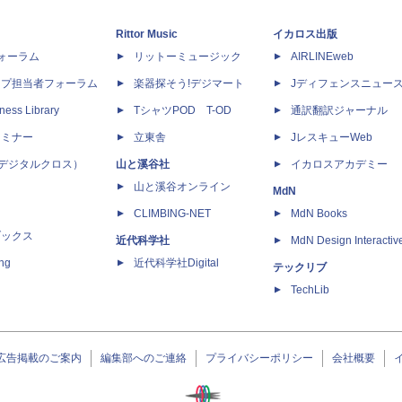
Rittor Music
イカロス出版
dフォーラム
リットーミュージック
AIRLINEweb
ップ担当者フォーラム
楽器探そう!デジマート
Jディフェンスニュー
ness Library
TシャツPOD T-OD
通訳翻訳ジャーナル
セミナー
立東舎
JレスキューWeb
 X（デジタルクロス）
山と溪谷社
イカロスアカデミー
山と溪谷オンライン
MdN
CLIMBING-NET
MdN Books
ブックス
近代科学社
MdN Design Interactiv
ing
近代科学社Digital
テックリブ
TechLib
広告掲載のご案内
編集部へのご連絡
プライバシーポリシー
会社概要