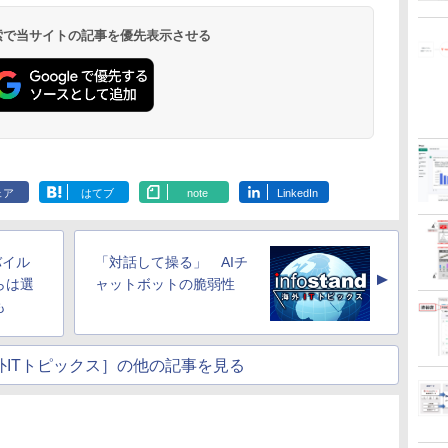
 検索で当サイトの記事を優先表示させる
ェア
はてブ
note
LinkedIn
バイル
「対話して操る」 AIチ
▲
らは選
ャットボットの脆弱性
も
nd海外ITトピックス］の他の記事を見る