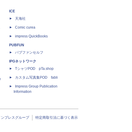
ICE
天海社
ス
Comic curea
impress QuickBooks
PUBFUN
パブファンセルフ
IPGネットワーク
TシャツPOD pTa.shop
カスタム写真集POD fabli
e
Impress Group Publication
Information
インプレスグループ
特定商取引法に基づく表示