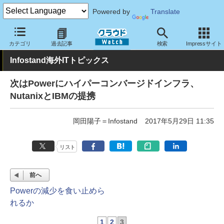
Powered by
Translate
クラウド Watch
トピック
業界動向
カテゴリ
過去記事
検索
Impressサイト
Infostand海外ITトピックス
次はPowerにハイパーコンバージドインフラ、
NutanixとIBMの提携
岡田陽子＝Infostand
2017年5月29日 11:35
リスト
前へ
Powerの減少を食い止めら
れるか
1
2
3