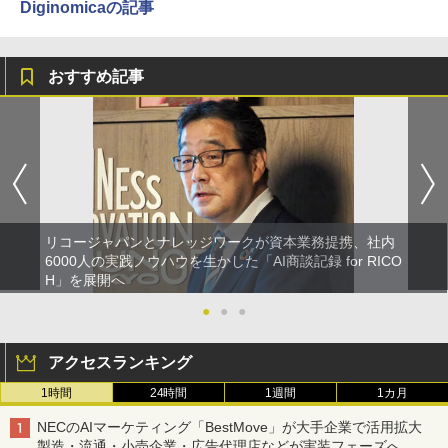
Diginomicaの記事
おすすめ記事
リコージャパンとナレッジワークが資本業務提携、社内
6000人の実践ノウハウを生かした「AI商談記録 for RICO
H」を展開へ
●
●
●
アクセスランキング
1時間
24時間
1週間
1カ月
NECのAIマーケティング「BestMove」が大手企業で活用拡大
製造・流通・小売企業・広告代理店などが実装フェーズへ