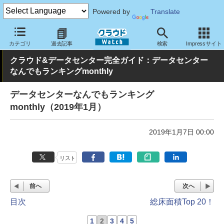
Powered by
Translate
クラウド Watch
ハード・インフラ
データセンター
カテゴリ
過去記事
検索
Impressサイト
クラウド&データセンター完全ガイド：データセンター
なんでもランキングmonthly
データセンターなんでもランキング
monthly（2019年1月）
2019年1月7日 00:00
リスト
前へ
次へ
目次
総床面積Top 20！
1
2
3
4
5