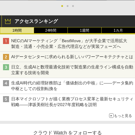
●
●
●
アクセスランキング
1時間
24時間
1週間
1カ月
NECのAIマーケティング「BestMove」が大手企業で活用拡大
製造・流通・小売企業・広告代理店などが実装フェーズへ
AIデータセンターに求められる新しいパワーアーキテクチャとは
日立、生成AIと数理最適化技術で製造業の生産ライン構成を自動
立案する技術を開発
生成AI時代の経理財務部は「価値創出の中核」に――データ集約
中枢としての役割転換を
日本マイクロソフトが描く業務プロセス変革と最新セキュリティ
戦略――津坂美樹社長が2027年度戦略を説明
もっと見る
クラウド Watch をフォローする