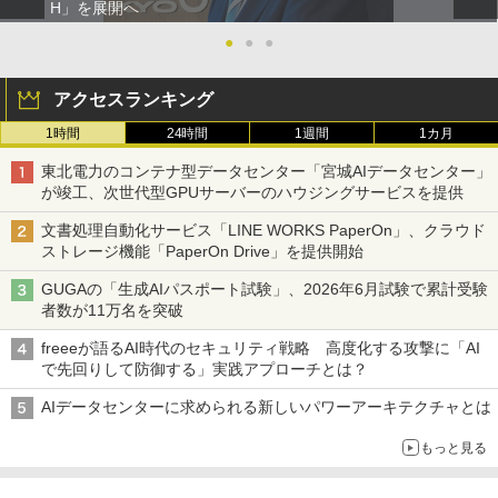
H」を展開へ
●
●
●
アクセスランキング
1時間
24時間
1週間
1カ月
東北電力のコンテナ型データセンター「宮城AIデータセンター」
が竣工、次世代型GPUサーバーのハウジングサービスを提供
文書処理自動化サービス「LINE WORKS PaperOn」、クラウド
ストレージ機能「PaperOn Drive」を提供開始
GUGAの「生成AIパスポート試験」、2026年6月試験で累計受験
者数が11万名を突破
freeeが語るAI時代のセキュリティ戦略 高度化する攻撃に「AI
で先回りして防御する」実践アプローチとは？
AIデータセンターに求められる新しいパワーアーキテクチャとは
もっと見る