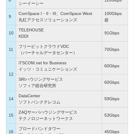
8
120Gbps
シーイーシー
ComSpace I・II・III、ComSpace West
100Gbps
9
丸紅アクセスソリューションズ
超
TELEHOUSE
10
91Gbps
KDDI
フリービットクラウドVDC
11
70Gbps
（バーチャルデータセンター）
iTSCOM.net for Business
60Gbps
イッツ・コミュニケーションズ
12
SRIハウジングサービス
60Gbps
ソフィア総合研究所
DataCenter
14
59Gbps
ソフトバンクテレコム
ZAQサーバハウジングサービス
15
53Gbps
テクノロジーネットワークス
ブロードバンドタワー
16
45Gbps