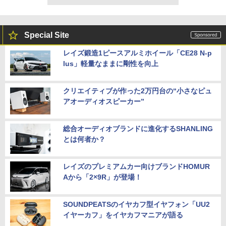
Special Site
レイズ鍛造1ピースアルミホイール「CE28 N-p
lus」軽量なままに剛性を向上
クリエイティブが作った2万円台の“小さなピュ
アオーディオスピーカー”
総合オーディオブランドに進化するSHANLING
とは何者か？
レイズのプレミアムカー向けブランドHOMUR
Aから「2×9R」が登場！
SOUNDPEATSのイヤカフ型イヤフォン「UU2
イヤーカフ」をイヤカフマニアが語る