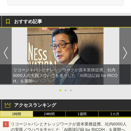
おすすめ記事
リコージャパンとナレッジワークが資本業務提携、社内
6000人の実践ノウハウを生かした「AI商談記録 for RICO
H」を展開へ
●
●
●
アクセスランキング
1時間
24時間
1週間
1カ月
リコージャパンとナレッジワークが資本業務提携、社内6000人
の実践ノウハウを生かした「AI商談記録 for RICOH」を展開へ