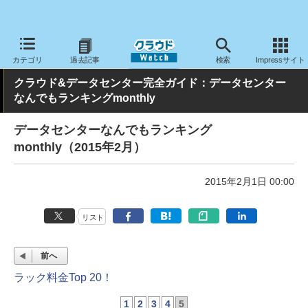
クラウド Watch
ハード・インフラ
データセンター
カテゴリ
過去記事
検索
Impressサイト
クラウド&データセンター完全ガイド：データセンター
なんでもランキングmonthly
データセンターなんでもランキング
monthly（2015年2月）
2015年2月1日 00:00
リスト
前へ
ラック料金Top 20！
1
2
3
4
5