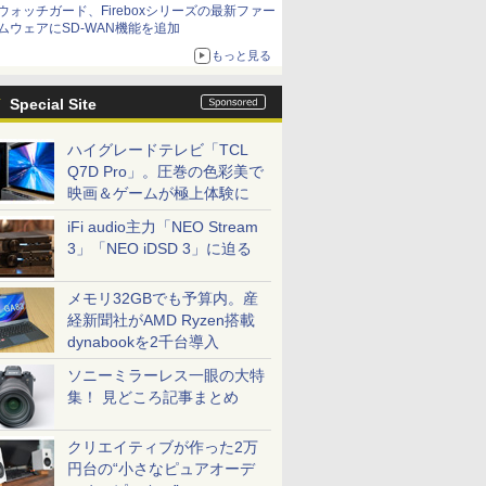
ウォッチガード、Fireboxシリーズの最新ファー
ムウェアにSD-WAN機能を追加
もっと見る
Special Site
ハイグレードテレビ「TCL
Q7D Pro」。圧巻の色彩美で
映画＆ゲームが極上体験に
iFi audio主力「NEO Stream
3」「NEO iDSD 3」に迫る
メモリ32GBでも予算内。産
経新聞社がAMD Ryzen搭載
dynabookを2千台導入
ソニーミラーレス一眼の大特
集！ 見どころ記事まとめ
クリエイティブが作った2万
円台の“小さなピュアオーデ