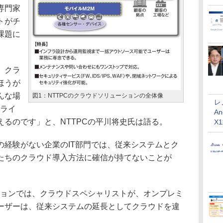
専門家
トがチ
課題に
、クラ
ほうが
んな場
図1：NTTPCのクラウドソリューションの全体像
レ
スライ
An
るのです」と、NTTPCの平川将史氏は語る。
X
経験がない企業のIT部門では、従来システムとク
たちのクラウド導入方法に確信が持てないことが
ションでは、クラウドスペシャリストが、オンプレミ
ーザーは、従来システムの延長としてクラウドを違
。