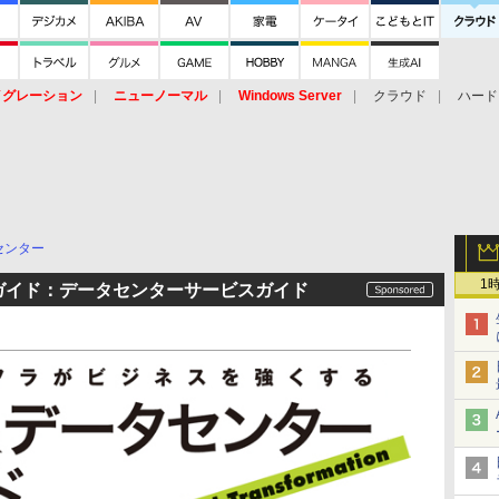
イグレーション
ニューノーマル
Windows Server
クラウド
ハード
トピック
ストレージ（HW）
オープンソース
SaaS
標的型
ント
センター
1
ガイド：データセンターサービスガイド