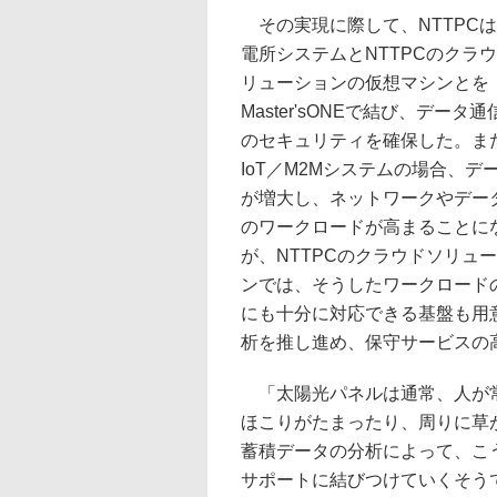
その実現に際して、NTTPC
電所システムとNTTPCのクラ
リューションの仮想マシンとを
Master'sONEで結び、データ
のセキュリティを確保した。ま
IoT／M2Mシステムの場合、デ
が増大し、ネットワークやデー
のワークロードが高まることに
が、NTTPCのクラウドソリュ
ンでは、そうしたワークロード
にも十分に対応できる基盤も用意
析を推し進め、保守サービスの
「太陽光パネルは通常、人が常
ほこりがたまったり、周りに草
蓄積データの分析によって、こ
サポートに結びつけていくそうで