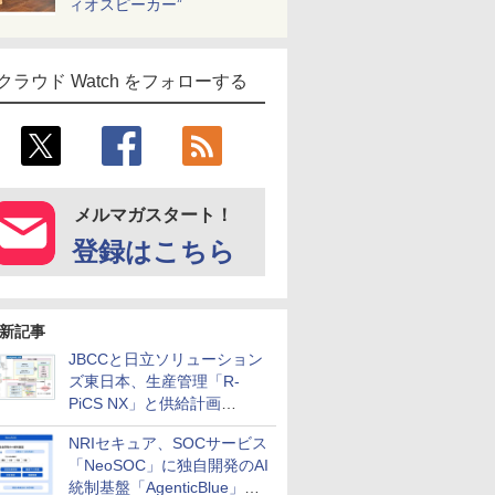
ィオスピーカー”
クラウド Watch をフォローする
メルマガスタート！
登録はこちら
新記事
JBCCと日立ソリューション
ズ東日本、生産管理「R-
PiCS NX」と供給計画
「scSQUARE ISP」の連携サ
NRIセキュア、SOCサービス
ービスを提供開始
「NeoSOC」に独自開発のAI
統制基盤「AgenticBlue」を