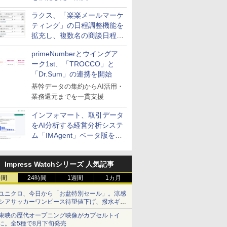
送信防止アドインサービス」
ラクス、「楽楽メールマーケ
を提供
ティング」の日程調整機能を
拡充し、複数名の商談日程調
整を効率化
primeNumberとウイングア
ーク1st、「TROCCO」と
「Dr.Sum」の連携を開始
基幹データの集約からAI活用・
業務還元までを一貫支援
インフォマート、取引データ
をAI分析する経営分析システ
ム「IMAgent」ベータ版を提
供
Impress Watchシリーズ 人気記事
時間
24時間
1週間
1カ月
ユニクロ、今日から「お盆特別セール」。涼感
シアサッカーワンピース待望値下げ、撥水ギア
ショーツは1990円に
東映の歴代オープニング映像がカプセルトイ
に。全5種で8月下旬発売