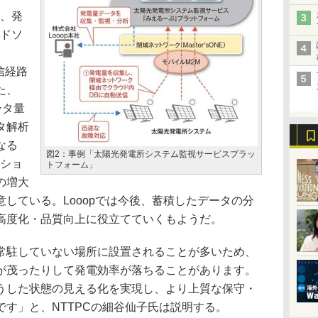
は、発
ウドソ
通信経路
た、
ータ量
タ解析
なる
図2：事例「太陽光発電所システム監視サービスプラッ
ーショ
トフォーム」
の増大
している。Looopでは今後、蓄積したデータの分
高度化・品質向上に役立てていくもようだ。
駐していない場所に設置されることが多いため、
が茂ったりして発電効率が落ちることがあります。
うした状態の見える化を実現し、より上質な保守・
す」と、NTTPCの細谷仙子氏は説明する。