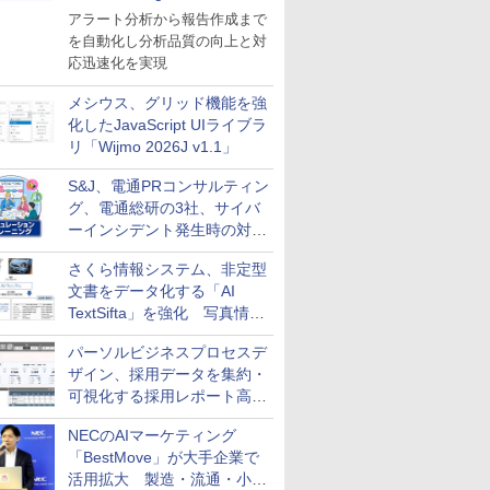
導入
アラート分析から報告作成まで
を自動化し分析品質の向上と対
応迅速化を実現
メシウス、グリッド機能を強
化したJavaScript UIライブラ
リ「Wijmo 2026J v1.1」
S&J、電通PRコンサルティン
グ、電通総研の3社、サイバ
ーインシデント発生時の対応
と危機管理広報を一体的に訓
さくら情報システム、非定型
練するプログラムを提供
文書をデータ化する「AI
TextSifta」を強化 写真情報
のデータ化などに対応
パーソルビジネスプロセスデ
ザイン、採用データを集約・
可視化する採用レポート高速
化サービスを提供
NECのAIマーケティング
「BestMove」が大手企業で
活用拡大 製造・流通・小売