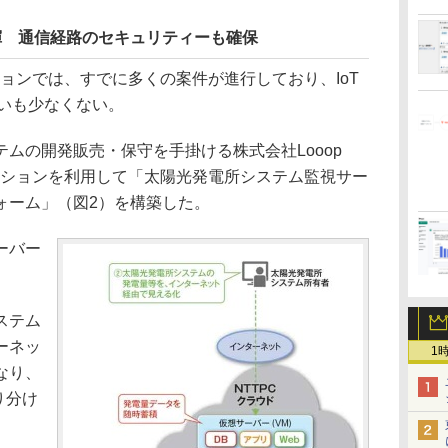
発揮 通信経路のセキュリティーも確保
ョンでは、すでに多くの案件が進行しており、IoT
合いも少なくない。
ムの開発販売・保守を手掛ける株式会社Looop
ーションを利用して「太陽光発電所システム監視サー
ォーム」（図2）を構築した。
ーバー
ステム
ーネッ
1
なり、
り分け