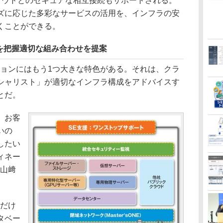
クラウドとのセキュアな相互接続もサポートされる。
ズに応じた多彩なサービスの活用を、インフラの安
くことができる。
を把握適切な組み合わせを提案
ションにはもう1つ大きな特色がある。それは、クラ
シャリスト」が適切なインフラ構成をアドバイスす
とだ。
、お客
いの
したい
ィネー
の山﨑
ドだけ
タベー