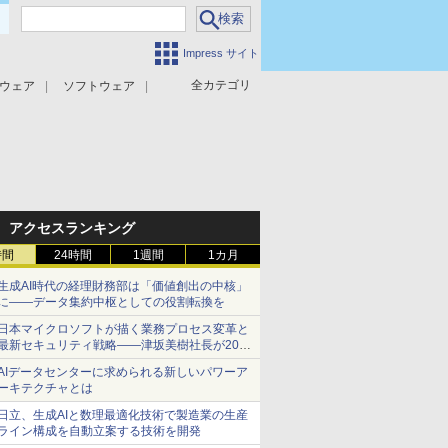
Impress サイト
全カテゴリ
ウェア
ソフトウェア
攻撃対策
マルウェア対策
アクセスランキング
時間
24時間
1週間
1カ月
生成AI時代の経理財務部は「価値創出の中核」
に――データ集約中枢としての役割転換を
日本マイクロソフトが描く業務プロセス変革と
最新セキュリティ戦略――津坂美樹社長が2027
年度戦略を説明
AIデータセンターに求められる新しいパワーア
ーキテクチャとは
日立、生成AIと数理最適化技術で製造業の生産
ライン構成を自動立案する技術を開発