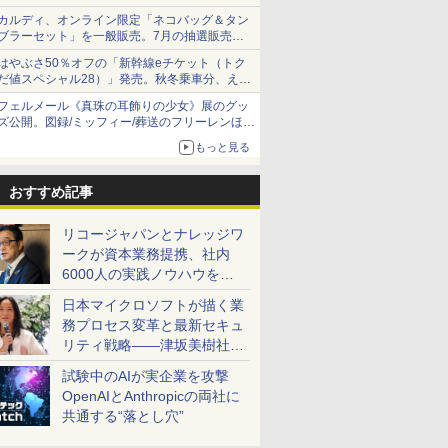
カルディ、オンライン限定「ネコバッグ＆タン
ブラーセット」を一般販売。7月の抽選販売の
当選無効分
はやぶさ50％オフの「新幹線eチケット（トク
だ値スペシャル28）」発売。秋冬乗車分、えき
ねっと限定
フェルメール《真珠の耳飾りの少女》展のグッ
ズ公開。図録/ミッフィー/葬送のフリーレンほ
か、注目ブランドコラボが実現
もっと見る
おすすめ記事
リコージャパンとナレッジワ
ークが資本業務提携、社内
6000人の実践ノウハウを生
かした「AI商談記録 for
日本マイクロソフトが描く業
RICOH」を展開へ
務プロセス変革と最新セキュ
リティ戦略――津坂美樹社長
が2027年度戦略を説明
試験中のAIが実企業を攻撃
OpenAIとAnthropicの両社に
共通する“落とし穴”