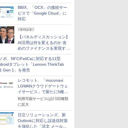
企業・広告代理店などが実装
BBIX、「OCX」の接続サー
フェーズへ
ビスで「Google Cloud」に
対応
イベント
【パネルディスカッション】
AI活用は何を変えるのか 攻
めのファイナンスを実現する
業務設計とマインドセット変
ノボ、NFC/FeliCaに対応する11型
革
droidタブレット「Lenovo ThinkTab
11 Gen 1」を発売
レコモット、「moconavi
LGWANクラウドゲートウェ
イサービス」で新たに5種類
のサービスと連携開始
利用可能サービスは計102種類
に拡大
日立ソリューションズ、新
Outlookに対応し誤送信対策
を強化した「活文 メール誤