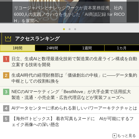
リコージャパンとナレッジワークが資本業務提携、社内
6000人の実践ノウハウを生かした「AI商談記録 for RICO
H」を展開へ
●
●
●
アクセスランキング
1時間
24時間
1週間
1カ月
日立、生成AIと数理最適化技術で製造業の生産ライン構成を自動
立案する技術を開発
生成AI時代の経理財務部は「価値創出の中核」に――データ集約
中枢としての役割転換を
NECのAIマーケティング「BestMove」が大手企業で活用拡大
製造・流通・小売企業・広告代理店などが実装フェーズへ
AIデータセンターに求められる新しいパワーアーキテクチャとは
【海外ITトピックス】 着衣写真もヌードに AIが可能にするフ
ェイク画像への深い懸念
もっと見る