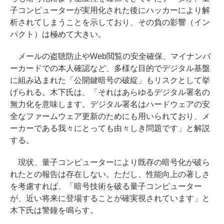
子コンピューターが実用化された後にハッカーにより解
析されてしまうことを示しており、その負の影響（イン
パクト）は極めて大きい。
メールの盗聴防止やWeb閲覧の安全確保、マイナンバ
ーカードでの本人確認など、多様な目的でデジタル基盤
に組み込まれた「公開鍵暗号の破綻」もリスクとして挙
げられる。木下氏は、「それはあらゆるデジタル署名の
無力化を意味します。デジタル署名はハードウェアの安
全なファームウェア更新のためにも用いられており、メ
ーカーである我々にとっても由々しき問題です」と解説
する。
現状、量子コンピューターにより既存の暗号化が破ら
れたとの報告は存在しない。ただし、性能向上の著しさ
を考慮すれば、「暗号技術を破る量子コンピューター
が、近い将来に登場することが確実視されています」と
木下氏は警鐘を鳴らす。