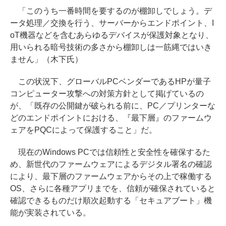
「このうち一番時間を要するのが棚卸しでしょう。デ
ータ処理／交換を行う、サーバーからエンドポイント、I
oT機器などを含むあらゆるデバイスが保護対象となり、
用いられる暗号技術の多さから棚卸しは一筋縄ではいき
ません」（木下氏）
この状況下、グローバルPCベンダーであるHPが量子
コンピューター攻撃への対策方針として掲げているの
が、「既存の公開鍵が破られる前に、PC／プリンターな
どのエンドポイントにおける、『最下層』のファームウ
ェアをPQCによって保護すること」だ。
現在のWindows PCでは信頼性と安全性を確保するた
め、新世代のファームウェアによるデジタル署名の確認
により、最下層のファームウェアからその上で稼働する
OS、さらに各種アプリまでを、信頼が確保されていると
確認できるものだけ順次起動する「セキュアブート」機
能が実装されている。