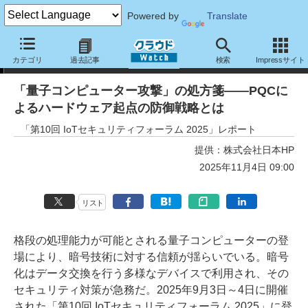
Powered by
Translate
トピック
カテゴリ
過去記事
検索
Impressサイト
「量子コンピューター攻撃」の処方箋――PQCに
よるハードウェア起点の防御戦略とは
「第10回 IoTセキュリティフォーラム 2025」レポート
提供：
株式会社日本HP
2025年11月4日 09:00
リスト
格段の処理能力が可能とされる量子コンピューターの登
場により、暗号技術に対する信頼が揺らいでいる。暗号
化はデータ交換を行う多様なデバイスで利用され、その
セキュリティ対策が急務だ。2025年9月3日～4日に開催
された「第10回 IoTセキュリティフォーラム 2025」に登