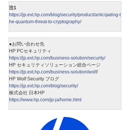
注1
https://jp.ext.hp.com/blog/security/product/anticipating-t
he-quantum-threat-to-cryptography/
●お問い合わせ先
HP PCセキュリティ
https://jp.ext.hp.com/business-solution/security/
HP セキュリティソリューション総合ページ
https://jp.ext.hp.com/business-solution/wolf/
HP Wolf Security ブログ
https://jp.ext.hp.com/blog/security/
株式会社 日本HP
https://www.hp.com/jp-ja/home.html