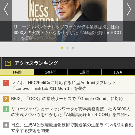
リコージャパンとナレッジワークが資本業務提携、社内
6000人の実践ノウハウを生かした「AI商談記録 for RICO
H」を展開へ
●
●
●
アクセスランキング
1時間
24時間
1週間
1カ月
レノボ、NFC/FeliCaに対応する11型Androidタブレット
「Lenovo ThinkTab X11 Gen 1」を発売
BBIX、「OCX」の接続サービスで「Google Cloud」に対応
リコージャパンとナレッジワークが資本業務提携、社内6000人
の実践ノウハウを生かした「AI商談記録 for RICOH」を展開へ
日立、生成AIと数理最適化技術で製造業の生産ライン構成を自動
立案する技術を開発