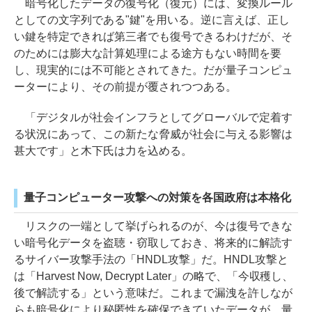
暗号化したデータの復号化（復元）には、変換ルール
としての文字列である"鍵"を用いる。逆に言えば、正し
い鍵を特定できれば第三者でも復号できるわけだが、そ
のためには膨大な計算処理による途方もない時間を要
し、現実的には不可能とされてきた。だが量子コンピュ
ーターにより、その前提が覆されつつある。
「デジタルが社会インフラとしてグローバルで定着す
る状況にあって、この新たな脅威が社会に与える影響は
甚大です」と木下氏は力を込める。
量子コンピューター攻撃への対策を各国政府は本格化
リスクの一端として挙げられるのが、今は復号できな
い暗号化データを盗聴・窃取しておき、将来的に解読す
るサイバー攻撃手法の「HNDL攻撃」だ。HNDL攻撃と
は「Harvest Now, Decrypt Later」の略で、「今収穫し、
後で解読する」という意味だ。これまで漏洩を許しなが
らも暗号化により秘匿性を確保できていたデータが、量