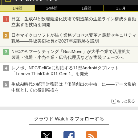
1時間
24時間
1週間
1カ月
日立、生成AIと数理最適化技術で製造業の生産ライン構成を自動
立案する技術を開発
日本マイクロソフトが描く業務プロセス変革と最新セキュリティ
戦略――津坂美樹社長が2027年度戦略を説明
NECのAIマーケティング「BestMove」が大手企業で活用拡大
製造・流通・小売企業・広告代理店などが実装フェーズへ
レノボ、NFC/FeliCaに対応する11型Androidタブレット
「Lenovo ThinkTab X11 Gen 1」を発売
生成AI時代の経理財務部は「価値創出の中核」に――データ集約
中枢としての役割転換を
もっと見る
クラウド Watch をフォローする