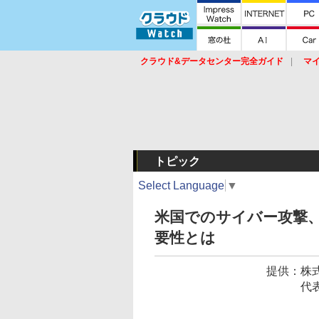
クラウド&データセンター完全ガイド
マ
サービス
セキュリティ
ネットワーク
スイッチ
ルータ
導入事例
イベ
トピック
Select Language
▼
米国でのサイバー攻撃、
要性とは
提供：
株
代