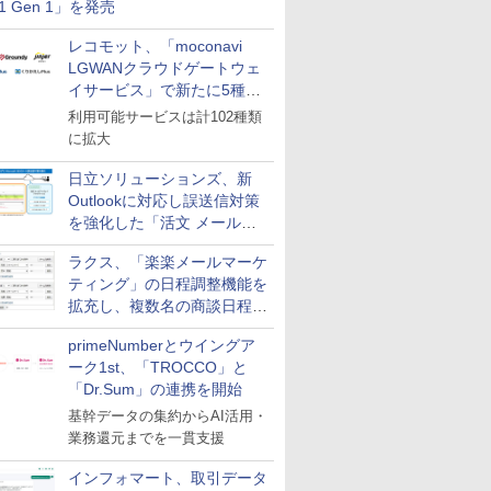
11 Gen 1」を発売
レコモット、「moconavi
LGWANクラウドゲートウェ
イサービス」で新たに5種類
のサービスと連携開始
利用可能サービスは計102種類
に拡大
日立ソリューションズ、新
Outlookに対応し誤送信対策
を強化した「活文 メール誤
送信防止アドインサービス」
ラクス、「楽楽メールマーケ
を提供
ティング」の日程調整機能を
拡充し、複数名の商談日程調
整を効率化
primeNumberとウイングア
ーク1st、「TROCCO」と
「Dr.Sum」の連携を開始
基幹データの集約からAI活用・
業務還元までを一貫支援
インフォマート、取引データ