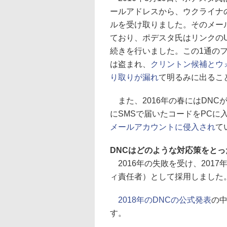
ールアドレスから、ウクライナ
ルを受け取りました。そのメー
ており、ポデスタ氏はリンクの
続きを行いました。この1通の
は盗まれ、
クリントン候補とウ
り取りが漏れ
て明るみに出るこ
また、2016年の春にはDNC
にSMSで届いたコードをPCに
メールアカウントに侵入され
て
DNCはどのような対応策をと
2016年の失敗を受け、2017
ィ責任者）として採用しました
2018年のDNCの公式発表
の
す。