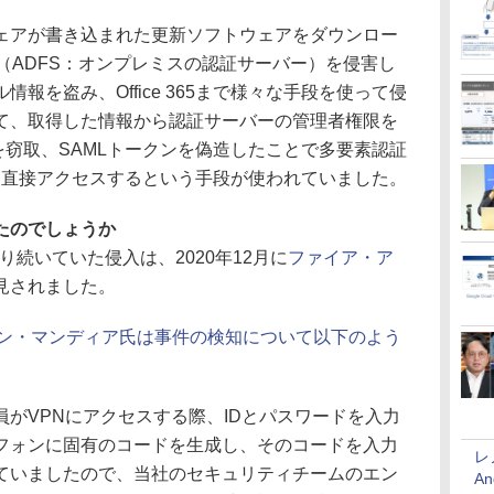
アが書き込まれた更新ソフトウェアをダウンロー
ー（ADFS：オンプレミスの認証サーバー）を侵害し
報を盗み、Office 365まで様々な手段を使って侵
て、取得した情報から認証サーバーの管理者権限を
を窃取、SAMLトークンを偽造したことで多要素認証
ーバーに直接アクセスするという手段が使われていました。
たのでしょうか
り続いていた侵入は、2020年12月に
ファイア・ア
見されました。
ビン・マンディア氏は事件の検知について以下のよう
がVPNにアクセスする際、IDとパスワードを入力
フォンに固有のコードを生成し、そのコードを入力
レ
ていましたので、当社のセキュリティチームのエン
An