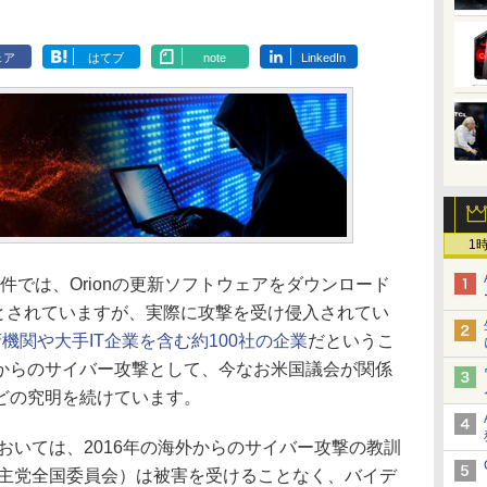
ェア
はてブ
note
LinkedIn
1
ds事件では、Orionの更新ソフトウェアをダウンロード
だとされていますが、実際に攻撃を受け侵入されてい
機関や大手IT企業を含む約100社の企業
だというこ
からのサイバー攻撃として、今なお米国議会が関係
どの究明を続けています。
おいては、2016年の海外からのサイバー攻撃の教訓
民主党全国委員会）は被害を受けることなく、バイデ