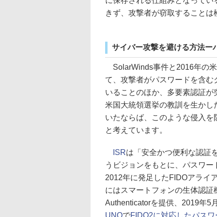
に保存される仕組みとなってい
きず、攻撃者が窃取することは
サイバー攻撃を避ける方法ー
SolarWinds事件と201
て、攻撃者がパスワードを含む
いることのほか、多要素認証が突
米国大統領選挙の教訓を生かした
いたならば、このような侵入を
と考えています。
ISR
は「安全かつ便利な認証を（Secur
うビジョンをもとに、パスワー
2012年に発足したFIDOアライ
にはスマートフォンの生体認証機能
Authenticatorを提供、2
UNO
で
FIDO2に対応したパス