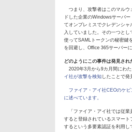
つまり、攻撃者はこのマルウェ
ドした企業のWindowsサーバ
てオンプレミスでクレデンシャル情
入していました。その一つとし
使ってSAMLトークンの秘密鍵
を回避し、Office 365サ
どのようにこの事件は発見され
2020年3月から9カ月間にわた
イ社が攻撃を検知
したことで発
ファイア・アイ社CEOのケ
に述べています。
「ファイア・アイ社では従業員
すると登録されているスマート
するという多要素認証を利用し