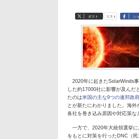
ポスト
リスト
シ
2020年に起きたSolarWin
した約17000社に影響が及ん
たのは
米国の主な9つの連邦政府
とが新たにわかりました。海外
各社を巻き込み原因や対応策な
一方で、2020年大統領選挙に
をもとに対策を行ったDNC（