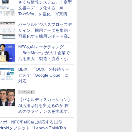
さくら情報システム、非定型
練するプログラムを提供
文書をデータ化する「AI
TextSifta」を強化 写真情報
のデータ化などに対応
パーソルビジネスプロセスデ
ザイン、採用データを集約・
可視化する採用レポート高速
化サービスを提供
NECのAIマーケティング
「BestMove」が大手企業で
活用拡大 製造・流通・小売
企業・広告代理店などが実装
BBIX、「OCX」の接続サー
フェーズへ
ビスで「Google Cloud」に
対応
イベント
【パネルディスカッション】
AI活用は何を変えるのか 攻
めのファイナンスを実現する
業務設計とマインドセット変
ノボ、NFC/FeliCaに対応する11型
革
droidタブレット「Lenovo ThinkTab