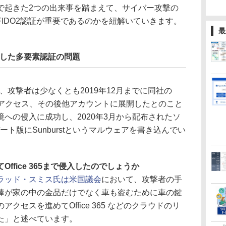
で起きた2つの出来事を踏まえて、サイバー攻撃の
IDO2認証が重要であるのかを紐解いていきます。
最
りにした多要素認証の問題
、攻撃者は少なくとも2019年12月までに同社の
の1つにアクセス、その後他アカウントに展開したとのこと
への侵入に成功し、2020年3月から配布されたソ
デート版にSunburstというマルウェアを書き込んでい
ffice 365まで侵入したのでしょうか
のブラッド・スミス氏は米国議会
において、攻撃者の手
棒が家の中の金品だけでなく車も盗むために車の鍵
クセスを進めてOffice 365 などのクラウドのリ
た」と述べています。