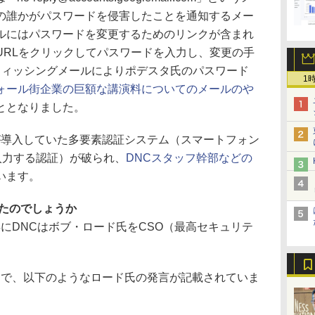
の誰かがパスワードを侵害したことを通知するメー
ルにはパスワードを変更するためのリンクが含まれ
URLをクリックしてパスワードを入力し、変更の手
フィッシングメールによりポデスタ氏のパスワード
1
ォール街企業の巨額な講演料についてのメールのや
ととなりました。
が導入していた多要素認証システム（スマートフォン
入力する認証）が破られ、
DNCスタッフ幹部などの
います。
ったのでしょうか
年にDNCはボブ・ロード氏をCSO（最高セキュリテ
。
中で、以下のようなロード氏の発言が記載されていま