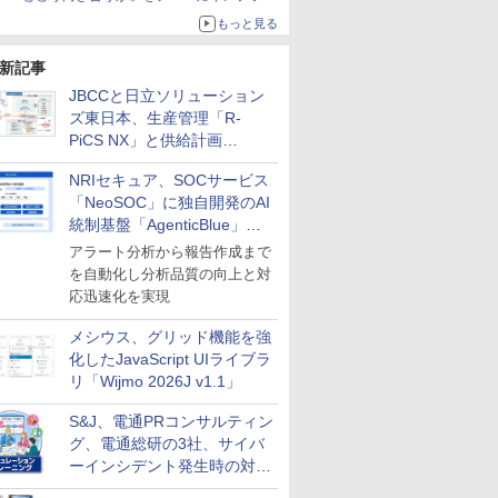
用の知見を集約
もっと見る
新記事
JBCCと日立ソリューション
ズ東日本、生産管理「R-
PiCS NX」と供給計画
「scSQUARE ISP」の連携サ
NRIセキュア、SOCサービス
ービスを提供開始
「NeoSOC」に独自開発のAI
統制基盤「AgenticBlue」を
導入
アラート分析から報告作成まで
を自動化し分析品質の向上と対
応迅速化を実現
メシウス、グリッド機能を強
化したJavaScript UIライブラ
リ「Wijmo 2026J v1.1」
S&J、電通PRコンサルティン
グ、電通総研の3社、サイバ
ーインシデント発生時の対応
と危機管理広報を一体的に訓