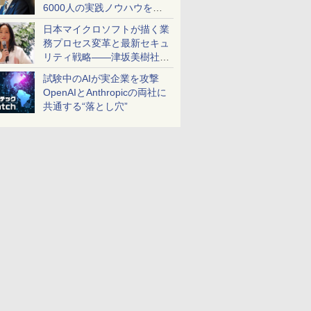
6000人の実践ノウハウを生
かした「AI商談記録 for
日本マイクロソフトが描く業
RICOH」を展開へ
務プロセス変革と最新セキュ
リティ戦略――津坂美樹社長
が2027年度戦略を説明
試験中のAIが実企業を攻撃
OpenAIとAnthropicの両社に
共通する“落とし穴”