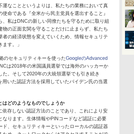
不運なことというよりは、私たちの業務において真
の使命である『全米から民主党員を選出すること』
ら、私はDNCの新しい同僚たちを守るために取り組
建物の正面玄関を守ることだけに止まらず、私たち
撃者の経済状態を変えていくため、情報セキュリテ
きます。」
2準拠のセキュリティキーを使った
GoogleのAdvanced
NCは2018年の米国議員選挙では海外のハッカーか
た。そして2020年の大統領選挙でも引き続き
ーを用いた認証方法を採用していたバイデン氏の当選
証とはどのようなものでしょうか
ドに依存しない認証方法のことであり、これにより安
となります。生体情報やPINコードなど認証に必要
カード、セキュリティキーといったローカルの認証器