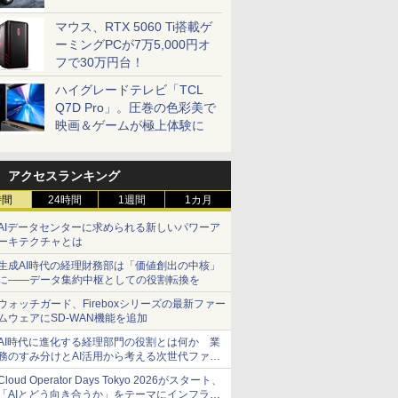
マウス、RTX 5060 Ti搭載ゲ
ーミングPCが7万5,000円オ
フで30万円台！
ハイグレードテレビ「TCL
Q7D Pro」。圧巻の色彩美で
映画＆ゲームが極上体験に
アクセスランキング
時間
24時間
1週間
1カ月
AIデータセンターに求められる新しいパワーア
ーキテクチャとは
生成AI時代の経理財務部は「価値創出の中核」
に――データ集約中枢としての役割転換を
ウォッチガード、Fireboxシリーズの最新ファー
ムウェアにSD-WAN機能を追加
AI時代に進化する経理部門の役割とは何か 業
務のすみ分けとAI活用から考える次世代ファイ
ナンス戦略
Cloud Operator Days Tokyo 2026がスタート、
「AIとどう向き合うか」をテーマにインフラ運