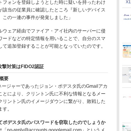
X
トフォンを登録しようとした時に疑いを持ったわけ
が該当の従業員に確認したところ『新しいデバイス
、この一連の事件が発覚しました」
tマルウェア経由でファイア・アイ社内のサーバーに侵
スワードなどの特定情報を用いることで、自分のスマ
して追加登録することが可能となっていたのです。
撃対策はFIDO2認証
の概要
ネージャーであったジョン・ポデスタ氏のGmailアカ
ことにより、クリントン氏に不利な情報となるメー
クリントン氏のイメージダウンに繋がり、敗戦した
ます。
てポデスタ氏のパスワードを窃取したのでしょうか
reply@accounts.googlemail.com」というメ