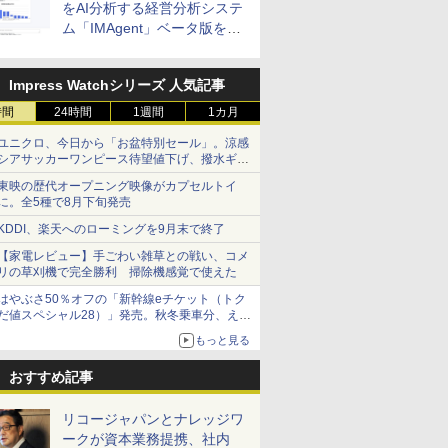
をAI分析する経営分析システ
ム「IMAgent」ベータ版を提
供
Impress Watchシリーズ 人気記事
時間
24時間
1週間
1カ月
ユニクロ、今日から「お盆特別セール」。涼感
シアサッカーワンピース待望値下げ、撥水ギア
ショーツは1990円に
東映の歴代オープニング映像がカプセルトイ
に。全5種で8月下旬発売
KDDI、楽天へのローミングを9月末で終了
【家電レビュー】手ごわい雑草との戦い、コメ
リの草刈機で完全勝利 掃除機感覚で使えた
はやぶさ50％オフの「新幹線eチケット（トク
だ値スペシャル28）」発売。秋冬乗車分、えき
ねっと限定
もっと見る
おすすめ記事
リコージャパンとナレッジワ
ークが資本業務提携、社内