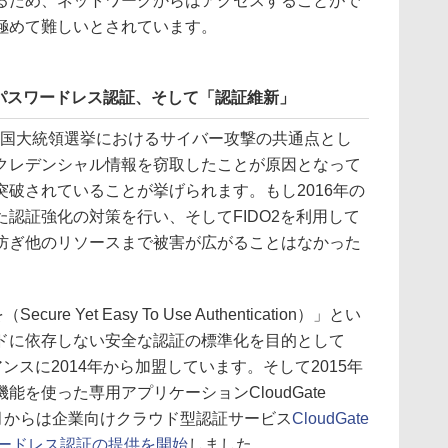
るため、ネットワークからはアクセスすることがで
極めて難しいとされています。
パスワードレス認証、そして「認証維新」
6年の米国大統領選挙におけるサイバー攻撃の共通点とし
クレデンシャル情報を窃取したことが原因となって
破されていることが挙げられます。もし2016年の
認証強化の対策を行い、そしてFIDO2を利用して
防ぎ他のリソースまで被害が広がることはなかった
e Yet Easy To Use Authentication）」とい
ドに依存しない安全な認証の標準化を目的として
アンスに2014年から加盟しています。そして2015年
を使った専用アプリケーションCloudGate
019年5月からは企業向けクラウド型認証サービス
CloudGate
ワードレス認証の提供を開始
しました。