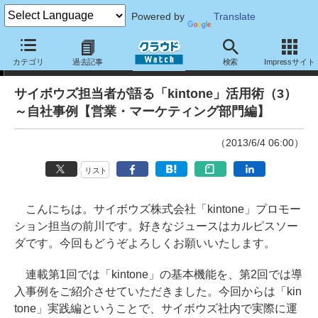
Powered by
Translate
サイボウズ担当者が語る「kintone」活用術
カテゴリ
過去記事
検索
Impressサイト
サイボウズ担当者が語る「kintone」活用術（3）
～自社事例【営業・マーケティング部門編】
（2013/6/4 06:00）
リスト
こんにちは。サイボウズ株式会社「kintone」プロモー
ション担当の前川です。好きなジュースはカルピスソー
ダです。今回もどうぞよろしくお願いいたします。
連載第1回では「kintone」の基本機能を、第2回では導
入事例をご紹介させていただきました。今回からは「kin
tone」実践編ということで、サイボウズ社内で実際に運