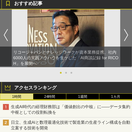
おすすめ記事
リコージャパンとナレッジワークが資本業務提携、社内
6000人の実践ノウハウを生かした「AI商談記録 for RICO
H」を展開へ
●
●
●
アクセスランキング
1時間
24時間
1週間
1カ月
生成AI時代の経理財務部は「価値創出の中核」に――データ集約
中枢としての役割転換を
日立、生成AIと数理最適化技術で製造業の生産ライン構成を自動
立案する技術を開発