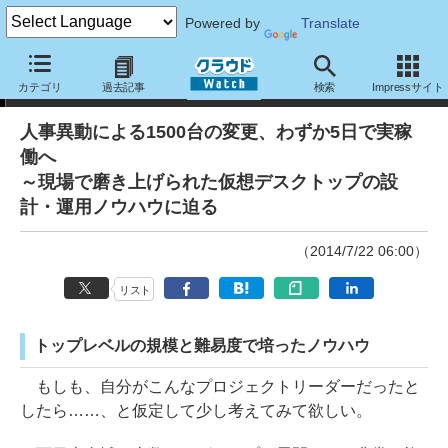
Powered by
Translate
特別企画
カテゴリ
過去記事
検索
Impressサイト
人事異動による1500台の変更、わずか5日で実稼
働へ
～現場で磨き上げられた仮想デスクトップの設
計・運用ノウハウに迫る
（2014/7/22 06:00）
リスト
トップレベルの規模と難易度で培ったノウハウ
もしも、自分がこんなプロジェクトリーダーだったと
したら……、と仮定して少し考えてみて欲しい。