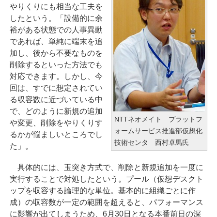
やりくりにも相当な工夫を
したという。「設備的に余
裕がある状態での人事異動
であれば、単純に端末を追
加し、後から不要なものを
削除するといった方法でも
対応できます。しかし、今
回は、すでに想定されてい
る収容数に近づいている中
で、どのように新規の追加
NTTネオメイト プラットフ
や変更、削除をやりくりす
ォームサービス推進部仮想化
るかが悩ましいところでし
技術センタ 西村卓馬氏
た」。
具体的には、玉突き方式で、削除と新規追加を一度に
実行することで対処したという。プール（仮想デスクト
ップを収容する論理的な単位。基本的に組織ごとに作
成）の収容数が一定の範囲を超えると、パフォーマンス
に影響が出てしまうため、6月30日となる本番前日の深