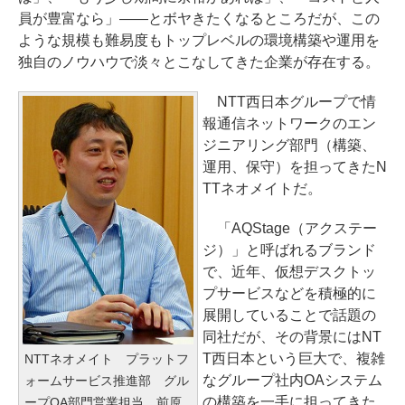
員が豊富なら」――とボヤきたくなるところだが、この
ような規模も難易度もトップレベルの環境構築や運用を
独自のノウハウで淡々とこなしてきた企業が存在する。
NTT西日本グループで情
報通信ネットワークのエン
ジニアリング部門（構築、
運用、保守）を担ってきたN
TTネオメイトだ。
「AQStage（アクステー
ジ）」と呼ばれるブランド
で、近年、仮想デスクトッ
プサービスなどを積極的に
展開していることで話題の
同社だが、その背景にはNT
T西日本という巨大で、複雑
NTTネオメイト プラットフ
なグループ社内OAシステム
ォームサービス推進部 グル
の構築を一手に担ってきた
ープOA部門営業担当 前原