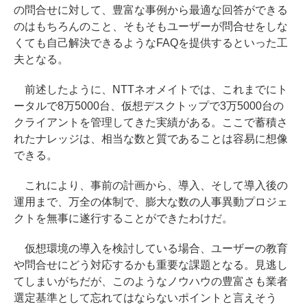
の問合せに対して、豊富な事例から最適な回答ができる
のはもちろんのこと、そもそもユーザーが問合せをしな
くても自己解決できるようなFAQを提供するといった工
夫となる。
前述したように、NTTネオメイトでは、これまでにト
ータルで8万5000台、仮想デスクトップで3万5000台の
クライアントを管理してきた実績がある。ここで蓄積さ
れたナレッジは、相当な数と質であることは容易に想像
できる。
これにより、事前の計画から、導入、そして導入後の
運用まで、万全の体制で、膨大な数の人事異動プロジェ
クトを無事に遂行することができたわけだ。
仮想環境の導入を検討している場合、ユーザーの教育
や問合せにどう対応するかも重要な課題となる。見逃し
てしまいがちだが、このようなノウハウの豊富さも業者
選定基準として忘れてはならないポイントと言えそう