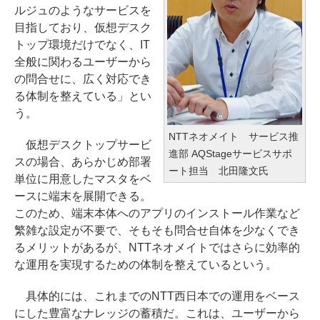
ルジュのようなサービスを
目指しており、仮想デスク
トップ環境だけでなく、IT
全般に関わるユーザーから
の問合せに、広く対応でき
る体制を整えている」とい
う。
NTTネオメイト サービス推
仮想デスクトップサービ
進部 AQStageサービスサポ
スの場合、あらかじめ部署
ート担当 北田隆文氏
単位に用意したマスタをベ
ースに端末を展開できる。
このため、端末本体へのアプリのインストール作業など
繁雑な設定が不要で、そもそも問合せ自体を少なくでき
るメリットがあるが、NTTネオメイトではさらに効率的
な運用を実現するための体制を整えているという。
具体的には、これまでのNTT西日本での運用をベース
にした豊富なナレッジの蓄積だ。これは、ユーザーから