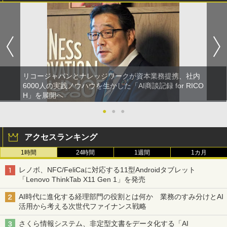
リコージャパンとナレッジワークが資本業務提携、社内
6000人の実践ノウハウを生かした「AI商談記録 for RICO
H」を展開へ
●
●
●
アクセスランキング
1時間
24時間
1週間
1カ月
レノボ、NFC/FeliCaに対応する11型Androidタブレット
「Lenovo ThinkTab X11 Gen 1」を発売
AI時代に進化する経理部門の役割とは何か 業務のすみ分けとAI
活用から考える次世代ファイナンス戦略
さくら情報システム、非定型文書をデータ化する「AI