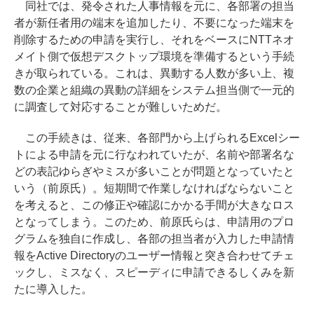
同社では、発令された人事情報を元に、各部署の担当
者が新任者用の端末を追加したり、不要になった端末を
削除するための申請を実行し、それをベースにNTTネオ
メイト側で仮想デスクトップ環境を準備するという手続
きが取られている。これは、異動する人数が多い上、複
数の企業と組織の異動の詳細をシステム担当側で一元的
に調査して対応することが難しいためだ。
この手続きは、従来、各部門から上げられるExcelシー
トによる申請を元に行なわれていたが、名前や部署名な
どの表記ゆらぎやミスが多いことが問題となっていたと
いう（前原氏）。短期間で作業しなければならないこと
を考えると、この修正や確認にかかる手間が大きなロス
となってしまう。このため、前原氏らは、申請用のプロ
グラムを独自に作成し、各部の担当者が入力した申請情
報をActive Directoryのユーザー情報と突き合わせてチェ
ックし、ミスなく、スピーディに申請できるしくみを新
たに導入した。