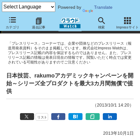
Powered by
Translate
プレスリリース
カテゴリ
過去記事
検索
Impressサイト
「プレスリリース」コーナーでは、企業や団体などのプレスリリース（報
道用発表資料）をそのまま掲載しています。株式会社Impress Watchは、
プレスリリース記載の内容を保証するものではありません。また、プレス
リリース記載の情報は発表日現在の情報です。閲覧いただく時点では変更
されている可能性がありますのでご注意ください
日本技芸、rakumoアカデミックキャンペーンを開
始～シリーズ全プロダクトを最大3カ月間無償で提
供
（2013/10/1 14:20）
リスト
2013年10月1日