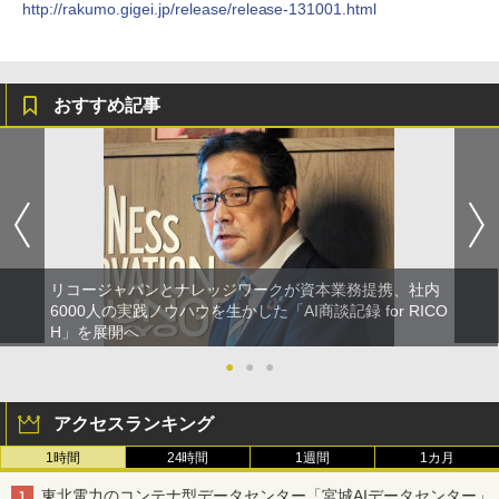
http://rakumo.gigei.jp/release/release-131001.html
おすすめ記事
リコージャパンとナレッジワークが資本業務提携、社内
6000人の実践ノウハウを生かした「AI商談記録 for RICO
H」を展開へ
●
●
●
アクセスランキング
1時間
24時間
1週間
1カ月
東北電力のコンテナ型データセンター「宮城AIデータセンター」