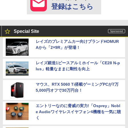
登録はこちら
Special Site
レイズのプレミアムカー向けブランドHOMUR
Aから「2×9R」が登場！
レイズ鍛造1ピースアルミホイール「CE28 N-p
lus」軽量なままに剛性を向上
マウス、RTX 5060 Ti搭載ゲーミングPCが7万
5,000円オフで30万円台！
エントリーなのに脅威の実力!「Osprey」Nobl
e Audioワイヤレスイヤフォン4機種を一気に聴
く