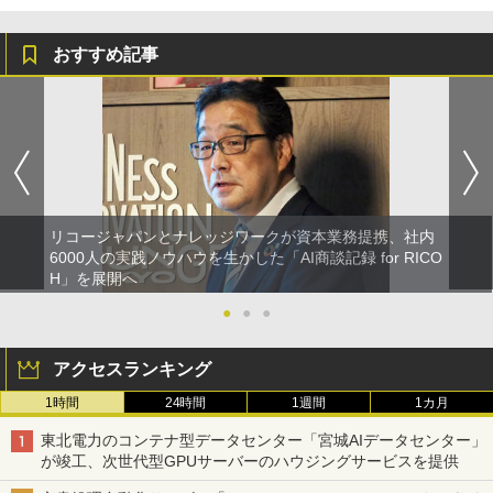
おすすめ記事
リコージャパンとナレッジワークが資本業務提携、社内
6000人の実践ノウハウを生かした「AI商談記録 for RICO
H」を展開へ
●
●
●
アクセスランキング
1時間
24時間
1週間
1カ月
東北電力のコンテナ型データセンター「宮城AIデータセンター」
が竣工、次世代型GPUサーバーのハウジングサービスを提供