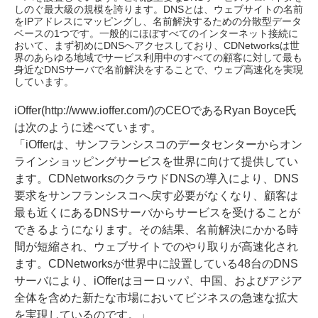
しのぐ最大級の規模を誇ります。DNSとは、ウェブサイトの名前
をIPアドレスにマッピングし、名前解決するための分散型データ
ベースの1つです。一般的にほぼすべてのインターネット接続に
おいて、まず初めにDNSへアクセスしており、CDNetworksは世
界のあらゆる地域でサービス利用中のすべての顧客に対して最も
身近なDNSサーバで名前解決をすることで、ウェブ高速化を実現
しています。
iOffer(http://www.ioffer.com/)のCEOであるRyan Boyce氏
は次のように述べています。
「iOfferは、サンフランシスコのデータセンターからオン
ラインショッピングサービスを世界に向けて提供してい
ます。CDNetworksのクラウドDNSの導入により、DNS
要求をサンフランシスコへ戻す必要がなくなり、顧客は
最も近くにあるDNSサーバからサービスを受けることが
できるようになります。その結果、名前解決にかかる時
間が短縮され、ウェブサイトでのやり取りが高速化され
ます。CDNetworksが世界中に設置している48台のDNS
サーバにより、iOfferはヨーロッパ、中国、およびアジア
全体を含めた新たな市場においてビジネスの急速な拡大
を実現しているのです。」