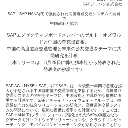
SAPジャパン株式会社
SAP、SAP HANA(R)で強化された高度道路交通システムの開発
で
中国政府と協力
SAPエグゼクティブボードメンバーのゲルト・オズワル
ドと中国の李克強首相、
中国の高度道路交通管理と未来の公共交通をテーマに共
同研究を計画
（本リリースは、5月29日に弊社独本社から発表された
発表文の抄訳です）
SAP AG（NYSE：SAP、以下SAP）は、今後数十年間で急速な拡
大が予想される中国都市部の交通管理を支援するため、高度道路
交通システムの開発をテーマに、中国政府との戦略的な提携に着
手する計画です。SAPとチャイナ・ハイウェイ・グループは、輸
送通信向けの統合ソリューションの研究と、高度道路交通システ
ムの開発について、広範な提携に着手する計画です。そこでは、
SAP HANA(R)プラットフォームで強化されたSAPの高度なビッ
グデータ向けソフトウェアソリューションや、クラウドコンピュ
ーティング、モバイルコンピューティングが活用されることにな