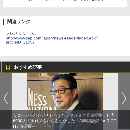
関連リンク
プレスリリース
http://www.sap.com/japan/news-reader/index.epx?
articleID=21057
おすすめ記事
リコージャパンとナレッジワークが資本業務提携、社内
6000人の実践ノウハウを生かした「AI商談記録 for RICO
H」を展開へ