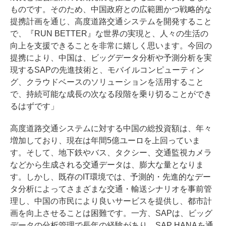
ものです。そのため、中国政府との広範囲かつ戦略的な
提携計画を通じ、高度道路交通システムを開発すること
で、『RUN BETTER』な世界の実現と、人々の生活の
向上を支援できることを非常に嬉しく思います。今回の
提携により、中国は、ビッグデータ分析や予測分析を実
現するSAPの先進技術と、モバイルコンピューティン
グ、クラウドベースのソリューションを活用すること
で、持続可能な成長の次なる段階を乗り切ることができ
るはずです」
高度道路交通システムに対する中国の総投資額は、年々
増加しており、現在は年間5億ユーロを上回っていま
す。そして、地下鉄やバス、タクシー、交通監視カメラ
などから生成される交通データは、膨大な量となりま
す。しかし、既存のIT環境では、予測的・先進的なデー
タ分析によってさまざまな交通・輸送シナリオを事前管
理し、中国の市民により良いサービスを提供し、都市計
画を向上させることは困難です。一方、SAPは、ビッグ
データの分析管理で長年の経験があり、SAP HANAを通