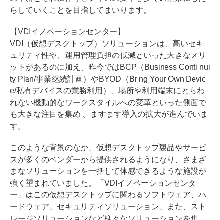
らしていくことを目指してまいります。
【VDIイノベーションセンター】
VDI（仮想デスクトップ）ソリューションは、高いセキ
ュリティ性や、運用管理負担の低減といった大きなメリ
ットがあるのに加え、昨今ではBCP（Business Conti nui
ty Plan/事業継続計画）やBYOD（Bring Your Own Devic
e/私有デバイスの業務利用）、場所や利用端末にとらわ
れない機動的なワークスタイルへの変革といった側面で
も大きな注目を集め 、ますます導入の拡大が進んでいま
す。
このような背景のなか、仮想デスクトップ製品やサービ
スが多くのベンダーから提供されるようになり、さまざ
まなソリューションを一括して体感できるような施設が
強く望まれていました。「VDIイノベーションセンタ
ー」はこの仮想デスクトップに関わるソフトウェア、ハ
ードウェア、セキュリティソリューション、また、スト
レージソリューションなど様々なソリューションを集