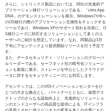
さらに、シトリックス製品においては、同社の先進的ア
プリケーション移行ソリューションである、「citrix App
DNA」のデモンストレーションを展示。Windows7や8へ
のOS移行の際のアプリケーション互換性をチェックする
ツールであり、Windows XPのサポート切れを目前に、O
S移行ニーズに対応するソリューションとして多くのユ
ーザへのご紹介を想定しています。なお、同製品は3月
下旬にアセンテックより提供開始リリースを行う予定で
す。
また、データセキュリティ・ソリューションのグローバ
ルリーダーである、セーフネット社の暗号化ソリューシ
ョンも新規に展示、ストレージを中心としたクラウドデ
ータに対するセキュリティニーズにも対応します。
アセンテックは、このVDIイノベーションセンターをひ
とつの大きな拠点とし、パートナーとともに、仮想デス
クトップのさらなる認知向上と、先進的なソリューショ
ンのエンドユーザへの高品質な提供による、ITインフラ
の革新とそれに伴うビジネスの変革を多くの企業にもた