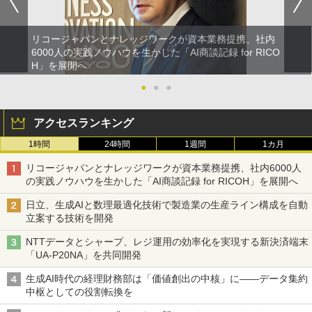
リコージャパンとナレッジワークが資本業務提携、社内
6000人の実践ノウハウを生かした「AI商談記録 for RICO
H」を展開へ
●
●
●
アクセスランキング
1時間
24時間
1週間
1カ月
リコージャパンとナレッジワークが資本業務提携、社内6000人
の実践ノウハウを生かした「AI商談記録 for RICOH」を展開へ
日立、生成AIと数理最適化技術で製造業の生産ライン構成を自動
立案する技術を開発
NTTデータとシャープ、レジ運用の効率化を実現する新決済端末
「UA-P20NA」を共同開発
生成AI時代の経理財務部は「価値創出の中核」に――データ集約
中枢としての役割転換を