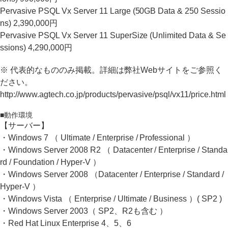
Pervasive PSQL Vx Server 11 Large (50GB Data & 250 Sessio
ns) 2,390,000円
Pervasive PSQL Vx Server 11 SuperSize (Unlimited Data & Se
ssions) 4,290,000円
※ 代表的なもののみ掲載。詳細は弊社Webサイトをご参照く
ださい。
http://www.agtech.co.jp/products/pervasive/psql/vx11/price.html
■動作環境
【サーバー】
・Windows 7 （ Ultimate / Enterprise / Professional ）
・Windows Server 2008 R2 （ Datacenter / Enterprise / Standa
rd / Foundation / Hyper-V ）
・Windows Server 2008 （Datacenter / Enterprise / Standard /
Hyper-V ）
・Windows Vista （ Enterprise / Ultimate / Business ）( SP2 )
・Windows Server 2003（ SP2、R2も含む ）
・Red Hat Linux Enterprise 4、5、6