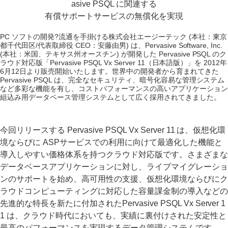
asive PSQL に関連する
有償サポートサービスの無償化を実現
PC ソフトの開発?流通を手掛ける株式会社エージーテック (本社：東京
都千代田区/代表取締役 CEO：安藤由男) は、Pervasive Software, Inc.
(本社：米国、テキサス州オースチン) が開発した Pervasive PSQL のク
ラウド対応版「Pervasive PSQL Vx Server 11（日本語版）」を 2012年
6月12日より販売開始いたします。世界中の開発者から育まれてきた
Pervasive PSQL は、完全なセキュリティ、暗号化容易な管理システム
など多彩な機能を有し、コストパフォーマンスの高いアプリケーション
組込み用データベース管理システムとして広く採用されてきました。
今回リリースする Pervasive PSQL Vx Server 11 は、仮想化環
境ならびに ASPサービスでの利用に向けて最適化した機能と
導入しやすい価格体系を持つクラウド対応版です。さまざまな
データベースアプリケーションに対し、ライブマイグレーショ
ンのサポートを始め、高可用性の支援、仮想化環境ならびにク
ラウドコンピューティングに対応した容量課金制の導入などの
先進的な特長を新たに付加されたPervasive PSQL Vx Server 1
1 は、クラウド時代においても、実績に裏付けされた安定性と
最高のパフォーマンスを実現するデータ管理システムです。