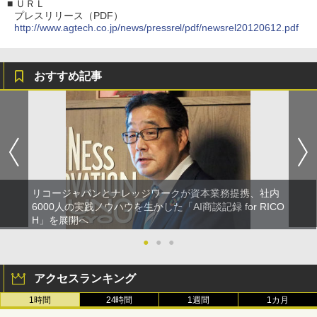
■
ＵＲＬ
プレスリリース（PDF）
http://www.agtech.co.jp/news/pressrel/pdf/newsrel20120612.pdf
おすすめ記事
リコージャパンとナレッジワークが資本業務提携、社内
6000人の実践ノウハウを生かした「AI商談記録 for RICO
H」を展開へ
●
●
●
アクセスランキング
1時間
24時間
1週間
1カ月