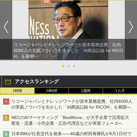
リコージャパンとナレッジワークが資本業務提携、社内
6000人の実践ノウハウを生かした「AI商談記録 for RICO
H」を展開へ
●
●
●
アクセスランキング
1時間
24時間
1週間
1カ月
リコージャパンとナレッジワークが資本業務提携、社内6000人
の実践ノウハウを生かした「AI商談記録 for RICOH」を展開へ
NECのAIマーケティング「BestMove」が大手企業で活用拡大
製造・流通・小売企業・広告代理店などが実装フェーズへ
日本IBMが社長交代を発表――46歳の村田将輝氏が8月1日付で