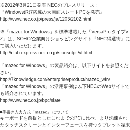
※2012年3月21日発表 NECのプレスリリース：
『Windows(R)7搭載の大画面スレートPCを発売』
http://www.nec.co.jp/press/ja/1203/2102.html
※「mazec for Windows」を標準搭載した「VersaPro タイプV
Z」は、SOHO/企業向けショッピングサイト『NEC得選街』に
て購入いただけます。
http://club.express.nec.co.jp/store/ntpc/vt.html
「mazec for Windows」の製品紹介は、以下サイトを参照くだ
さい。
http://7knowledge.com/enterprise/product/mazec_win/
「mazec for Windows」の活用事例は以下NECのWebサイトで
も紹介されています。
http://www.nec.co.jp/bpc/slate
■手書き入力方式「mazec」 について
キーボードを前提としたこれまでのPCに比べ、より洗練され
たタッチスクリーンとインターフェースを持つタブレット端末