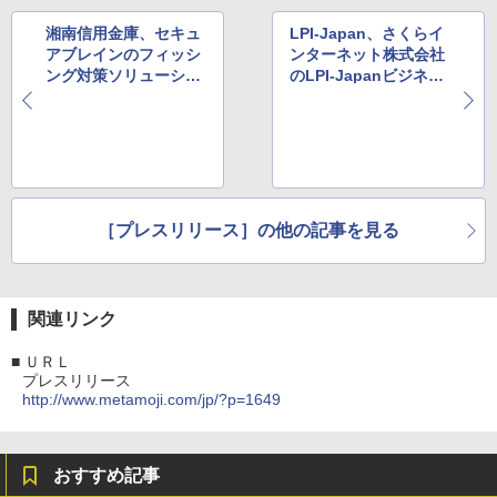
湘南信用金庫、セキュ
LPI-Japan、さくらイ
アブレインのフィッシ
ンターネット株式会社
ング対策ソリューショ
のLPI-Japanビジネス
ンを採用
パートナー制度への参
加を発表
［プレスリリース］の他の記事を見る
関連リンク
■
ＵＲＬ
プレスリリース
http://www.metamoji.com/jp/?p=1649
おすすめ記事