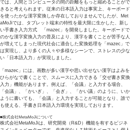
では、人間とコンピュータの間の距離をもっと縮めることがで
きると考えられます。従来の日本語入力は事実上、キーボード
を使ったかな漢字変換しか存在しておりませんでしたが、Met
aMoJiでは、タブレット端末の特性を最大限に生かした、新し
い手書き入力方式 「mazec」を開発しました。キーボードで
のかな漢字変換入力の普及により、漢字を書くことが苦手な人
が増えてしまった現代社会に適合した変換処理を「mazec」で
は実現し、より多くの人々や多様なシーンで、ストレスの少な
い「日本語入力」が実現しました。
「mazec」には、画数が多い漢字や思い出せない漢字はよみを
ひらがなで書くことで、スムースに入力できる「交ぜ書き変換
入力」機能があります。例えば、「会議」と入力する場合、
「会議」、「かいぎ」、「会ぎ」、「かい議」のように、いか
ように書いても、「会議」と入力することが可能となり、誰で
も使える、手書き日本語入力環境を実現しております。
■株式会社MetaMoJiについて
株式会社MetaMoJiは、研究開発（R&D）機能を有するビジネ
スインキュベーターです。先進的なＩＴ技術をベースとし個人