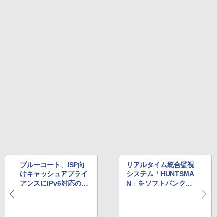
ブルーコート、ISP向
リアルタイム統合監視
けキャッシュアプライ
システム「HUNTSMA
アンスにIPv6対応の新
N」をソフトバンクテ
機種
レコムが採用