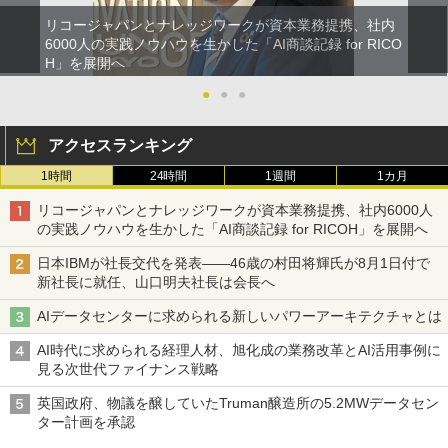
リコージャパンとナレッジワークが資本業務提携、社内
6000人の実践ノウハウを生かした「AI商談記録 for RICO
H」を展開へ
●
●
●
アクセスランキング
1時間
24時間
1週間
1カ月
リコージャパンとナレッジワークが資本業務提携、社内6000人
の実践ノウハウを生かした「AI商談記録 for RICOH」を展開へ
日本IBMが社長交代を発表――46歳の村田将輝氏が8月1日付で
新社長に就任、山口明夫社長は会長へ
AIデータセンターに求められる新しいパワーアーキテクチャとは
AI時代に求められる経理人材、旭化成の業務改革とAI活用事例に
見る次世代ファイナンス戦略
英国政府、物議を醸していたTruman醸造所の5.2MWデータセン
ター計画を承認