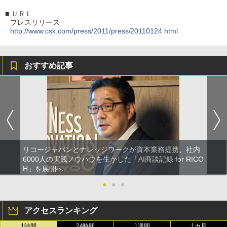
■
ＵＲＬ
プレスリリース
http://www.csk.com/press/2011/press/20110124.html
おすすめ記事
リコージャパンとナレッジワークが資本業務提携、社内
6000人の実践ノウハウを生かした「AI商談記録 for RICO
H」を展開へ
●
●
●
アクセスランキング
1時間
24時間
1週間
1カ月