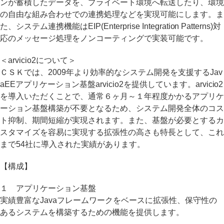
ンが蓄積したデータを、プライベート環境へ転送したり、環境
の自由な組み合わせでの連携処理などを実現可能にします。ま
た、システム連携機能はEIP(Enterprise Integration Patterns)対
応のメッセージ処理をノンコーティングで実装可能です。
＜arvicio2について＞
ＣＳＫでは、2009年より効率的なシステム開発を支援するJav
aEEアプリケーション基盤arvicio2を提供しています。arvicio2
を導入いただくことで、通常６ヶ月～１年程度かかるアプリケ
ーション基盤構築が不要となるため、システム開発全体のコス
ト抑制、期間短縮が実現されます。また、基盤が必要とするカ
スタマイズを容易に実現する拡張性の高さも特長として、これ
まで54社に導入された実績があります。
【構成】
１ アプリケーション基盤
実績豊富なJavaフレームワークをベースに拡張性、保守性の
あるシステムを構築するための機能を提供します。