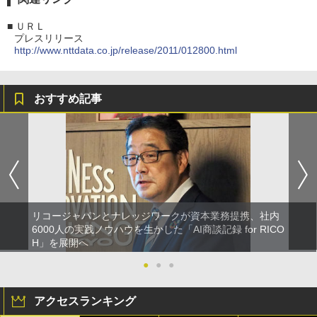
■
ＵＲＬ
プレスリリース
http://www.nttdata.co.jp/release/2011/012800.html
おすすめ記事
リコージャパンとナレッジワークが資本業務提携、社内
6000人の実践ノウハウを生かした「AI商談記録 for RICO
H」を展開へ
●
●
●
アクセスランキング