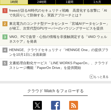
1時間
24時間
1週間
1カ月
freeeが語るAI時代のセキュリティ戦略 高度化する攻撃に「AI
で先回りして防御する」実践アプローチとは？
東北電力のコンテナ型データセンター「宮城AIデータセンター」
が竣工、次世代型GPUサーバーのハウジングサービスを提供
VAIO、PCで血管・心拍の情報を非接触測定する「VAIO ウェル
ネスケア」を発表
HENNGE、クラウドセキュリティ「HENNGE One」の提供プラ
ンを10月1日に全面刷新
文書処理自動化サービス「LINE WORKS PaperOn」、クラウド
ストレージ機能「PaperOn Drive」を提供開始
もっと見る
クラウド Watch をフォローする