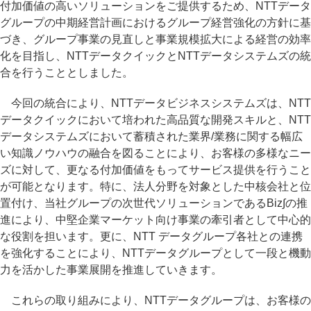
付加価値の高いソリューションをご提供するため、NTTデータ
グループの中期経営計画におけるグループ経営強化の方針に基
づき、グループ事業の見直しと事業規模拡大による経営の効率
化を目指し、NTTデータクイックとNTTデータシステムズの統
合を行うこととしました。
今回の統合により、NTTデータビジネスシステムズは、NTT
データクイックにおいて培われた高品質な開発スキルと、NTT
データシステムズにおいて蓄積された業界/業務に関する幅広
い知識ノウハウの融合を図ることにより、お客様の多様なニー
ズに対して、更なる付加価値をもってサービス提供を行うこと
が可能となります。特に、法人分野を対象とした中核会社と位
置付け、当社グループの次世代ソリューションであるBiz∫の推
進により、中堅企業マーケット向け事業の牽引者として中心的
な役割を担います。更に、NTT データグループ各社との連携
を強化することにより、NTTデータグループとして一段と機動
力を活かした事業展開を推進していきます。
これらの取り組みにより、NTTデータグループは、お客様の