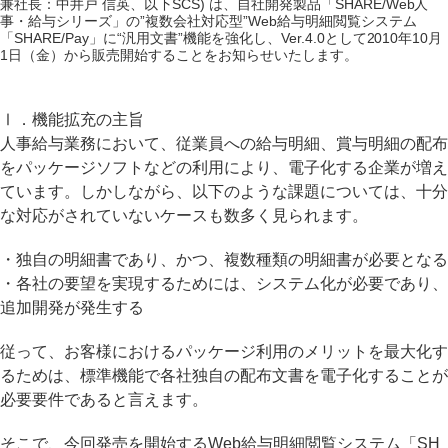
兼社長：中井戸 信英、以下SCS) は、自社開発製品「SHARE/Web人
事・給与シリーズ」の”複数会社対応型”Web給与明細閲覧システム
「SHARE/Pay」に“汎用文書”機能を強化し、Ver.4.0として2010年10月
1日（金）から販売開始することをお知らせいたします。
Ⅰ．機能拡充の主旨
人事給与業務において、従業員への給与明細、賞与明細の配布
をパッケージソフトなどの利用により、電子化する企業が増え
ています。しかしながら、以下のような課題については、十分
な対応がされていないケースも数多く見られます。
・独自の明細書であり、かつ、複数種類の明細書が必要となる
・各社の要望を実現するためには、システム化が必要であり、
追加開発が発生する
従って、お客様におけるパッケージ利用のメリットを最大化す
るためは、標準機能で各社独自の配布文書を電子化することが
必要要件であると言えます。
そこで、今回発売を開始するWeb給与明細閲覧システム「SH