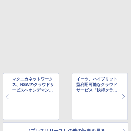
マクニカネットワーク
イーツ、ハイブリット
ス、NSWのクラウドサ
型利用可能なクラウド
ービスへオンデマンド
サービス「快得クラウ
型ロードバランサ「Ra
ド」を販売
dware AppDirector O
nDemand Switch」を
提供
［プレスリリース］の他の記事を見る