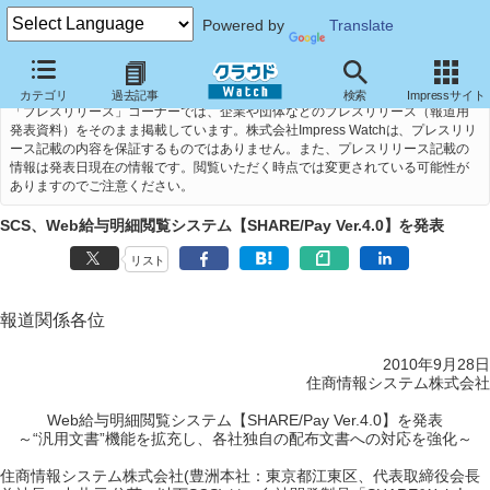
Powered by
Translate
カテゴリ
過去記事
検索
Impressサイト
「プレスリリース」コーナーでは、企業や団体などのプレスリリース（報道用
発表資料）をそのまま掲載しています。株式会社Impress Watchは、プレスリリ
ース記載の内容を保証するものではありません。また、プレスリリース記載の
情報は発表日現在の情報です。閲覧いただく時点では変更されている可能性が
ありますのでご注意ください。
SCS、Web給与明細閲覧システム【SHARE/Pay Ver.4.0】を発表
リスト
報道関係各位
2010年9月28日
住商情報システム株式会社
Web給与明細閲覧システム【SHARE/Pay Ver.4.0】を発表
～“汎用文書”機能を拡充し、各社独自の配布文書への対応を強化～
住商情報システム株式会社(豊洲本社：東京都江東区、代表取締役会長