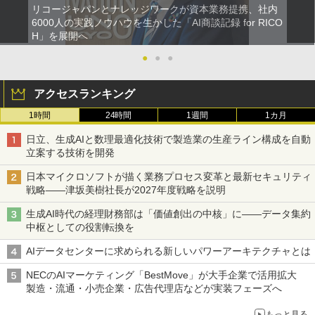
リコージャパンとナレッジワークが資本業務提携、社内
6000人の実践ノウハウを生かした「AI商談記録 for RICO
H」を展開へ
●
●
●
アクセスランキング
1時間
24時間
1週間
1カ月
日立、生成AIと数理最適化技術で製造業の生産ライン構成を自動
立案する技術を開発
日本マイクロソフトが描く業務プロセス変革と最新セキュリティ
戦略――津坂美樹社長が2027年度戦略を説明
生成AI時代の経理財務部は「価値創出の中核」に――データ集約
中枢としての役割転換を
AIデータセンターに求められる新しいパワーアーキテクチャとは
NECのAIマーケティング「BestMove」が大手企業で活用拡大
製造・流通・小売企業・広告代理店などが実装フェーズへ
もっと見る