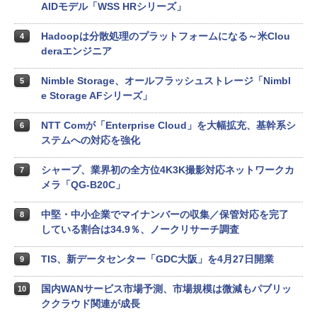
AIDモデル「WSS HRシリーズ」
Hadoopは分散処理のプラットフォームになる～米Clou
4
deraエンジニア
Nimble Storage、オールフラッシュストレージ「Nimbl
5
e Storage AFシリーズ」
NTT Comが「Enterprise Cloud」を大幅拡充、基幹系シ
6
ステムへの対応を強化
シャープ、業界初の全方位4K3K撮影対応ネットワークカ
7
メラ「QG-B20C」
中堅・中小企業でマイナンバーの収集／保管対応を完了
8
している割合は34.9％、ノークリサーチ調査
TIS、新データセンター「GDC大阪」を4月27日開業
9
国内WANサービス市場予測、市場規模は微減もパブリッ
10
ククラウド関連が成長