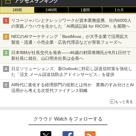
アクセスランキング
1時間
24時間
1週間
1カ月
リコージャパンとナレッジワークが資本業務提携、社内6000人
の実践ノウハウを生かした「AI商談記録 for RICOH」を展開へ
NECのAIマーケティング「BestMove」が大手企業で活用拡大
製造・流通・小売企業・広告代理店などが実装フェーズへ
日本IBMが社長交代を発表――46歳の村田将輝氏が8月1日付で
新社長に就任、山口明夫社長は会長へ
日立ソリューションズ、新Outlookに対応し誤送信対策を強化し
た「活文 メール誤送信防止アドインサービス」を提供
AI時代に進化する経理部門の役割とは何か 業務のすみ分けとAI
活用から考える次世代ファイナンス戦略
もっと見る
クラウド Watch をフォローする