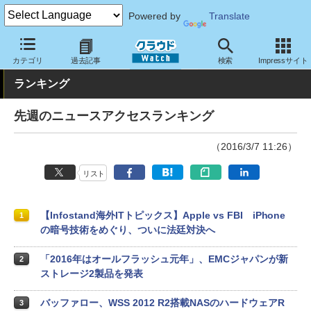
Powered by
Translate
クラウド Watch
トピック
ランキング
カテゴリ
過去記事
検索
Impressサイト
ランキング
先週のニュースアクセスランキング
（2016/3/7 11:26）
リスト
【Infostand海外ITトピックス】Apple vs FBI iPhone
1
の暗号技術をめぐり、ついに法廷対決へ
「2016年はオールフラッシュ元年」、EMCジャパンが新
2
ストレージ2製品を発表
バッファロー、WSS 2012 R2搭載NASのハードウェアR
3