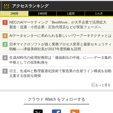
アクセスランキング
1時間
24時間
1週間
1カ月
NECのAIマーケティング「BestMove」が大手企業で活用拡大
製造・流通・小売企業・広告代理店などが実装フェーズへ
AIデータセンターに求められる新しいパワーアーキテクチャとは
日本マイクロソフトが描く業務プロセス変革と最新セキュリティ
戦略――津坂美樹社長が2027年度戦略を説明
生成AI時代の経理財務部は「価値創出の中核」に――データ集約
中枢としての役割転換を
日立、生成AIと数理最適化技術で製造業の生産ライン構成を自動
立案する技術を開発
もっと見る
クラウド Watch をフォローする