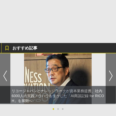
おすすめ記事
リコージャパンとナレッジワークが資本業務提携、社内
6000人の実践ノウハウを生かした「AI商談記録 for RICO
H」を展開へ
●
●
●