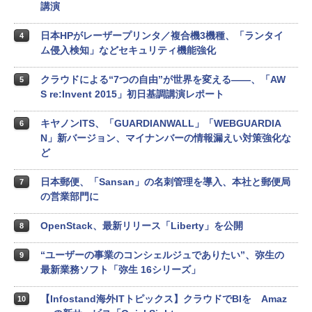
講演
日本HPがレーザープリンタ／複合機3機種、「ランタイ
4
ム侵入検知」などセキュリティ機能強化
クラウドによる“7つの自由”が世界を変える――、「AW
5
S re:Invent 2015」初日基調講演レポート
キヤノンITS、「GUARDIANWALL」「WEBGUARDIA
6
N」新バージョン、マイナンバーの情報漏えい対策強化な
ど
日本郵便、「Sansan」の名刺管理を導入、本社と郵便局
7
の営業部門に
OpenStack、最新リリース「Liberty」を公開
8
“ユーザーの事業のコンシェルジュでありたい”、弥生の
9
最新業務ソフト「弥生 16シリーズ」
【Infostand海外ITトピックス】クラウドでBIを Amaz
10