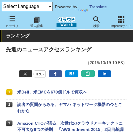
Powered by
Translate
クラウド Watch
トピック
ランキング
カテゴリ
過去記事
検索
Impressサイト
ランキング
先週のニュースアクセスランキング
（2015/10/19 10:53）
リスト
米Dell、米EMCを670億ドルで買収へ
1
読者の質問からみる、ヤマハ ネットワーク機器の今とこ
2
れから
Amazon CTOが語る、次世代のクラウドアーキテクトに
3
不可欠な6つの法則 「AWS re:Invent 2015」2日目基調