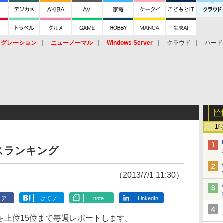
イグレーション
ニューノーマル
Windows Server
クラウド
ハード
トピック
ストレージ（HW）
オープンソース
SaaS
標的型
ント
1
スランキング
（2013/7/1 11:30）
ェア
はてブ
note
LinkedIn
を上位15位まで毎週レポートします。