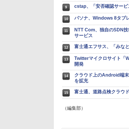
cstap、「安否確認サ
9
パソナ、Windows 8タブ
10
NTT Com、独自のSD
11
サービス
富士通エフサス、「みなとみらい I
12
Twitterマイクロサイト「
13
開発
クラウド上のAndroid端
14
を拡充
富士通、道路点検クラウ
15
（編集部）