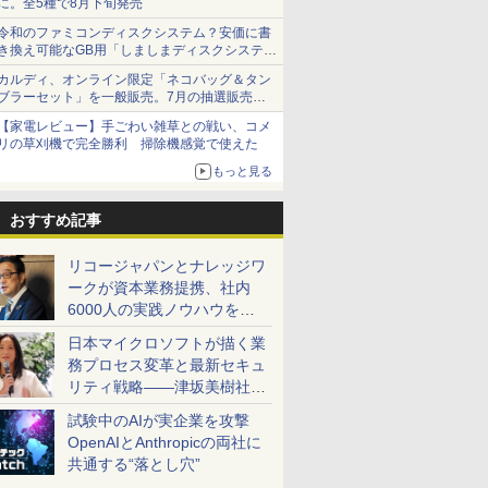
に。全5種で8月下旬発売
令和のファミコンディスクシステム？安価に書
き換え可能なGB用「しましまディスクシステ
ム」
カルディ、オンライン限定「ネコバッグ＆タン
ブラーセット」を一般販売。7月の抽選販売の
当選無効分
【家電レビュー】手ごわい雑草との戦い、コメ
リの草刈機で完全勝利 掃除機感覚で使えた
もっと見る
おすすめ記事
リコージャパンとナレッジワ
ークが資本業務提携、社内
6000人の実践ノウハウを生
かした「AI商談記録 for
日本マイクロソフトが描く業
RICOH」を展開へ
務プロセス変革と最新セキュ
リティ戦略――津坂美樹社長
が2027年度戦略を説明
試験中のAIが実企業を攻撃
OpenAIとAnthropicの両社に
共通する“落とし穴”