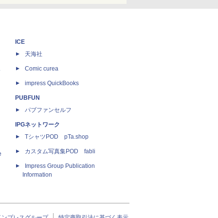
ICE
天海社
ス
Comic curea
impress QuickBooks
PUBFUN
パブファンセルフ
IPGネットワーク
TシャツPOD pTa.shop
カスタム写真集POD fabli
e
Impress Group Publication
Information
インプレスグループ
特定商取引法に基づく表示