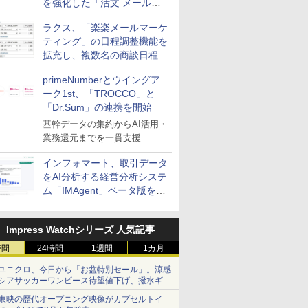
を強化した「活文 メール誤
送信防止アドインサービス」
ラクス、「楽楽メールマーケ
を提供
ティング」の日程調整機能を
拡充し、複数名の商談日程調
整を効率化
primeNumberとウイングア
ーク1st、「TROCCO」と
「Dr.Sum」の連携を開始
基幹データの集約からAI活用・
業務還元までを一貫支援
インフォマート、取引データ
をAI分析する経営分析システ
ム「IMAgent」ベータ版を提
供
Impress Watchシリーズ 人気記事
時間
24時間
1週間
1カ月
ユニクロ、今日から「お盆特別セール」。涼感
シアサッカーワンピース待望値下げ、撥水ギア
ショーツは1990円に
東映の歴代オープニング映像がカプセルトイ