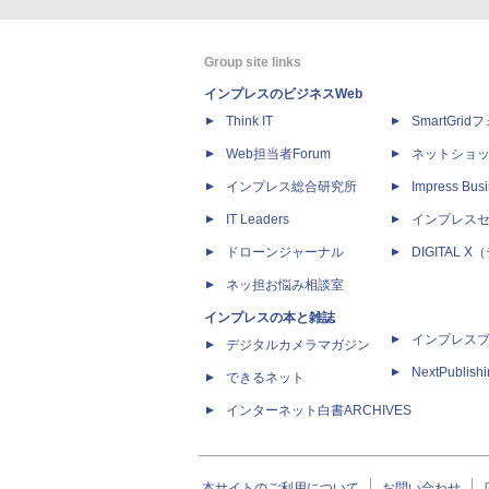
Group site links
インプレスのビジネスWeb
Think IT
SmartGri
Web担当者Forum
ネットショ
インプレス総合研究所
Impress Busi
IT Leaders
インプレス
ドローンジャーナル
DIGITAL
ネッ担お悩み相談室
インプレスの本と雑誌
インプレス
デジタルカメラマガジン
NextPublish
できるネット
インターネット白書ARCHIVES
本サイトのご利用について
お問い合わせ