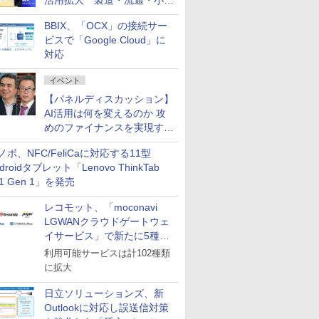
活用拡大 製造・流通・小売
企業・広告代理店などが実装
BBIX、「OCX」の接続サー
フェーズへ
ビスで「Google Cloud」に
対応
イベント
【パネルディスカッション】
AI活用は何を変えるのか 攻
めのファイナンスを実現する
業務設計とマインドセット変
ノボ、NFC/FeliCaに対応する11型
革
droidタブレット「Lenovo ThinkTab
11 Gen 1」を発売
レコモット、「moconavi
LGWANクラウドゲートウェ
イサービス」で新たに5種類
のサービスと連携開始
利用可能サービスは計102種類
に拡大
日立ソリューションズ、新
Outlookに対応し誤送信対策