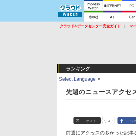
クラウド&データセンター完全ガイド
マ
サービス
セキュリティ
ネットワーク
スイッチ
ルータ
導入事例
イベ
ランキング
Select Language
▼
先週のニュースアクセ
ポスト
リスト
シ
前週にアクセスの多かった記事