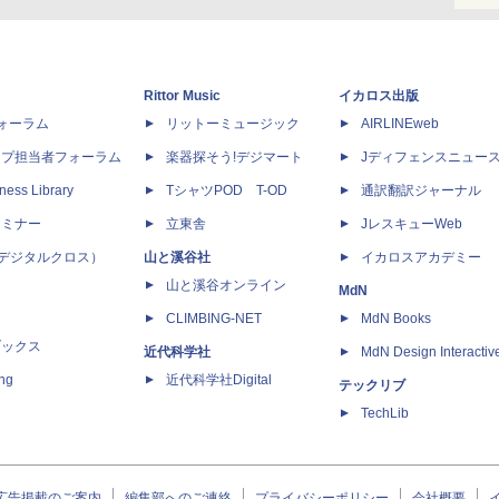
Rittor Music
イカロス出版
dフォーラム
リットーミュージック
AIRLINEweb
ップ担当者フォーラム
楽器探そう!デジマート
Jディフェンスニュー
ness Library
TシャツPOD T-OD
通訳翻訳ジャーナル
セミナー
立東舎
JレスキューWeb
 X（デジタルクロス）
山と溪谷社
イカロスアカデミー
山と溪谷オンライン
MdN
CLIMBING-NET
MdN Books
ブックス
近代科学社
MdN Design Interactiv
ing
近代科学社Digital
テックリブ
TechLib
広告掲載のご案内
編集部へのご連絡
プライバシーポリシー
会社概要