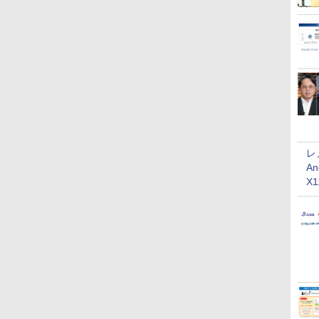
レ
An
X