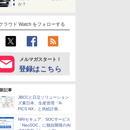
か？
クラウド Watch をフォローする
メルマガスタート！
登録はこちら
新記事
JBCCと日立ソリューション
ズ東日本、生産管理「R-
PiCS NX」と供給計画
「scSQUARE ISP」の連携サ
NRIセキュア、SOCサービス
ービスを提供開始
「NeoSOC」に独自開発のAI