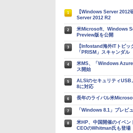
【Windows Server 2
1
Server 2012 R2
米Microsoft、Windows Se
2
Preview版を公開
【Infostand海外I
3
「PRISM」スキャンダル
米MS、「Windows Azure
4
ス開始
ALSIのセキュリティUSBメ
5
8に対応
長年のライバル米Microso
6
「Windows 8.1」プレ
7
米HP、中国開催のイベント
8
CEOのWhitman氏も登場