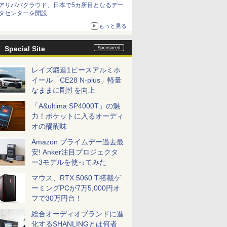
アリババクラウド、日本で5カ所目となるデー
タセンターを開設
もっと見る
Special Site
レイズ鍛造1ピースアルミホ
イール「CE28 N-plus」軽量
なままに剛性を向上
「A&ultima SP4000T」の魅
力！ポケットに入るオーディ
オの醍醐味
Amazon プライムデー過去最
安! Anker注目プロジェクタ
ー3モデルを使ってみた
マウス、RTX 5060 Ti搭載ゲ
ーミングPCが7万5,000円オ
フで30万円台！
総合オーディオブランドに進
化するSHANLINGとは何者