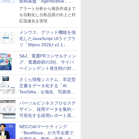
統制基盤「AgenticBlue」を
導入
アラート分析から報告作成まで
を自動化し分析品質の向上と対
応迅速化を実現
メシウス、グリッド機能を強
化したJavaScript UIライブラ
リ「Wijmo 2026J v1.1」
S&J、電通PRコンサルティン
グ、電通総研の3社、サイバ
ーインシデント発生時の対応
と危機管理広報を一体的に訓
さくら情報システム、非定型
練するプログラムを提供
文書をデータ化する「AI
TextSifta」を強化 写真情報
のデータ化などに対応
パーソルビジネスプロセスデ
ザイン、採用データを集約・
可視化する採用レポート高速
化サービスを提供
NECのAIマーケティング
「BestMove」が大手企業で