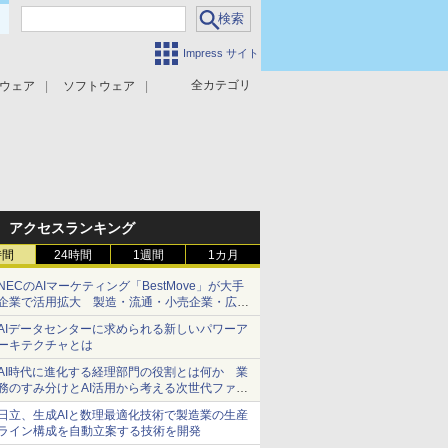
Impress サイト
全カテゴリ
ウェア
ソフトウェア
攻撃対策
マルウェア対策
アクセスランキング
時間
24時間
1週間
1カ月
NECのAIマーケティング「BestMove」が大手
企業で活用拡大 製造・流通・小売企業・広告
代理店などが実装フェーズへ
AIデータセンターに求められる新しいパワーア
ーキテクチャとは
AI時代に進化する経理部門の役割とは何か 業
務のすみ分けとAI活用から考える次世代ファイ
ナンス戦略
日立、生成AIと数理最適化技術で製造業の生産
ライン構成を自動立案する技術を開発