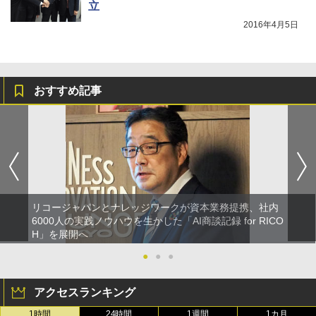
立
2016年4月5日
おすすめ記事
リコージャパンとナレッジワークが資本業務提携、社内
6000人の実践ノウハウを生かした「AI商談記録 for RICO
H」を展開へ
●
●
●
アクセスランキング
1時間
24時間
1週間
1カ月