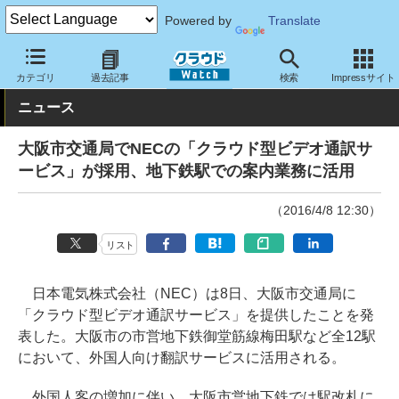
Powered by
Translate
クラウド Watch
トピック
導入事例
クラウド
カテゴリ
過去記事
検索
Impressサイト
ニュース
大阪市交通局でNECの「クラウド型ビデオ通訳サ
ービス」が採用、地下鉄駅での案内業務に活用
（2016/4/8 12:30）
リスト
日本電気株式会社（NEC）は8日、大阪市交通局に
「クラウド型ビデオ通訳サービス」を提供したことを発
表した。大阪市の市営地下鉄御堂筋線梅田駅など全12駅
において、外国人向け翻訳サービスに活用される。
外国人客の増加に伴い、大阪市営地下鉄では駅改札に