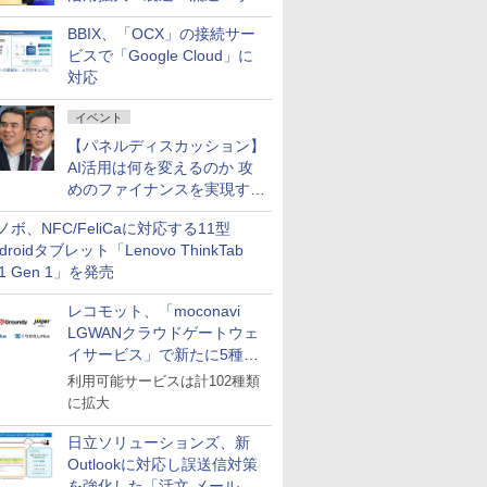
企業・広告代理店などが実装
BBIX、「OCX」の接続サー
フェーズへ
ビスで「Google Cloud」に
対応
イベント
【パネルディスカッション】
AI活用は何を変えるのか 攻
めのファイナンスを実現する
業務設計とマインドセット変
ノボ、NFC/FeliCaに対応する11型
革
droidタブレット「Lenovo ThinkTab
11 Gen 1」を発売
レコモット、「moconavi
LGWANクラウドゲートウェ
イサービス」で新たに5種類
のサービスと連携開始
利用可能サービスは計102種類
に拡大
日立ソリューションズ、新
Outlookに対応し誤送信対策
を強化した「活文 メール誤