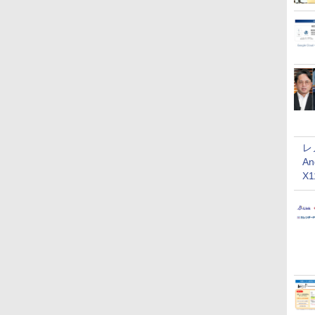
レ
An
X