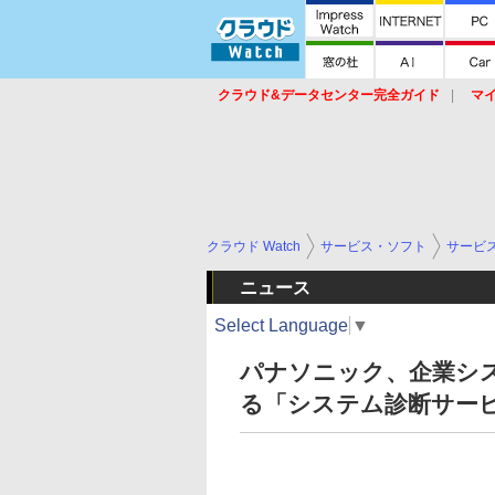
クラウド&データセンター完全ガイド
マ
サービス
セキュリティ
ネットワーク
スイッチ
ルータ
導入事例
イベ
クラウド Watch
サービス・ソフト
サービ
ニュース
Select Language
▼
パナソニック、企業シ
る「システム診断サー