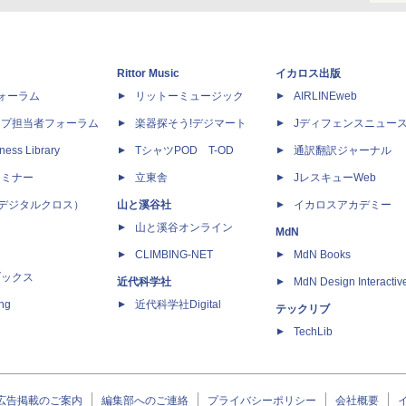
Rittor Music
イカロス出版
dフォーラム
リットーミュージック
AIRLINEweb
ップ担当者フォーラム
楽器探そう!デジマート
Jディフェンスニュー
ness Library
TシャツPOD T-OD
通訳翻訳ジャーナル
セミナー
立東舎
JレスキューWeb
 X（デジタルクロス）
山と溪谷社
イカロスアカデミー
山と溪谷オンライン
MdN
CLIMBING-NET
MdN Books
ブックス
近代科学社
MdN Design Interactiv
ing
近代科学社Digital
テックリブ
TechLib
広告掲載のご案内
編集部へのご連絡
プライバシーポリシー
会社概要