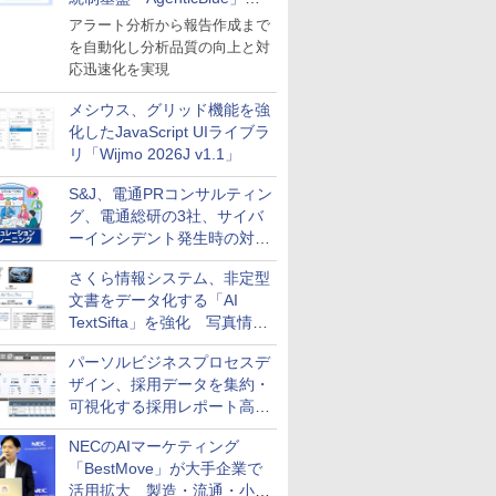
導入
アラート分析から報告作成まで
を自動化し分析品質の向上と対
応迅速化を実現
メシウス、グリッド機能を強
化したJavaScript UIライブラ
リ「Wijmo 2026J v1.1」
S&J、電通PRコンサルティン
グ、電通総研の3社、サイバ
ーインシデント発生時の対応
と危機管理広報を一体的に訓
さくら情報システム、非定型
練するプログラムを提供
文書をデータ化する「AI
TextSifta」を強化 写真情報
のデータ化などに対応
パーソルビジネスプロセスデ
ザイン、採用データを集約・
可視化する採用レポート高速
化サービスを提供
NECのAIマーケティング
「BestMove」が大手企業で
活用拡大 製造・流通・小売