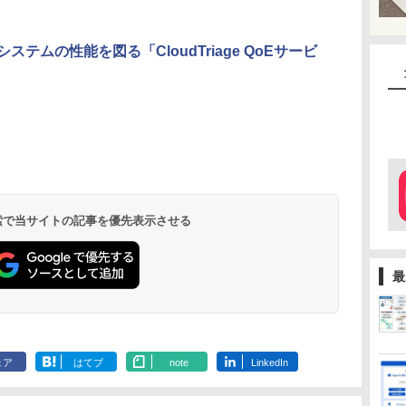
テムの性能を図る「CloudTriage QoEサービ
 検索で当サイトの記事を優先表示させる
最
ェア
はてブ
note
LinkedIn