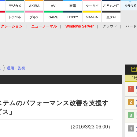
イグレーション
ニューノーマル
Windows Server
クラウド
ハード
トピック
ストレージ（HW）
オープンソース
SaaS
標的型
ント
ス
運用・監視
1
ステムのパフォーマンス改善を支援す
ビス」
（2016/3/23 06:00）