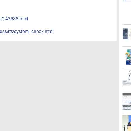
cs/143688.html
ess/its/system_check.html