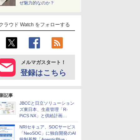
ぜ魅力的なのか？
クラウド Watch をフォローする
メルマガスタート！
登録はこちら
新記事
JBCCと日立ソリューション
ズ東日本、生産管理「R-
PiCS NX」と供給計画
「scSQUARE ISP」の連携サ
NRIセキュア、SOCサービス
ービスを提供開始
「NeoSOC」に独自開発のAI
統制基盤「AgenticBlue」を