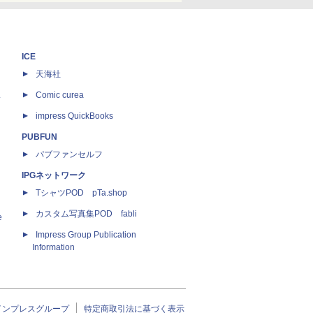
ICE
天海社
ス
Comic curea
impress QuickBooks
PUBFUN
パブファンセルフ
IPGネットワーク
TシャツPOD pTa.shop
カスタム写真集POD fabli
e
Impress Group Publication
Information
インプレスグループ
特定商取引法に基づく表示