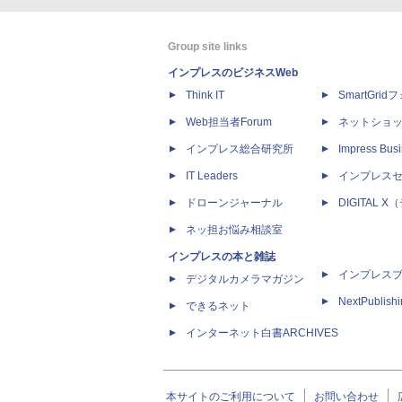
Group site links
インプレスのビジネスWeb
Think IT
SmartGri
Web担当者Forum
ネットショ
インプレス総合研究所
Impress Busi
IT Leaders
インプレス
ドローンジャーナル
DIGITAL
ネッ担お悩み相談室
インプレスの本と雑誌
インプレス
デジタルカメラマガジン
NextPublish
できるネット
インターネット白書ARCHIVES
本サイトのご利用について
お問い合わせ