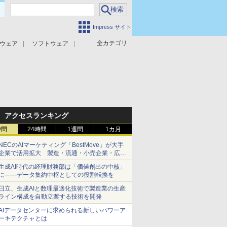
Impress サイト
全カテゴリ
ウェア
ソフトウェア
攻撃対策
マルウェア対策
アクセスランキング
時間
24時間
1週間
1カ月
NECのAIマーケティング「BestMove」が大手
企業で活用拡大 製造・流通・小売企業・広告
代理店などが実装フェーズへ
生成AI時代の経理財務部は「価値創出の中核」
に――データ集約中枢としての役割転換を
日立、生成AIと数理最適化技術で製造業の生産
ライン構成を自動立案する技術を開発
AIデータセンターに求められる新しいパワーア
ーキテクチャとは