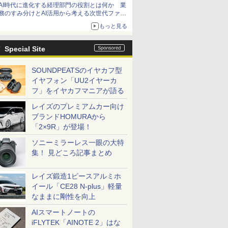
AI時代に進化する経理部門の役割とは何か 業
務のすみ分けとAI活用から考える次世代ファイ
ナンス戦略
もっと見る
Special Site
SOUNDPEATSのイヤカフ型
イヤフォン「UU2イヤーカ
フ」をイヤカフマニアが語る
レイズのプレミアムカー向け
ブランドHOMURAから
「2×9R」が登場！
ソニーミラーレス一眼の大特
集！ 見どころ記事まとめ
レイズ鍛造1ピースアルミホ
イール「CE28 N-plus」軽量
なままに剛性を向上
AIスマートノートの
iFLYTEK「AINOTE 2」はな