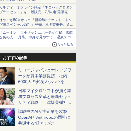
カルディ、オンライン限定「ネコバッグ＆タン
ブラーセット」を一般販売。7月の抽選販売の
当選無効分
はやぶさ50％オフの「新幹線eチケット（トク
だ値スペシャル28）」発売。秋冬乗車分、えき
ねっと限定
「ムーミン」大小メッシュポーチが付録、素敵
なあの人 11月号。中身が見やすく、温泉スパに
も使える
もっと見る
おすすめ記事
リコージャパンとナレッジワ
ークが資本業務提携、社内
6000人の実践ノウハウを生
かした「AI商談記録 for
日本マイクロソフトが描く業
RICOH」を展開へ
務プロセス変革と最新セキュ
リティ戦略――津坂美樹社長
が2027年度戦略を説明
試験中のAIが実企業を攻撃
OpenAIとAnthropicの両社に
共通する“落とし穴”