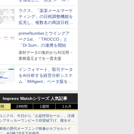
送信防止アドインサービス」
ラクス、「楽楽メールマーケ
を提供
ティング」の日程調整機能を
拡充し、複数名の商談日程調
整を効率化
primeNumberとウイングア
ーク1st、「TROCCO」と
「Dr.Sum」の連携を開始
基幹データの集約からAI活用・
業務還元までを一貫支援
インフォマート、取引データ
をAI分析する経営分析システ
ム「IMAgent」ベータ版を提
供
Impress Watchシリーズ 人気記事
時間
24時間
1週間
1カ月
ユニクロ、今日から「お盆特別セール」。涼感
シアサッカーワンピース待望値下げ、撥水ギア
ショーツは1990円に
東映の歴代オープニング映像がカプセルトイ
に。全5種で8月下旬発売