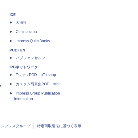
ICE
天海社
ス
Comic curea
impress QuickBooks
PUBFUN
パブファンセルフ
IPGネットワーク
TシャツPOD pTa.shop
カスタム写真集POD fabli
e
Impress Group Publication
Information
インプレスグループ
特定商取引法に基づく表示