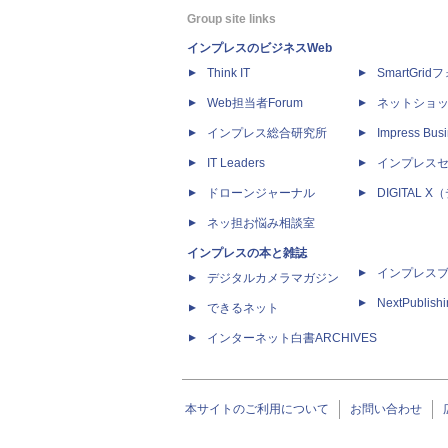
Group site links
インプレスのビジネスWeb
Think IT
SmartGri
Web担当者Forum
ネットショ
インプレス総合研究所
Impress Busi
IT Leaders
インプレス
ドローンジャーナル
DIGITAL
ネッ担お悩み相談室
インプレスの本と雑誌
インプレス
デジタルカメラマガジン
NextPublish
できるネット
インターネット白書ARCHIVES
本サイトのご利用について
お問い合わせ