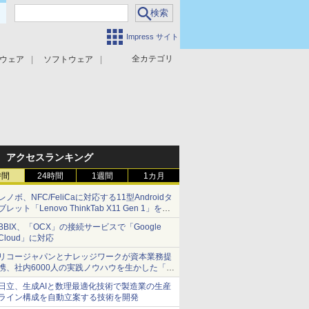
Impress サイト
全カテゴリ
ウェア
ソフトウェア
攻撃対策
マルウェア対策
アクセスランキング
時間
24時間
1週間
1カ月
レノボ、NFC/FeliCaに対応する11型Androidタ
ブレット「Lenovo ThinkTab X11 Gen 1」を発
売
BBIX、「OCX」の接続サービスで「Google
Cloud」に対応
リコージャパンとナレッジワークが資本業務提
携、社内6000人の実践ノウハウを生かした「AI
商談記録 for RICOH」を展開へ
日立、生成AIと数理最適化技術で製造業の生産
ライン構成を自動立案する技術を開発