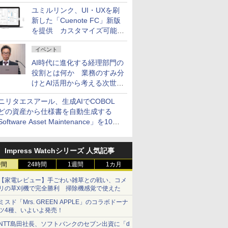
AI ASSIST」を9月より提供
ユミルリンク、UI・UXを刷
新した「Cuenote FC」新版
を提供 カスタマイズ可能な
ダッシュボード画面を搭載
イベント
AI時代に進化する経理部門の
役割とは何か 業務のすみ分
けとAI活用から考える次世代
ファイナンス戦略
ニリタエスアール、生成AIでCOBOL
どの資産から仕様書を自動生成する
oftware Asset Maintenance」を10月
発売
Impress Watchシリーズ 人気記事
時間
24時間
1週間
1カ月
【家電レビュー】手ごわい雑草との戦い、コメ
リの草刈機で完全勝利 掃除機感覚で使えた
ミスド「Mrs. GREEN APPLE」のコラボドーナ
ツ4種、いよいよ発売！
NTT島田社長、ソフトバンクのセブン出資に「d