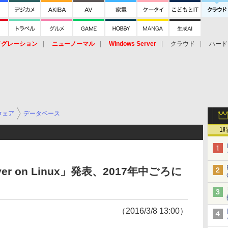
イグレーション
ニューノーマル
Windows Server
クラウド
ハード
トピック
ストレージ（HW）
オープンソース
SaaS
標的型
ント
ウェア
データベース
1
erver on Linux」発表、2017年中ごろに
（2016/3/8 13:00）