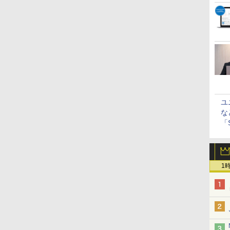
ユ
な
「S
に
1