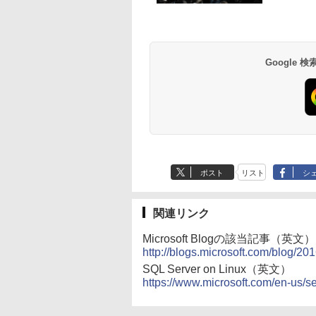
Google
ポスト
リスト
シ
関連リンク
Microsoft Blogの該当記事（英文）
http://blogs.microsoft.com/blog/20
SQL Server on Linux（英文）
https://www.microsoft.com/en-us/se