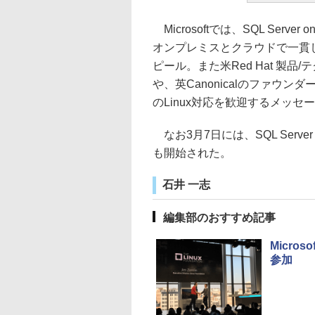
Microsoftでは、SQL Server 
オンプレミスとクラウドで一貫
ピール。また米Red Hat 製
や、英Canonicalのファウンダ
のLinux対応を歓迎するメッセ
なお3月7日には、SQL Serve
も開始された。
石井 一志
編集部のおすすめ記事
Micro
参加