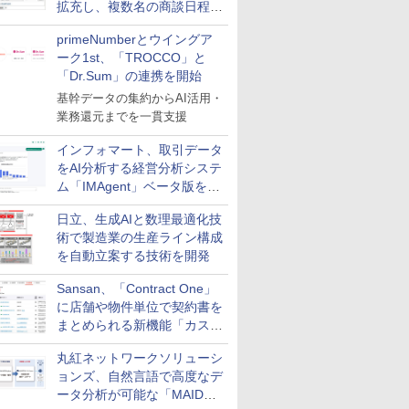
拡充し、複数名の商談日程調
整を効率化
primeNumberとウイングア
ーク1st、「TROCCO」と
「Dr.Sum」の連携を開始
基幹データの集約からAI活用・
業務還元までを一貫支援
インフォマート、取引データ
をAI分析する経営分析システ
ム「IMAgent」ベータ版を提
供
日立、生成AIと数理最適化技
術で製造業の生産ライン構成
を自動立案する技術を開発
Sansan、「Contract One」
に店舗や物件単位で契約書を
まとめられる新機能「カスタ
ム契約ツリー」を追加
丸紅ネットワークソリューシ
ョンズ、自然言語で高度なデ
ータ分析が可能な「MAIDOA