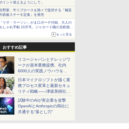
ポイント使えるようにして」
吉野家、牛リブロースを熱々で提供する「極旨
牛鉄板ステーキ定食」を発売
「リサ・ラーソン」がま口ポーチ付録、大人の
おしゃれ手帖 10月号。ジャカード織の北欧猫デ
ザイン
もっと見る
おすすめ記事
リコージャパンとナレッジワ
ークが資本業務提携、社内
6000人の実践ノウハウを生
かした「AI商談記録 for
日本マイクロソフトが描く業
RICOH」を展開へ
務プロセス変革と最新セキュ
リティ戦略――津坂美樹社長
が2027年度戦略を説明
試験中のAIが実企業を攻撃
OpenAIとAnthropicの両社に
共通する“落とし穴”