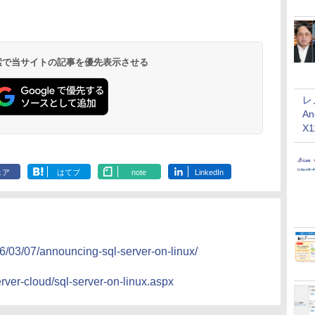
 検索で当サイトの記事を優先表示させる
レ
An
X
ェア
はてブ
note
LinkedIn
16/03/07/announcing-sql-server-on-linux/
rver-cloud/sql-server-on-linux.aspx