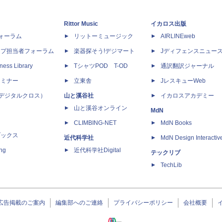
Rittor Music
イカロス出版
dフォーラム
リットーミュージック
AIRLINEweb
ップ担当者フォーラム
楽器探そう!デジマート
Jディフェンスニュー
ness Library
TシャツPOD T-OD
通訳翻訳ジャーナル
セミナー
立東舎
JレスキューWeb
 X（デジタルクロス）
山と溪谷社
イカロスアカデミー
山と溪谷オンライン
MdN
CLIMBING-NET
MdN Books
ブックス
近代科学社
MdN Design Interactiv
ing
近代科学社Digital
テックリブ
TechLib
広告掲載のご案内
編集部へのご連絡
プライバシーポリシー
会社概要