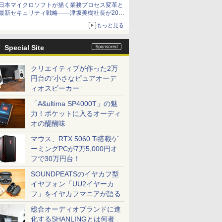
日本マイクロソフトが描く業務プロセス変革と
最新セキュリティ戦略――津坂美樹社長が2027
年度戦略を説明
もっと見る
Special Site
クリエイティブが作った2万
円台の“小さなピュアオーデ
ィオスピーカー”
「A&ultima SP4000T」の魅
力！ポケットに入るオーディ
オの醍醐味
マウス、RTX 5060 Ti搭載ゲ
ーミングPCが7万5,000円オ
フで30万円台！
SOUNDPEATSのイヤカフ型
イヤフォン「UU2イヤーカ
フ」をイヤカフマニアが語る
総合オーディオブランドに進
化するSHANLINGとは何者