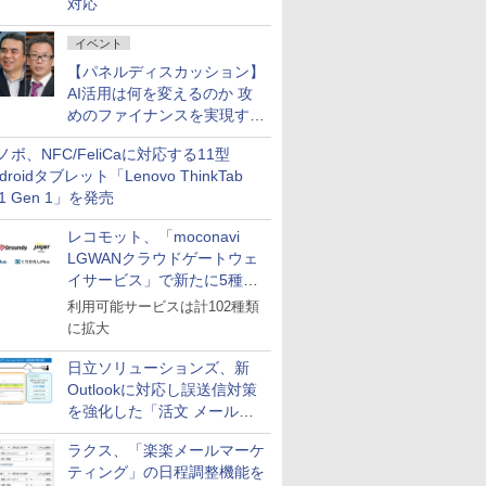
対応
イベント
【パネルディスカッション】
AI活用は何を変えるのか 攻
めのファイナンスを実現する
業務設計とマインドセット変
ノボ、NFC/FeliCaに対応する11型
革
droidタブレット「Lenovo ThinkTab
11 Gen 1」を発売
レコモット、「moconavi
LGWANクラウドゲートウェ
イサービス」で新たに5種類
のサービスと連携開始
利用可能サービスは計102種類
に拡大
日立ソリューションズ、新
Outlookに対応し誤送信対策
を強化した「活文 メール誤
送信防止アドインサービス」
ラクス、「楽楽メールマーケ
を提供
ティング」の日程調整機能を