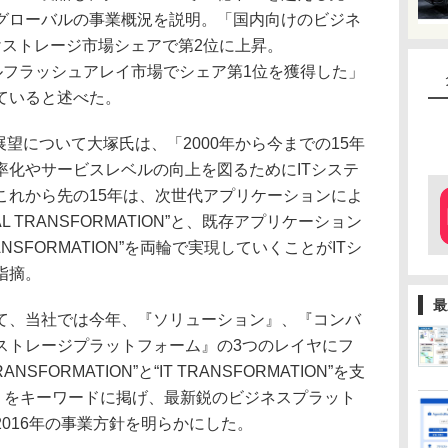
グローバルの事業概況を説明。「国内向けのビジネ
けストレージ市場シェアで第2位に上昇。
オールフラッシュアレイ市場でシェア第1位を獲得した」
ていると述べた。
望について大塚氏は、「2000年から今までの15年
率化やサービスレベルの向上を図るためにITシステ
これから先の15年は、次世代アプリケーションによ
L TRANSFORMATION”と、既存アプリケーション
ANSFORMATION”を両輪で実現していくことがITシ
指摘。
最
、当社では今年、『ソリューション』、『コンバ
ストレージプラットフォーム』の3つのレイヤにフ
NSFORMATION”と“IT TRANSFORMATION”を支
ze』をキーワードに掲げ、最新鋭のビジネスプラット
016年の事業方針を明らかにした。