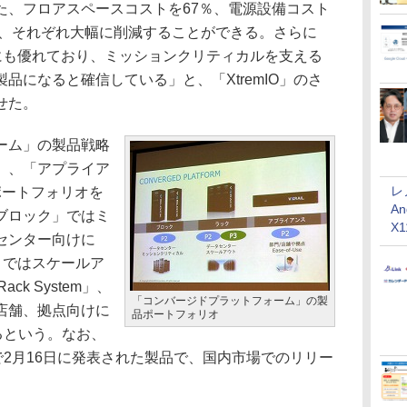
た、フロアスペースコストを67％、電源設備コスト
％、それぞれ大幅に削減することができる。さらに
品質にも優れており、ミッションクリティカルを支える
品になると確信している」と、「XtremIO」のさ
せた。
ーム」の製品戦略
」、「アプライア
レ
ポートフォリオを
An
ブロック」ではミ
X
センター向けに
ック」ではスケールア
k System」、
「コンバージドプラットフォーム」の製
店舗、拠点向けに
品ポートフォリオ
展開するという。なお、
は、米国で2月16日に発表された製品で、国内市場でのリリー