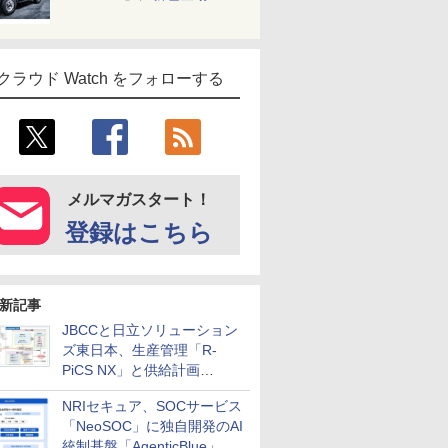
クラウド Watch をフォローする
メルマガスタート！
登録はこちら
新記事
JBCCと日立ソリューション
ズ東日本、生産管理「R-
PiCS NX」と供給計画
「scSQUARE ISP」の連携サ
NRIセキュア、SOCサービス
ービスを提供開始
「NeoSOC」に独自開発のAI
統制基盤「AgenticBlue」を