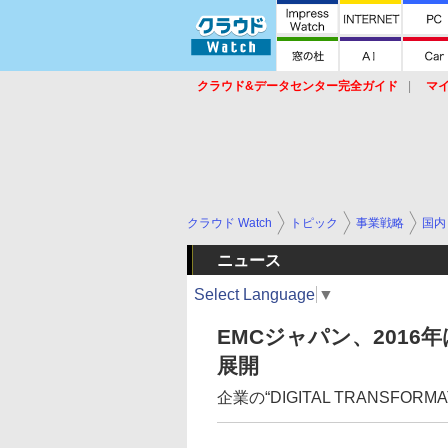
クラウド&データセンター完全ガイド
マ
サービス
セキュリティ
ネットワーク
スイッチ
ルータ
導入事例
イベ
クラウド Watch
トピック
事業戦略
国内
ニュース
Select Language
▼
EMCジャパン、2016年
展開
企業の“DIGITAL TRANSFORMA