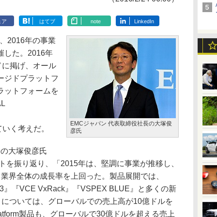
ェア
はてブ
note
LinkedIn
2016年の事業
した。2016年
ードに掲げ、オール
ージドプラットフ
ラットフォームを
L
EMCジャパン 代表取締役社長の大塚俊
していく考えだ。
彦氏
長の大塚俊彦氏
イトを振り返り、「2015年は、堅調に事業が推移し、
、業界全体の成長率を上回った。製品展開では、
X 3』『VCE VxRack』『VSPEX BLUE』と多くの新
O』については、グローバルでの売上高が10億ドルを
Platform製品も、グローバルで30億ドルを超える売上