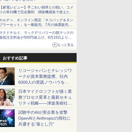
【家電レビュー】手ごわい雑草との戦い、コメ
リの草刈機で完全勝利 掃除機感覚で使えた
カルディ、オンライン限定「ネコバッグ＆タン
ブラーセット」を一般販売。7月の抽選販売の
当選無効分
マクドナルド、マックデリバリーの朝マックの
最低注文料金が500円値上げ。8月18日より
1,500円から受付
もっと見る
おすすめ記事
リコージャパンとナレッジワ
ークが資本業務提携、社内
6000人の実践ノウハウを生
かした「AI商談記録 for
日本マイクロソフトが描く業
RICOH」を展開へ
務プロセス変革と最新セキュ
リティ戦略――津坂美樹社長
が2027年度戦略を説明
試験中のAIが実企業を攻撃
OpenAIとAnthropicの両社に
共通する“落とし穴”