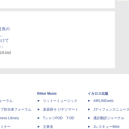
社長の
見、
向けて
る」
12月10日
Rittor Music
イカロス出版
dフォーラム
リットーミュージック
AIRLINEweb
ップ担当者フォーラム
楽器探そう!デジマート
Jディフェンスニュー
ness Library
TシャツPOD T-OD
通訳翻訳ジャーナル
セミナー
立東舎
JレスキューWeb