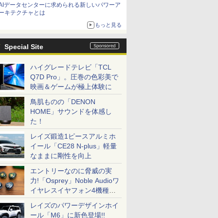
AIデータセンターに求められる新しいパワーア
ーキテクチャとは
もっと見る
Special Site
ハイグレードテレビ「TCL
Q7D Pro」。圧巻の色彩美で
映画＆ゲームが極上体験に
鳥肌ものの「DENON
HOME」サウンドを体感し
た！
レイズ鍛造1ピースアルミホ
イール「CE28 N-plus」軽量
なままに剛性を向上
エントリーなのに脅威の実
力!「Osprey」Noble Audioワ
イヤレスイヤフォン4機種を
一気に聴く
レイズのパワーデザインホイ
ール「M6」に新色登場!!