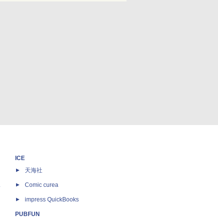
ICE
天海社
ス
Comic curea
impress QuickBooks
PUBFUN