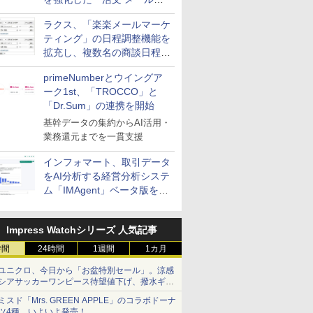
送信防止アドインサービス」
ラクス、「楽楽メールマーケ
を提供
ティング」の日程調整機能を
拡充し、複数名の商談日程調
整を効率化
primeNumberとウイングア
ーク1st、「TROCCO」と
「Dr.Sum」の連携を開始
基幹データの集約からAI活用・
業務還元までを一貫支援
インフォマート、取引データ
をAI分析する経営分析システ
ム「IMAgent」ベータ版を提
供
Impress Watchシリーズ 人気記事
時間
24時間
1週間
1カ月
ユニクロ、今日から「お盆特別セール」。涼感
シアサッカーワンピース待望値下げ、撥水ギア
ショーツは1990円に
ミスド「Mrs. GREEN APPLE」のコラボドーナ
ツ4種、いよいよ発売！