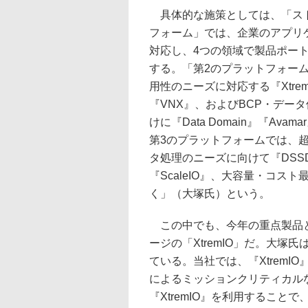
具体的な施策としては、「ス
フォーム」では、企業のアプリ
対応し、4つの領域で製品ポー
する。「第2のプラットフォー
用性のニーズに対応する『Xtrem
『VNX』、およびBCP・デー
けに『Data Domain』『Ava
第3のプラットフォームでは、
タ処理のニーズに向けて『DSS
『ScaleIO』、大容量・コスト
く」（大塚氏）という。
この中でも、今年の重点製品と
ージの「XtremIO」だ。大塚
ている。当社では、『Xtrem
によるミッションクリティカルな
『XtremIO』を利用すること