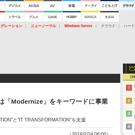
イグレーション
ニューノーマル
Windows Server
クラウド
ハード
トピック
ストレージ（HW）
オープンソース
SaaS
標的型
ント
1
は「Modernize」をキーワードに事業
TION”と“IT TRANSFORMATION”を支援
（2016/2/24 06:00）