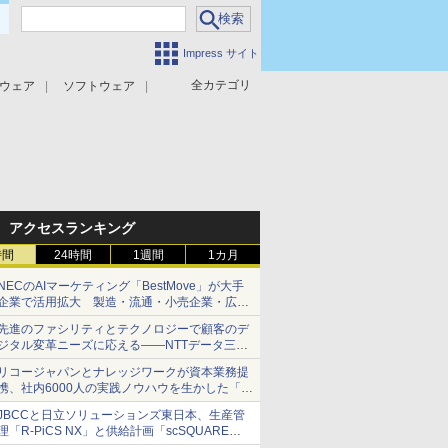
Impress サイト
全カテゴリ
ウェア
ソフトウェア
攻撃対策
マルウェア対策
アクセスランキング
時間
24時間
1週間
1カ月
NECのAIマーケティング「BestMove」が大手
企業で活用拡大 製造・流通・小売企業・広告
代理店などが実装フェーズへ
先進のファシリティとテクノロジーで顧客のデ
ジタル変革ニーズに応える――NTTデータ三鷹
データセンターEAST
リコージャパンとナレッジワークが資本業務提
携、社内6000人の実践ノウハウを生かした「AI
商談記録 for RICOH」を展開へ
JBCCと日立ソリューションズ東日本、生産管
理「R-PiCS NX」と供給計画「scSQUARE
ISP」の連携サービスを提供開始