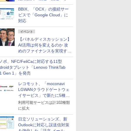
企業・広告代理店などが実装
BBIX、「OCX」の接続サー
フェーズへ
ビスで「Google Cloud」に
対応
イベント
【パネルディスカッション】
AI活用は何を変えるのか 攻
めのファイナンスを実現する
業務設計とマインドセット変
ノボ、NFC/FeliCaに対応する11型
革
droidタブレット「Lenovo ThinkTab
11 Gen 1」を発売
レコモット、「moconavi
LGWANクラウドゲートウェ
イサービス」で新たに5種類
のサービスと連携開始
利用可能サービスは計102種類
に拡大
日立ソリューションズ、新
Outlookに対応し誤送信対策
を強化した「活文 メール誤