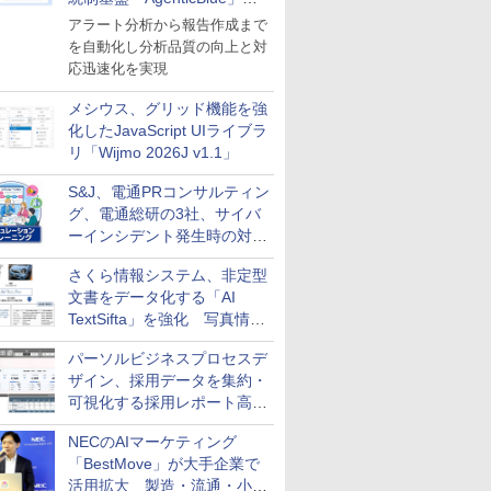
導入
アラート分析から報告作成まで
を自動化し分析品質の向上と対
応迅速化を実現
メシウス、グリッド機能を強
化したJavaScript UIライブラ
リ「Wijmo 2026J v1.1」
S&J、電通PRコンサルティン
グ、電通総研の3社、サイバ
ーインシデント発生時の対応
と危機管理広報を一体的に訓
さくら情報システム、非定型
練するプログラムを提供
文書をデータ化する「AI
TextSifta」を強化 写真情報
のデータ化などに対応
パーソルビジネスプロセスデ
ザイン、採用データを集約・
可視化する採用レポート高速
化サービスを提供
NECのAIマーケティング
「BestMove」が大手企業で
活用拡大 製造・流通・小売