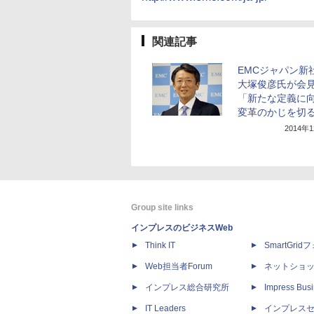
関連記事
EMCジャパン新
大塚俊彦氏が会
「新たな定義に
変革のかじを切
2014年
Group site links
インプレスのビジネスWeb
Think IT
SmartGri
Web担当者Forum
ネットショ
インプレス総合研究所
Impress Busi
IT Leaders
インプレス