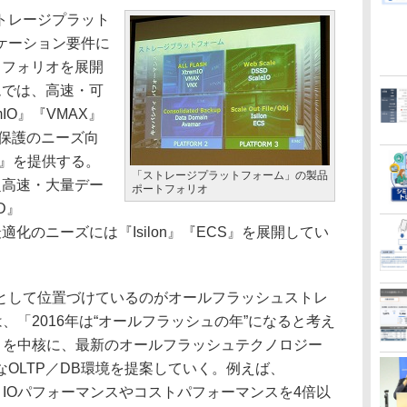
トレージプラット
ケーション要件に
トフォリオを展開
ムでは、高速・可
IO』『VMAX』
タ保護のニーズ向
mar』を提供する。
「ストレージプラットフォーム」の製品
超高速・大量デー
ポートフォリオ
D』
最適化のニーズには『Isilon』『ECS』を展開してい
して位置づけているのがオールフラッシュストレ
氏は、「2016年は“オールフラッシュの年”になると考え
IO』を中核に、最新のオールフラッシュテクノロジー
OLTP／DB環境を提案していく。例えば、
で、IOパフォーマンスやコストパフォーマンスを4倍以