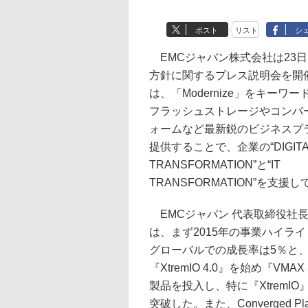
ポスト
リスト
シ
EMCジャパン株式会社は23日、
方針に関するプレス説明会を開催
は、「Modernize」をキーワ
フラッシュストレージやコンバ
ォームなど最新鋭のビジネスプ
提供することで、企業の“DIGITA
TRANSFORMATION”と“IT
TRANSFORMATION”を支援
EMCジャパン 代表取締役社
は、まず2015年の事業ハイラ
グローバルでの成長率は5％と
『XtremIO 4.0』を始め『VMA
製品を投入し、特に『XtremI
突破した。また、Converged 