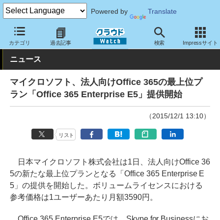
Powered by
Translate
クラウド Watch
サービス・ソフト
サービス
コミュニケーショ
カテゴリ
過去記事
検索
Impressサイト
ニュース
マイクロソフト、法人向けOffice 365の最上位プ
ラン「Office 365 Enterprise E5」提供開始
（2015/12/1 13:10）
リスト
日本マイクロソフト株式会社は1日、法人向けOffice 36
5の新たな最上位プランとなる「Office 365 Enterprise E
5」の提供を開始した。ボリュームライセンスにおける
参考価格は1ユーザーあたり月額3590円。
Office 365 Enterprise E5では、Skype for Businessにお