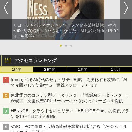
リコージャパンとナレッジワークが資本業務提携、社内
6000人の実践ノウハウを生かした「AI商談記録 for RICO
H」を展開へ
●
●
●
アクセスランキング
1時間
24時間
1週間
1カ月
freeeが語るAI時代のセキュリティ戦略 高度化する攻撃に「AI
で先回りして防御する」実践アプローチとは？
東北電力のコンテナ型データセンター「宮城AIデータセンター」
が竣工、次世代型GPUサーバーのハウジングサービスを提供
HENNGE、クラウドセキュリティ「HENNGE One」の提供プラ
ンを10月1日に全面刷新
VAIO、PCで血管・心拍の情報を非接触測定する「VAIO ウェル
ネスケア」を発表