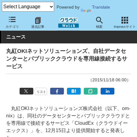
Powered by
Translate
クラウド Watch
ネットワーク
通信インフラ
カテゴリ
過去記事
検索
Impressサイト
ニュース
丸紅OKIネットソリューションズ、自社データセ
ンターとパブリッククラウドを専用線接続するサ
ービス
（2015/11/18 06:00）
リスト
丸紅OKIネットソリューションズ株式会社（以下、om-
nix）は、同社のデータセンターとパブリッククラウドと
を専用線で接続するサービス「CloudEx（クラウドイー
エックス）」を、12月15日より提供開始すると発表し