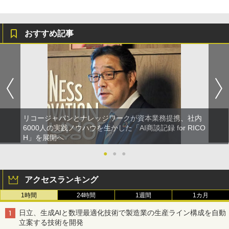
おすすめ記事
リコージャパンとナレッジワークが資本業務提携、社内
6000人の実践ノウハウを生かした「AI商談記録 for RICO
H」を展開へ
●
●
●
アクセスランキング
1時間
24時間
1週間
1カ月
日立、生成AIと数理最適化技術で製造業の生産ライン構成を自動
立案する技術を開発