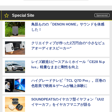
Special Site
鳥肌ものの「DENON HOME」サウンドを体感
した！
クリエイティブが作った2万円台の“小さなピュ
アオーディオスピーカー”
レイズ鍛造1ピースアルミホイール「CE28 N-p
lus」軽量なままに剛性を向上
ハイグレードテレビ「TCL Q7D Pro」。圧巻の
色彩美で映画＆ゲームが極上体験に
SOUNDPEATSのイヤカフ型イヤフォン「UU2
イヤーカフ」をイヤカフマニアが語る