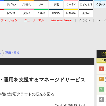
イグレーション
ニューノーマル
Windows Server
クラウド
ハード
トピック
ストレージ（HW）
オープンソース
SaaS
標的型
ント
ス
運用・監視
1
管理・運用を支援するマネージドサービス
今後は対応クラウドの拡充を図る
（2015/10/6 06:00）