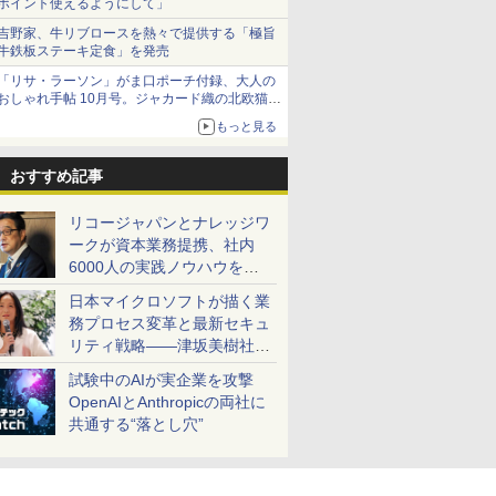
ポイント使えるようにして」
吉野家、牛リブロースを熱々で提供する「極旨
牛鉄板ステーキ定食」を発売
「リサ・ラーソン」がま口ポーチ付録、大人の
おしゃれ手帖 10月号。ジャカード織の北欧猫デ
ザイン
もっと見る
おすすめ記事
リコージャパンとナレッジワ
ークが資本業務提携、社内
6000人の実践ノウハウを生
かした「AI商談記録 for
日本マイクロソフトが描く業
RICOH」を展開へ
務プロセス変革と最新セキュ
リティ戦略――津坂美樹社長
が2027年度戦略を説明
試験中のAIが実企業を攻撃
OpenAIとAnthropicの両社に
共通する“落とし穴”