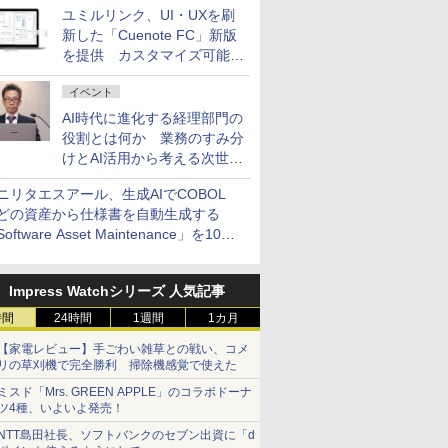
ユミルリンク、UI・UXを刷
新した「Cuenote FC」新版
を提供 カスタマイズ可能な
ダッシュボード画面を搭載
イベント
AI時代に進化する経理部門の
役割とは何か 業務のすみ分
けとAI活用から考える次世代
ファイナンス戦略
ニリタエスアール、生成AIでCOBOL
どの資産から仕様書を自動生成する
oftware Asset Maintenance」を10月
発売
Impress Watchシリーズ 人気記事
時間
24時間
1週間
1カ月
【家電レビュー】手ごわい雑草との戦い、コメ
リの草刈機で完全勝利 掃除機感覚で使えた
ミスド「Mrs. GREEN APPLE」のコラボドーナ
ツ4種、いよいよ発売！
NTT島田社長、ソフトバンクのセブン出資に「d