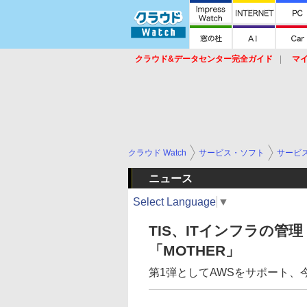
クラウド&データセンター完全ガイド
マ
サービス
セキュリティ
ネットワーク
スイッチ
ルータ
導入事例
イベ
クラウド Watch
サービス・ソフト
サービ
ニュース
Select Language
▼
TIS、ITインフラの
「MOTHER」
第1弾としてAWSをサポート、