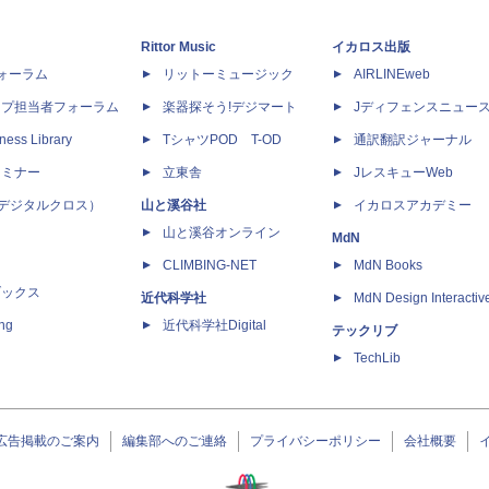
Rittor Music
イカロス出版
dフォーラム
リットーミュージック
AIRLINEweb
ップ担当者フォーラム
楽器探そう!デジマート
Jディフェンスニュー
ness Library
TシャツPOD T-OD
通訳翻訳ジャーナル
セミナー
立東舎
JレスキューWeb
 X（デジタルクロス）
山と溪谷社
イカロスアカデミー
山と溪谷オンライン
MdN
CLIMBING-NET
MdN Books
ブックス
近代科学社
MdN Design Interactiv
ing
近代科学社Digital
テックリブ
TechLib
広告掲載のご案内
編集部へのご連絡
プライバシーポリシー
会社概要