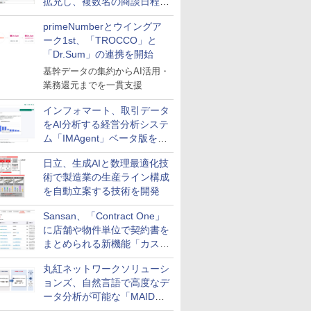
拡充し、複数名の商談日程調
整を効率化
primeNumberとウイングア
ーク1st、「TROCCO」と
「Dr.Sum」の連携を開始
基幹データの集約からAI活用・
業務還元までを一貫支援
インフォマート、取引データ
をAI分析する経営分析システ
ム「IMAgent」ベータ版を提
供
日立、生成AIと数理最適化技
術で製造業の生産ライン構成
を自動立案する技術を開発
Sansan、「Contract One」
に店舗や物件単位で契約書を
まとめられる新機能「カスタ
ム契約ツリー」を追加
丸紅ネットワークソリューシ
ョンズ、自然言語で高度なデ
ータ分析が可能な「MAIDOA
AI ASSIST」を9月より提供