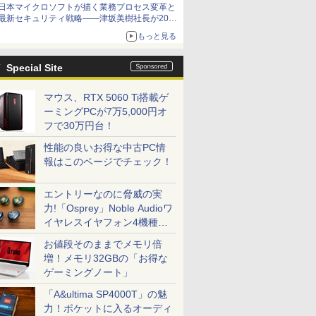
日本マイクロソフトが描く業務プロセス変革と
最新セキュリティ戦略――津坂美樹社長が2027
年度戦略を説明
もっと見る
Special Site
マウス、RTX 5060 Ti搭載ゲ
ーミングPCが7万5,000円オ
フで30万円台！
性能の良いお得な中古PC情
報はこのページでチェック！
エントリーなのに脅威の実
力!「Osprey」Noble Audioワ
イヤレスイヤフォン4機種を
一気に聴く
お値段そのままでメモリ倍
増！メモリ32GBの「お得な
ゲーミングノート」
「A&ultima SP4000T」の魅
力！ポケットに入るオーディ