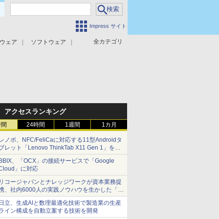
Impress サイト
全カテゴリ
ウェア
ソフトウェア
攻撃対策
マルウェア対策
アクセスランキング
時間
24時間
1週間
1カ月
レノボ、NFC/FeliCaに対応する11型Androidタ
ブレット「Lenovo ThinkTab X11 Gen 1」を発
売
BBIX、「OCX」の接続サービスで「Google
Cloud」に対応
リコージャパンとナレッジワークが資本業務提
携、社内6000人の実践ノウハウを生かした「AI
商談記録 for RICOH」を展開へ
日立、生成AIと数理最適化技術で製造業の生産
ライン構成を自動立案する技術を開発