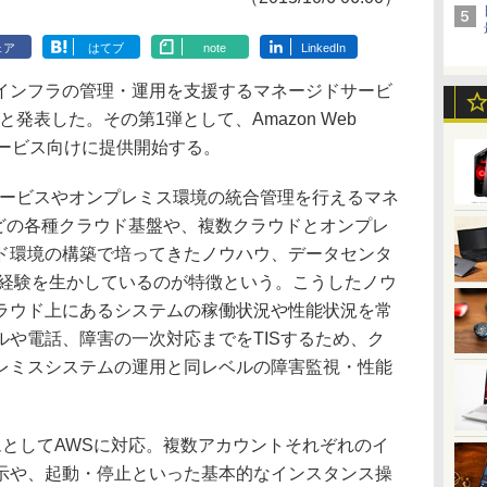
ェア
はてブ
note
LinkedIn
Tインフラの管理・運用を支援するマネージドサービ
と発表した。その第1弾として、Amazon Web
ドサービス向けに提供開始する。
サービスやオンプレミス環境の統合管理を行えるマネ
などの各種クラウド基盤や、複数クラウドとオンプレ
ド環境の構築で培ってきたノウハウ、データセンタ
用経験を生かしているのが特徴という。こうしたノウ
ラウド上にあるシステムの稼働状況や性能状況を常
や電話、障害の一次対応までをTISするため、ク
レミスシステムの運用と同レベルの障害監視・性能
としてAWSに対応。複数アカウントそれぞれのイ
示や、起動・停止といった基本的なインスタンス操