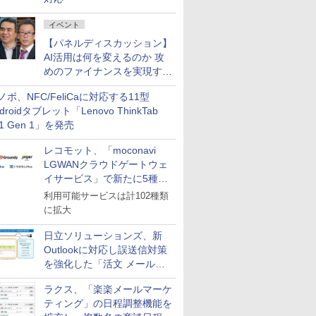
イベント
【パネルディスカッション】
AI活用は何を変えるのか 攻
めのファイナンスを実現する
業務設計とマインドセット変
ノボ、NFC/FeliCaに対応する11型
革
droidタブレット「Lenovo ThinkTab
11 Gen 1」を発売
レコモット、「moconavi
LGWANクラウドゲートウェ
イサービス」で新たに5種類
のサービスと連携開始
利用可能サービスは計102種類
に拡大
日立ソリューションズ、新
Outlookに対応し誤送信対策
を強化した「活文 メール誤
送信防止アドインサービス」
ラクス、「楽楽メールマーケ
を提供
ティング」の日程調整機能を