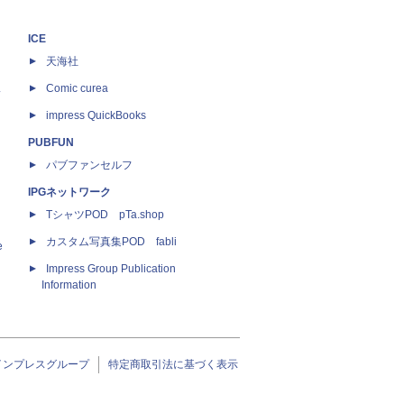
ICE
天海社
ス
Comic curea
impress QuickBooks
PUBFUN
パブファンセルフ
IPGネットワーク
TシャツPOD pTa.shop
カスタム写真集POD fabli
e
Impress Group Publication
Information
インプレスグループ
特定商取引法に基づく表示