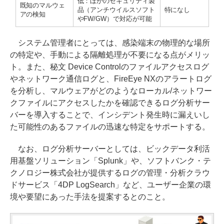
低：ほかのセキュリティ製
既知のマルウェ
品（アンチウイルスソフト
特になし
アの検知
やFW/GW）で対応が可能
システム管理者にとっては、感染端末の物理的な場所
の特定や、手動による隔離処理が不要になる点がメリッ
ト。また、秘文 Device Controlのファイルアクセスログ
やネットワーク通信ログと、FireEye NXのアラートログ
を分析し、マルウェアがどのようなローカル/ネットワー
クファイルにアクセスしたかを確認できるログ分析サー
バーを導入することで、インシデント発生時に漏えいし
た可能性のあるファイルの迅速な特定をサポートする。
なお、ログ分析サーバーとしては、ビックデータ利活
用基盤ソリューション「Splunk」や、ソフトバンク・テ
クノロジー株式会社が提供するログの管理・分析クラウ
ドサービス「4DP LogSearch」など、ユーザー企業の環
境や要望にあった手法を提案するとのこと。