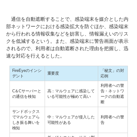
通信を自動遮断することで、感染端末を媒介とした内
部ネットワークにおける感染拡大を防ぐほか、感染端末
から行われる情報収集などを妨害し、情報漏えいのリス
クを低減するという。また、感染端末に警告画面が表示
されるので、利用者は自動遮断された理由を把握し、迅
速な対応を行えるとした。
FireEyeのインシ
「秘文」の対
重要度
デント
応例
利用者への警
C＆Cサーバーと
高：マルウェアに感染して
告・ネットワ
の通信を検知
いる可能性が極めて高い
ークの自動遮
断
サンドボックス
でマルウェアら
中：マルウェアが侵入した
利用者への警
しき振る舞いを
可能性がある
告
検知