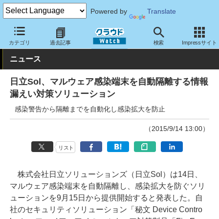
Powered by
Translate
クラウド Watch
セキュリティ
セキュリティサービス
カテゴリ
過去記事
検索
Impressサイト
ニュース
日立Sol、マルウェア感染端末を自動隔離する情報
漏えい対策ソリューション
感染警告から隔離までを自動化し感染拡大を防止
（2015/9/14 13:00）
リスト
株式会社日立ソリューションズ（日立Sol）は14日、
マルウェア感染端末を自動隔離し、感染拡大を防ぐソリ
ューションを9月15日から提供開始すると発表した。自
社のセキュリティソリューション「秘文 Device Contro