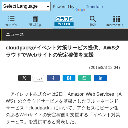
Powered by
Translate
クラウド Watch
サービス・ソフト
サービス
運用・監視
カテゴリ
過去記事
検索
Impressサイト
ニュース
cloudpackがイベント対策サービス提供、AWSク
ラウドでWebサイトの安定稼働を支援
（2015/9/3 13:04）
リスト
アイレット株式会社は2日、Amazon Web Services（A
WS）のクラウドサービスを基盤としたフルマネージド
サービス「cloudpack」において、アクセスにピーク性
のあるWebサイトの安定稼働を支援する「イベント対策
サービス」を提供すると発表した。