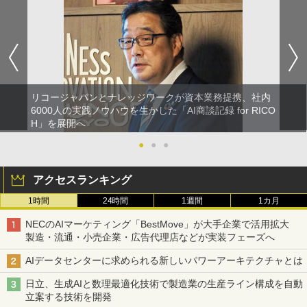
リコージャパンとナレッジワークが資本業務提携、社内
6000人の実践ノウハウを生かした「AI商談記録 for RICO
H」を展開へ
●
●
●
アクセスランキング
1時間
24時間
1週間
1カ月
NECのAIマーケティング「BestMove」が大手企業で活用拡大
製造・流通・小売企業・広告代理店などが実装フェーズへ
AIデータセンターに求められる新しいパワーアーキテクチャとは
日立、生成AIと数理最適化技術で製造業の生産ライン構成を自動
立案する技術を開発