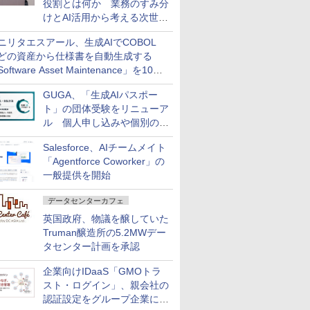
役割とは何か 業務のすみ分
けとAI活用から考える次世代
ファイナンス戦略
ニリタエスアール、生成AIでCOBOL
どの資産から仕様書を自動生成する
oftware Asset Maintenance」を10月
発売
GUGA、「生成AIパスポー
ト」の団体受験をリニューア
ル 個人申し込みや個別の支
払いなどに対応
Salesforce、AIチームメイト
「Agentforce Coworker」の
一般提供を開始
データセンターカフェ
英国政府、物議を醸していた
Truman醸造所の5.2MWデー
タセンター計画を承認
企業向けIDaaS「GMOトラ
スト・ログイン」、親会社の
認証設定をグループ企業に展