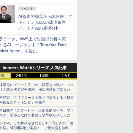
イベント
AI監査の知見から読み解くフ
ァイナンスDXの成功条件
と、人とAIの最適分担
ラデータ、AWS上で対話型分析を実
するAIエージェント「Teradata Data
alyst Agent」を提供
Impress Watchシリーズ 人気記事
時間
24時間
1週間
1カ月
【家電レビュー】手ごわい雑草との戦い、コメ
リの草刈機で完全勝利 掃除機感覚で使えた
吉野家、牛リブロースを熱々で提供する「極旨
牛鉄板ステーキ定食」を発売
本日発売「スヌーピー」圧縮収納ポーチ。ファ
スナー閉めるだけで着替えや荷物がスリムにま
とまる
かつや、カツ丼や定食などが150円引きの「感
謝祭」8日間限定で実施！ ご飯大盛も無料