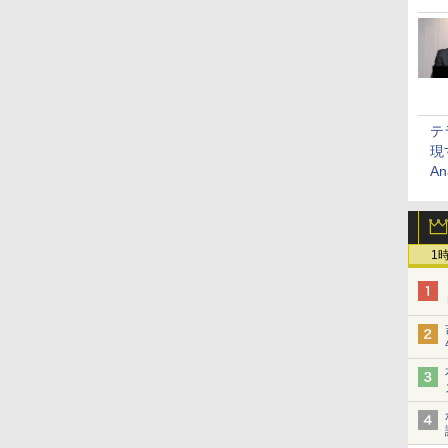
テ
現
An
1