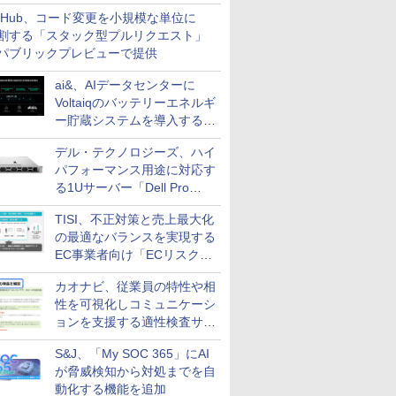
開できる新機能を提供
itHub、コード変更を小規模な単位に
割する「スタック型プルリクエスト」
パブリックプレビューで提供
ai&、AIデータセンターに
Voltaiqのバッテリーエネルギ
ー貯蔵システムを導入する計
画を発表
デル・テクノロジーズ、ハイ
パフォーマンス用途に対応す
る1Uサーバー「Dell Pro
Precision 7 R1ラック」を発
TISI、不正対策と売上最大化
売
の最適なバランスを実現する
EC事業者向け「ECリスク対
策設計・運用支援サービス」
カオナビ、従業員の特性や相
性を可視化しコミュニケーシ
ョンを支援する適性検査サー
ビスを提供
S&J、「My SOC 365」にAI
が脅威検知から対処までを自
動化する機能を追加