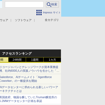
Impress サイト
全カテゴリ
ウェア
ソフトウェア
攻撃対策
マルウェア対策
アクセスランキング
時間
24時間
1週間
1カ月
リコージャパンとナレッジワークが資本業務提
携、社内6000人の実践ノウハウを生かした「AI
商談記録 for RICOH」を展開へ
Salesforce、AIチームメイト「Agentforce
Coworker」の一般提供を開始
AIデータセンターに求められる新しいパワーア
ーキテクチャとは
英国政府、物議を醸していたTruman醸造所の
5.2MWデータセンター計画を承認