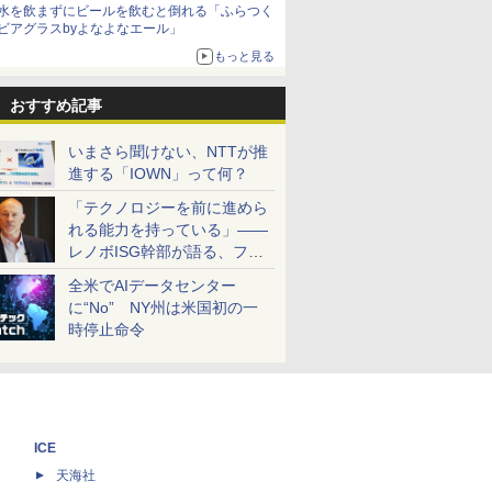
水を飲まずにビールを飲むと倒れる「ふらつく
ビアグラスbyよなよなエール」
もっと見る
おすすめ記事
いまさら聞けない、NTTが推
進する「IOWN」って何？
「テクノロジーを前に進めら
れる能力を持っている」――
レノボISG幹部が語る、フル
スタックと水冷技術の強み
全米でAIデータセンター
に“No” NY州は米国初の一
時停止命令
ICE
天海社