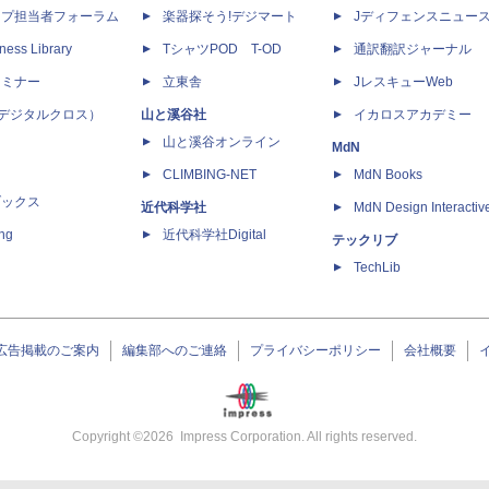
ップ担当者フォーラム
楽器探そう!デジマート
Jディフェンスニュー
ness Library
TシャツPOD T-OD
通訳翻訳ジャーナル
セミナー
立東舎
JレスキューWeb
 X（デジタルクロス）
山と溪谷社
イカロスアカデミー
山と溪谷オンライン
MdN
CLIMBING-NET
MdN Books
ブックス
近代科学社
MdN Design Interactiv
ing
近代科学社Digital
テックリブ
TechLib
広告掲載のご案内
編集部へのご連絡
プライバシーポリシー
会社概要
Copyright ©
2026
Impress Corporation. All rights reserved.