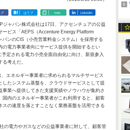
ェア
はてブ
note
LinkedIn
Pジャパン株式会社は17日、アクセンチュアの公益
EPS（Accenture Energy Platform
APジャパンのCIS（小売営業料金システム）を採用する
内の電力事業者向にサービス提供を開始するとい
月に予定される電力小売全面自由化に向け、新規参入
する考えだ。
は、エネルギー事業者に求められるマルチサービス
としたシステム基盤を、クラウドサービスとして提
益事業へ提供してきた支援実績やノウハウが集約さ
、国内のエネルギー事業者がこれ利用すると、顧客
ネスの速度を落とすことなく業務基盤を活用できる
0社の電力やガスなどの公益事業者に対して、顧客管