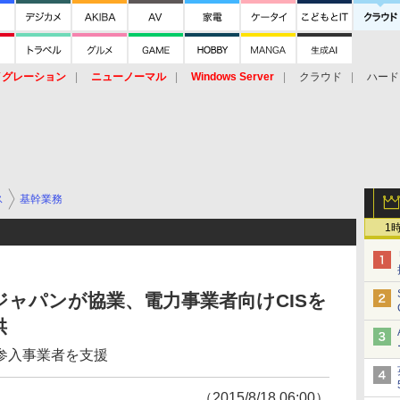
イグレーション
ニューノーマル
Windows Server
クラウド
ハード
トピック
ストレージ（HW）
オープンソース
SaaS
標的型
ント
ス
基幹業務
1
ジャパンが協業、電力事業者向けCISを
供
参入事業者を支援
（2015/8/18 06:00）