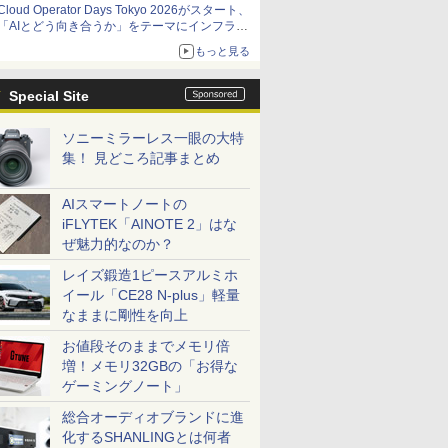
Cloud Operator Days Tokyo 2026がスタート、
「AIとどう向き合うか」をテーマにインフラ運
用の知見を集約
もっと見る
Special Site
ソニーミラーレス一眼の大特
集！ 見どころ記事まとめ
AIスマートノートの
iFLYTEK「AINOTE 2」はな
ぜ魅力的なのか？
レイズ鍛造1ピースアルミホ
イール「CE28 N-plus」軽量
なままに剛性を向上
お値段そのままでメモリ倍
増！メモリ32GBの「お得な
ゲーミングノート」
総合オーディオブランドに進
化するSHANLINGとは何者