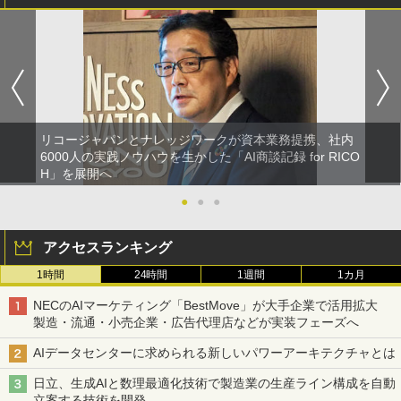
リコージャパンとナレッジワークが資本業務提携、社内
6000人の実践ノウハウを生かした「AI商談記録 for RICO
H」を展開へ
●
●
●
アクセスランキング
1時間
24時間
1週間
1カ月
NECのAIマーケティング「BestMove」が大手企業で活用拡大
製造・流通・小売企業・広告代理店などが実装フェーズへ
AIデータセンターに求められる新しいパワーアーキテクチャとは
日立、生成AIと数理最適化技術で製造業の生産ライン構成を自動
立案する技術を開発