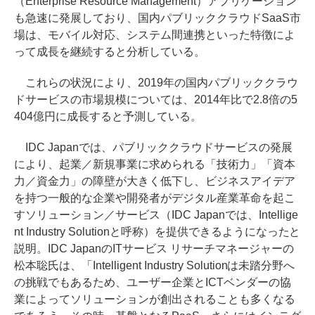
（Enterprise Resource Management）アプリケーション
も急速に発展しており、国内パブリッククラウドSaaS市
場は、モバイル対応、システム間連携といった特徴によ
って成長を継続すると分析している。
これらの状況により、2019年の国内パブリッククラウ
ドサービスの市場規模については、2014年比で2.8倍の5
404億円に成長すると予測している。
IDC Japanでは、パブリッククラウドサービスの発展
により、起業／新規事業に求められる「技術力」「資本
力／資金力」の障壁が大きく低下し、ビジネスアイデア
を持つ一般的な企業や開発者がデジタル産業革命を起こ
すソリューション／サービス（IDC Japanでは、Intellige
nt Industry Solutionと呼称）を提供できるようになったと
説明。IDC JapanのITサービス リサーチマネージャーの
松本聡氏は、「Intelligent Industry Solutionは未踏分野へ
の挑戦でもあるため、ユーザー企業とICTベンダーの協
業によってソリューションが創出されることも多くなる