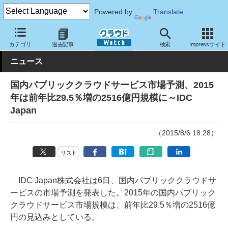
Powered by
Translate
クラウド Watch
トピック
調査・予測
カテゴリ
過去記事
検索
Impressサイト
ニュース
国内パブリッククラウドサービス市場予測、2015
年は前年比29.5％増の2516億円規模に～IDC
Japan
（2015/8/6 18:28）
リスト
IDC Japan株式会社は6日、国内パブリッククラウドサ
ービスの市場予測を発表した。2015年の国内パブリック
クラウドサービス市場規模は、前年比29.5％増の2516億
円の見込みとしている。