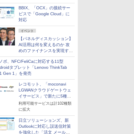
企業・広告代理店などが実装
BBIX、「OCX」の接続サー
フェーズへ
ビスで「Google Cloud」に
対応
イベント
【パネルディスカッション】
AI活用は何を変えるのか 攻
めのファイナンスを実現する
業務設計とマインドセット変
ノボ、NFC/FeliCaに対応する11型
革
droidタブレット「Lenovo ThinkTab
11 Gen 1」を発売
レコモット、「moconavi
LGWANクラウドゲートウェ
イサービス」で新たに5種類
のサービスと連携開始
利用可能サービスは計102種類
に拡大
日立ソリューションズ、新
Outlookに対応し誤送信対策
を強化した「活文 メール誤