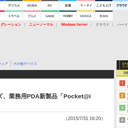
イグレーション
ニューノーマル
Windows Server
クラウド
ハード
トピック
ストレージ（HW）
オープンソース
SaaS
標的型
ント
ウェア
その他デバイス
1
業務用PDA新製品「Pocket@i
（2015/7/31 16:20）