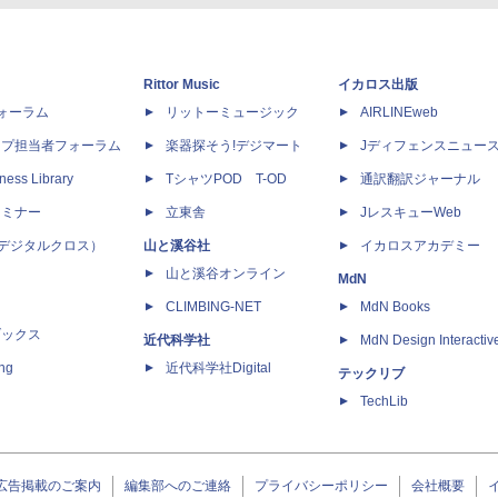
Rittor Music
イカロス出版
dフォーラム
リットーミュージック
AIRLINEweb
ップ担当者フォーラム
楽器探そう!デジマート
Jディフェンスニュー
ness Library
TシャツPOD T-OD
通訳翻訳ジャーナル
セミナー
立東舎
JレスキューWeb
 X（デジタルクロス）
山と溪谷社
イカロスアカデミー
山と溪谷オンライン
MdN
CLIMBING-NET
MdN Books
ブックス
近代科学社
MdN Design Interactiv
ing
近代科学社Digital
テックリブ
TechLib
広告掲載のご案内
編集部へのご連絡
プライバシーポリシー
会社概要