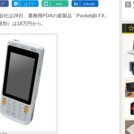
ェア
はてブ
note
LinkedIn
28日、業務用PDAの新製品「Pocket@i FX」
税別）は18万円から。