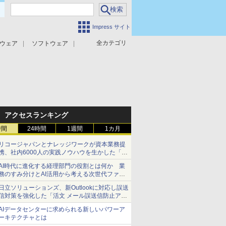
Impress サイト
全カテゴリ
ウェア
ソフトウェア
攻撃対策
マルウェア対策
アクセスランキング
時間
24時間
1週間
1カ月
リコージャパンとナレッジワークが資本業務提
携、社内6000人の実践ノウハウを生かした「AI
商談記録 for RICOH」を展開へ
AI時代に進化する経理部門の役割とは何か 業
務のすみ分けとAI活用から考える次世代ファイ
ナンス戦略
日立ソリューションズ、新Outlookに対応し誤送
信対策を強化した「活文 メール誤送信防止アド
インサービス」を提供
AIデータセンターに求められる新しいパワーア
ーキテクチャとは