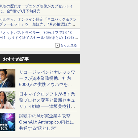
東映の歴代オープニング映像がカプセルトイ
に。全5種で8月下旬発売
カルディ、オンライン限定「ネコバッグ＆タン
ブラーセット」を一般販売。7月の抽選販売の
当選無効分
「オクトパストラベラー」70%オフで1,643
円！ もうすぐ終了のセール情報まとめ【8月8日
更新】
もっと見る
ニンテンドーeショップでは「大神 絶景版」が
67%オフで990円
おすすめ記事
リコージャパンとナレッジワ
ークが資本業務提携、社内
6000人の実践ノウハウを生
かした「AI商談記録 for
日本マイクロソフトが描く業
RICOH」を展開へ
務プロセス変革と最新セキュ
リティ戦略――津坂美樹社長
が2027年度戦略を説明
試験中のAIが実企業を攻撃
OpenAIとAnthropicの両社に
共通する“落とし穴”