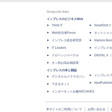
Group site links
インプレスのビジネスWeb
Think IT
SmartGri
Web担当者Forum
ネットショ
インプレス総合研究所
Impress Busi
IT Leaders
インプレス
ドローンジャーナル
DIGITAL
ネッ担お悩み相談室
インプレスの本と雑誌
インプレス
デジタルカメラマガジン
NextPublish
できるネット
インターネット白書ARCHIVES
本サイトのご利用について
お問い合わせ