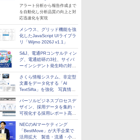
導入
アラート分析から報告作成まで
を自動化し分析品質の向上と対
応迅速化を実現
メシウス、グリッド機能を強
化したJavaScript UIライブラ
リ「Wijmo 2026J v1.1」
S&J、電通PRコンサルティン
グ、電通総研の3社、サイバ
ーインシデント発生時の対応
と危機管理広報を一体的に訓
さくら情報システム、非定型
練するプログラムを提供
文書をデータ化する「AI
TextSifta」を強化 写真情報
のデータ化などに対応
パーソルビジネスプロセスデ
ザイン、採用データを集約・
可視化する採用レポート高速
化サービスを提供
NECのAIマーケティング
「BestMove」が大手企業で
活用拡大 製造・流通・小売