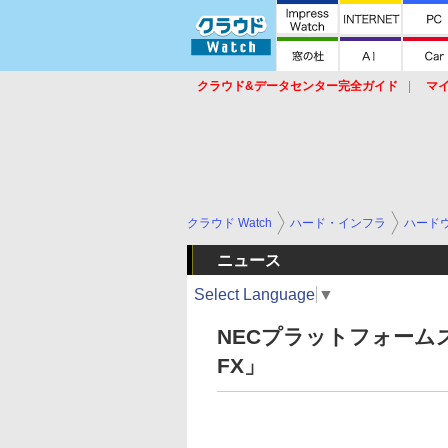
クラウド&データセンター完全ガイド
マ
サービス
セキュリティ
ネットワーク
スイッチ
ルータ
導入事例
イベ
クラウド Watch
ハード・インフラ
ハード
ニュース
Select Language
▼
NECプラットフォームズ、
FX」