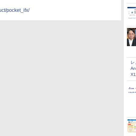
ct/pocket_ifx/
レ
An
X