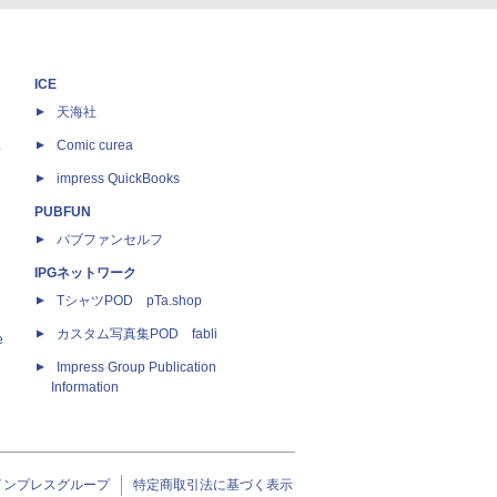
ICE
天海社
ス
Comic curea
impress QuickBooks
PUBFUN
パブファンセルフ
IPGネットワーク
TシャツPOD pTa.shop
カスタム写真集POD fabli
e
Impress Group Publication
Information
インプレスグループ
特定商取引法に基づく表示