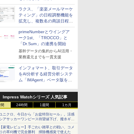
送信防止アドインサービス」
ラクス、「楽楽メールマーケ
を提供
ティング」の日程調整機能を
拡充し、複数名の商談日程調
整を効率化
primeNumberとウイングア
ーク1st、「TROCCO」と
「Dr.Sum」の連携を開始
基幹データの集約からAI活用・
業務還元までを一貫支援
インフォマート、取引データ
をAI分析する経営分析システ
ム「IMAgent」ベータ版を提
供
Impress Watchシリーズ 人気記事
時間
24時間
1週間
1カ月
ユニクロ、今日から「お盆特別セール」。涼感
シアサッカーワンピース待望値下げ、撥水ギア
ショーツは1990円に
【家電レビュー】手ごわい雑草との戦い、コメ
リの草刈機で完全勝利 掃除機感覚で使えた