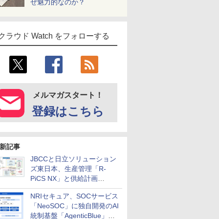
ぜ魅力的なのか？
クラウド Watch をフォローする
メルマガスタート！
登録はこちら
新記事
JBCCと日立ソリューション
ズ東日本、生産管理「R-
PiCS NX」と供給計画
「scSQUARE ISP」の連携サ
NRIセキュア、SOCサービス
ービスを提供開始
「NeoSOC」に独自開発のAI
統制基盤「AgenticBlue」を