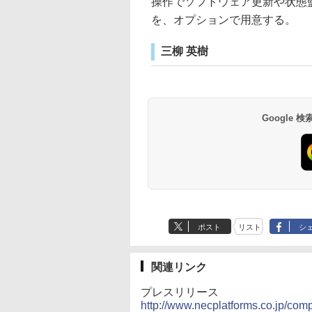
操作でソフトウェア更新や状態監視
を、オプションで用意する。
三柳 英樹
Google
ポスト
リスト
シ
関連リンク
プレスリリース
http://www.necplatforms.co.jp/com