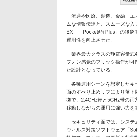
Pocket@
流通や医療、製造、金融、エネ
ムな情報伝達と、スムーズな入力
EX」「Pocket@i Plus
運用性を向上させた。
業界最大クラスの静電容量式4
フォン感覚のフリック操作が可
た設計となっている。
各種運用シーンを想定したキー
面のすべり止めリブにより落下防止と
拠で、2.4GHz帯と5GHz帯
移動しながらの運用に強い力を
セキュリティ面では、システム
ウィルス対策ソフトウェア「Solid