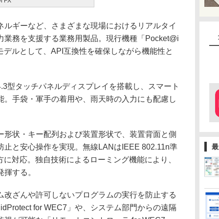
i FX
ルギーなど、さまざまな現場におけるリアルタイ
業務を支援する業務用製品。現行機種「Pocket@i
」の後継モデルとして、API互換性を確保しながら機能性と
.3型タッチパネルディスプレイを搭載し、スマート
能。手袋・軍手の着用や、雨天時の入力にも配慮し
形状・キー配列および装置形状で、装置背面と側
安心操作を実現。無線LANはIEEE 802.11n準
最
の両方に対応。独自技術によるローミング機能により、
発揮する。
改ざんや許可しないプログラムの実行を防止する
Protect for WEC7」や、システム部門からの遠隔